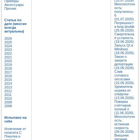
(10.07.2026).
Приборы
Многопоточн
Аксессуары
ость:
Прочее
получилось-
6
(01.07.2025).
Статьи по
Погрешност
дате (многие
и long double
всегда
(25.06.2026).
актуальны)
Смертельна
я усталость
2026
(19.06.2026).
2025
Запуск Qt в
2024
Windows
2023
(18.06.2026).
2022
Закон о
2021
запрете
2020
депортации
2019
(16.06.2026).
2018
Слив
2017
сотового
2016
опсосами
2015
(15.06.2026).
2014
Удлинитель
2013
шурика из
2012
отвёртки
2011
(13.06.2026).
2010
Поверка
2009
счётчиков:
2008
полный п
(11.06.2026).
Многопоточн
Испытано на
ость:
себе
истинная
скорость
Излечение от
(09.06.2026).
гепатита C
Внешнее
Покупка и
питание
аренда