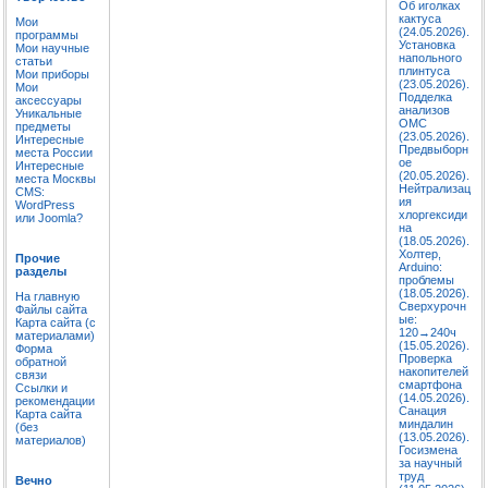
Об иголках
кактуса
Мои
(24.05.2026).
программы
Установка
Мои научные
напольного
статьи
плинтуса
Мои приборы
(23.05.2026).
Мои
Подделка
аксессуары
анализов
Уникальные
ОМС
предметы
(23.05.2026).
Интересные
Предвыборн
места России
ое
Интересные
(20.05.2026).
места Москвы
Нейтрализац
CMS:
ия
WordPress
хлоргексиди
или Joomla?
на
(18.05.2026).
Холтер,
Прочие
Arduino:
разделы
проблемы
(18.05.2026).
На главную
Сверхурочн
Файлы сайта
ые:
Карта сайта (с
120→240ч
материалами)
(15.05.2026).
Форма
Проверка
обратной
накопителей
связи
смартфона
Ссылки и
(14.05.2026).
рекомендации
Санация
Карта сайта
миндалин
(без
(13.05.2026).
материалов)
Госизмена
за научный
труд
Вечно