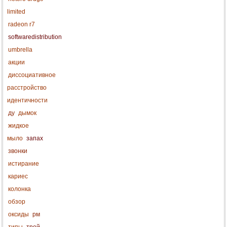
limited
radeon r7
softwaredistribution
umbrella
акции
диссоциативное
расстройство
идентичности
ду
дымок
жидкое
мыло
запах
звонки
истирание
кариес
колонка
обзор
оксиды
рм
типы
трей