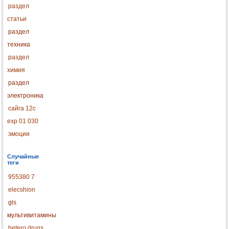
раздел
статьи
раздел
техника
раздел
химия
раздел
электроника
сайга 12с
exp 01 030
эмоции
Случайные
теги
955380 7
elecshion
gls
мультивитамины
hetero drugs