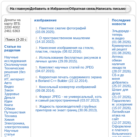
На главную
Добавить в Избранное
Обратная связь
Написать письмо
Донаты на
изображение
Последние
карту ВТБ:
новости
2200 4002
Пакетное сжатие фотографий
1.
2461 6363
Эльдорадо -
(03.09.2025).
теперь
О пространственном мышлении
2.
м.видео
(14.10.2022).
(01.08.2026).
Коммерческ
Статьи по
Нанесение изображения на стекло,
3.
ий рецепт
разделам
пластик, глазурь (08.02.2016).
(01.08.2026).
Аптека:
Научные
Использование бесплатных рисунков в
4.
обман
исследования
личных целях (29.09.2015).
наличия
Околонаучное
Комплект научных статей по JPEG
5.
лекарств
Технические
(04.07.2015).
(28.07.2026).
решения (без
СБ и до
ИТ)
Корректная печать содержимого экрана
6.
меня
ИТ, интернет
в Borland C++ Builder (22.12.2014).
добралась
Авто
(25.07.2026).
Видео
Консольный конвертер изображений
7.
Шланг для
Закон
(09.08.2014).
душа
Здоровье
Формат JPEG - не универсальный, хоть
8.
(21.07.2026).
Деньги
и самый распространенный (03.07.2013).
Параллелиз
Идеи
м: ускорение
Книги
Жадность производителей струйных
9.
(15.07.2026).
Обман
принтеров не знает границ (30.06.2013).
Латвийская
Путешествия
атака на
Техника
сайт
Химия
(12.07.2026).
Электроника,
Оформлени
электротехника
е платного
Научные
больничного
статьи