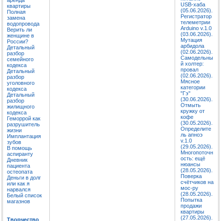
USB-хаба
квартиры
(05.06.2026).
Полная
Регистратор
замена
телеметрии
водопровода
Arduino v.1.0
Верить ли
(03.06.2026).
женщине в
Мутация
России?
арбидола
Детальный
(02.06.2026).
разбор
Самодельны
семейного
й холтер:
кодекса
провал
Детальный
(02.06.2026).
разбор
Мясное
уголовного
категории
кодекса
"Гэ"
Детальный
(30.06.2026).
разбор
Отмыть
жилищного
кружку от
кодекса
кофе
Геморрой как
(30.05.2026).
разрушитель
Определите
жизни
ль апноэ
Имплантация
v.1.0
зубов
(29.05.2026).
В помощь
Многопоточн
аспиранту
ость: ещё
Дневник
нюансы
пациента
(28.05.2026).
остеопата
Поверка
Деньги в долг
счётчиков на
или как я
мос-ру
нарвался
(28.05.2026).
Белый список
Попытка
магазнов
продажи
квартиры
(27.05.2026).
Творчество