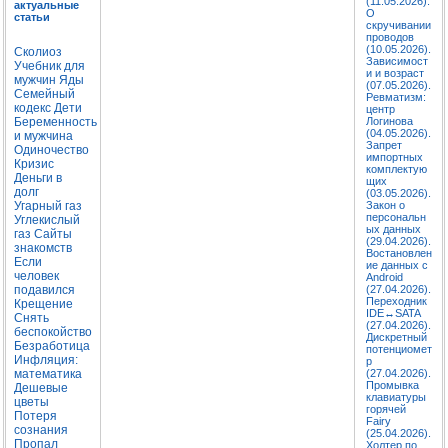
(11.05.2026).
актуальные
О
статьи
скручивании
проводов
(10.05.2026).
Сколиоз
Зависимост
Учебник для
и и возраст
мужчин
Яды
(07.05.2026).
Семейный
Ревматизм:
кодекс
Дети
центр
Беременность
Логинова
(04.05.2026).
и мужчина
Запрет
Одиночество
импортных
Кризис
комплектую
Деньги в
щих
долг
(03.05.2026).
Угарный газ
Закон о
персональн
Углекислый
ых данных
газ
Сайты
(29.04.2026).
знакомств
Востановлен
Если
ие данных с
человек
Android
подавился
(27.04.2026).
Переходник
Крещение
IDE↔SATA
Снять
(27.04.2026).
беспокойство
Дискретный
Безработица
потенциомет
Инфляция:
р
математика
(27.04.2026).
Промывка
Дешевые
клавиатуры
цветы
горячей
Потеря
Fairy
сознания
(25.04.2026).
Пропал
Холтер по