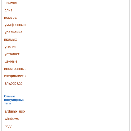
прямая
слив
номера
умифеновир
уравнение
прямых
усилия
усталость
ценные
иностранные
специалисты
эльдорадо
Самые
популярные
теги
arduino
usb
windows
вода