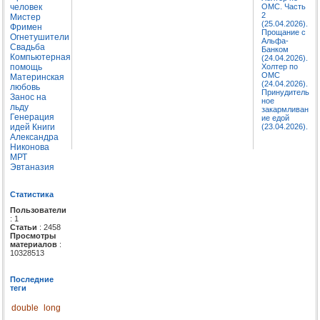
человек
ОМС. Часть
2
Мистер
(25.04.2026).
Фримен
Прощание с
Огнетушители
Альфа-
Свадьба
Банком
Компьютерная
(24.04.2026).
помощь
Холтер по
ОМС
Материнская
(24.04.2026).
любовь
Принудитель
Занос на
ное
льду
закармливан
Генерация
ие едой
идей
Книги
(23.04.2026).
Александра
Никонова
МРТ
Эвтаназия
Статистика
Пользователи
: 1
Статьи
: 2458
Просмотры
материалов
:
10328513
Последние
теги
double
long