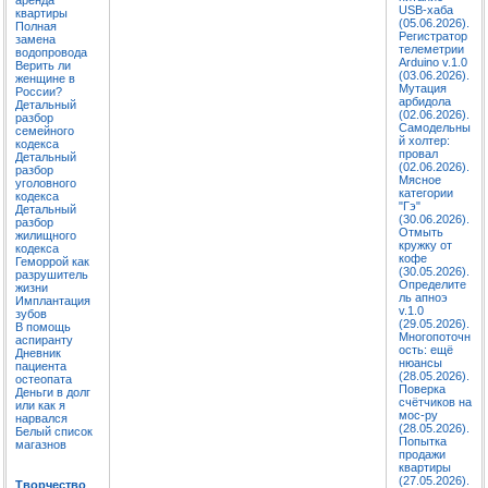
USB-хаба
квартиры
(05.06.2026).
Полная
Регистратор
замена
телеметрии
водопровода
Arduino v.1.0
Верить ли
(03.06.2026).
женщине в
Мутация
России?
арбидола
Детальный
(02.06.2026).
разбор
Самодельны
семейного
й холтер:
кодекса
провал
Детальный
(02.06.2026).
разбор
Мясное
уголовного
категории
кодекса
"Гэ"
Детальный
(30.06.2026).
разбор
Отмыть
жилищного
кружку от
кодекса
кофе
Геморрой как
(30.05.2026).
разрушитель
Определите
жизни
ль апноэ
Имплантация
v.1.0
зубов
(29.05.2026).
В помощь
Многопоточн
аспиранту
ость: ещё
Дневник
нюансы
пациента
(28.05.2026).
остеопата
Поверка
Деньги в долг
счётчиков на
или как я
мос-ру
нарвался
(28.05.2026).
Белый список
Попытка
магазнов
продажи
квартиры
(27.05.2026).
Творчество