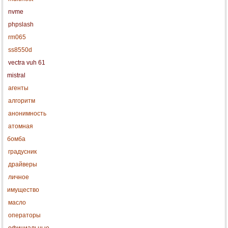
nvme
phpslash
rm065
ss8550d
vectra vuh 61
mistral
агенты
алгоритм
анонимность
атомная
бомба
градусник
драйверы
личное
имущество
масло
операторы
официальные