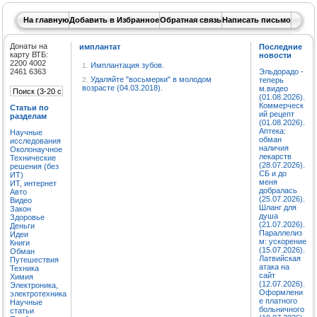
На главную
Добавить в Избранное
Обратная связь
Написать письмо
Донаты на
имплантат
Последние
карту ВТБ:
новости
2200 4002
Имплантация зубов.
1.
2461 6363
Эльдорадо -
Удаляйте "восьмерки" в молодом
2.
теперь
возрасте (04.03.2018).
м.видео
(01.08.2026).
Коммерческ
Статьи по
ий рецепт
разделам
(01.08.2026).
Аптека:
Научные
обман
исследования
наличия
Околонаучное
лекарств
Технические
(28.07.2026).
решения (без
СБ и до
ИТ)
меня
ИТ, интернет
добралась
Авто
(25.07.2026).
Видео
Шланг для
Закон
душа
Здоровье
(21.07.2026).
Деньги
Параллелиз
Идеи
м: ускорение
Книги
(15.07.2026).
Обман
Латвийская
Путешествия
атака на
Техника
сайт
Химия
(12.07.2026).
Электроника,
Оформлени
электротехника
е платного
Научные
больничного
статьи