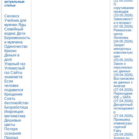
(11.05.2026).
актуальные
О
статьи
скручивании
проводов
(10.05.2026).
Сколиоз
Зависимост
Учебник для
и и возраст
мужчин
Яды
(07.05.2026).
Семейный
Ревматизм:
кодекс
Дети
центр
Беременность
Логинова
(04.05.2026).
и мужчина
Запрет
Одиночество
импортных
Кризис
комплектую
Деньги в
щих
долг
(03.05.2026).
Угарный газ
Закон о
персональн
Углекислый
ых данных
газ
Сайты
(29.04.2026).
знакомств
Востановлен
Если
ие данных с
человек
Android
подавился
(27.04.2026).
Переходник
Крещение
IDE↔SATA
Снять
(27.04.2026).
беспокойство
Дискретный
Безработица
потенциомет
Инфляция:
р
математика
(27.04.2026).
Промывка
Дешевые
клавиатуры
цветы
горячей
Потеря
Fairy
сознания
(25.04.2026).
Пропал
Холтер по