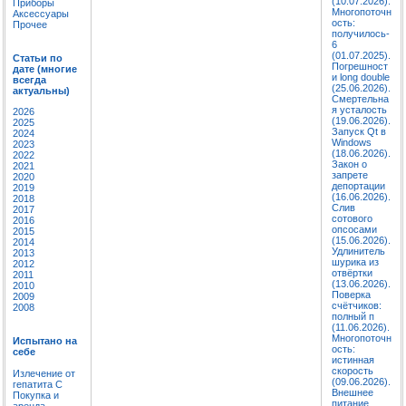
(10.07.2026).
Приборы
Многопоточн
Аксессуары
ость:
Прочее
получилось-
6
(01.07.2025).
Статьи по
Погрешност
дате (многие
и long double
всегда
(25.06.2026).
актуальны)
Смертельна
я усталость
2026
(19.06.2026).
2025
Запуск Qt в
2024
Windows
2023
(18.06.2026).
2022
Закон о
2021
запрете
2020
депортации
2019
(16.06.2026).
2018
Слив
2017
сотового
2016
опсосами
2015
(15.06.2026).
2014
Удлинитель
2013
шурика из
2012
отвёртки
2011
(13.06.2026).
2010
Поверка
2009
счётчиков:
2008
полный п
(11.06.2026).
Многопоточн
Испытано на
ость:
себе
истинная
скорость
Излечение от
(09.06.2026).
гепатита C
Внешнее
Покупка и
питание
аренда