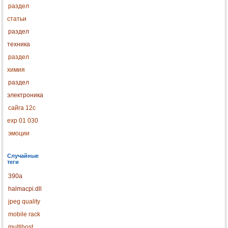
раздел
статьи
раздел
техника
раздел
химия
раздел
электроника
сайга 12с
exp 01 030
эмоции
Случайные
теги
390a
halmacpi.dll
jpeg quality
mobile rack
multihost