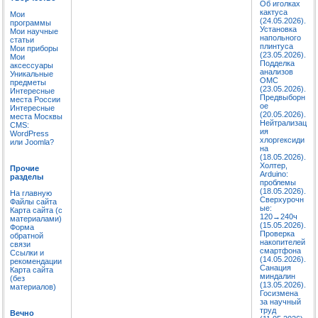
Об иголках
кактуса
Мои
(24.05.2026).
программы
Установка
Мои научные
напольного
статьи
плинтуса
Мои приборы
(23.05.2026).
Мои
Подделка
аксессуары
анализов
Уникальные
ОМС
предметы
(23.05.2026).
Интересные
Предвыборн
места России
ое
Интересные
(20.05.2026).
места Москвы
Нейтрализац
CMS:
ия
WordPress
хлоргексиди
или Joomla?
на
(18.05.2026).
Холтер,
Прочие
Arduino:
разделы
проблемы
(18.05.2026).
На главную
Сверхурочн
Файлы сайта
ые:
Карта сайта (с
120→240ч
материалами)
(15.05.2026).
Форма
Проверка
обратной
накопителей
связи
смартфона
Ссылки и
(14.05.2026).
рекомендации
Санация
Карта сайта
миндалин
(без
(13.05.2026).
материалов)
Госизмена
за научный
труд
Вечно