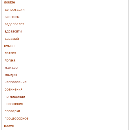
double
депортация
заготовка
задолбался
здравсити
здравый
смысл
латвия
логика
м.видео
мвидео
направление
обвинения
поглощение
поражения
проверки
процессорное
время