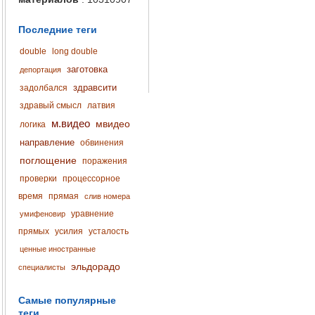
Последние теги
double
long double
заготовка
депортация
здравсити
задолбался
здравый смысл
латвия
м.видео
мвидео
логика
направление
обвинения
поглощение
поражения
проверки
процессорное
время
прямая
слив номера
уравнение
умифеновир
прямых
усилия
усталость
ценные иностранные
эльдорадо
специалисты
Самые популярные
теги