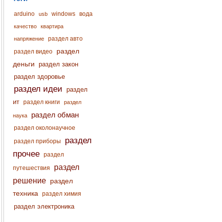
arduino
windows
вода
usb
качество
квартира
раздел авто
напряжение
раздел
раздел видео
деньги
раздел закон
раздел здоровье
раздел идеи
раздел
ит
раздел книги
раздел
раздел обман
наука
раздел околонаучное
раздел
раздел приборы
прочее
раздел
раздел
путешествия
решение
раздел
техника
раздел химия
раздел электроника