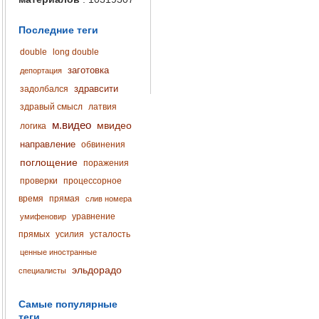
Последние теги
double
long double
заготовка
депортация
здравсити
задолбался
здравый смысл
латвия
м.видео
мвидео
логика
направление
обвинения
поглощение
поражения
проверки
процессорное
время
прямая
слив номера
уравнение
умифеновир
прямых
усилия
усталость
ценные иностранные
эльдорадо
специалисты
Самые популярные
теги