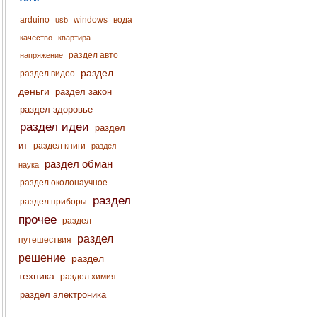
arduino
windows
вода
usb
качество
квартира
раздел авто
напряжение
раздел
раздел видео
деньги
раздел закон
раздел здоровье
раздел идеи
раздел
ит
раздел книги
раздел
раздел обман
наука
раздел околонаучное
раздел
раздел приборы
прочее
раздел
раздел
путешествия
решение
раздел
техника
раздел химия
раздел электроника