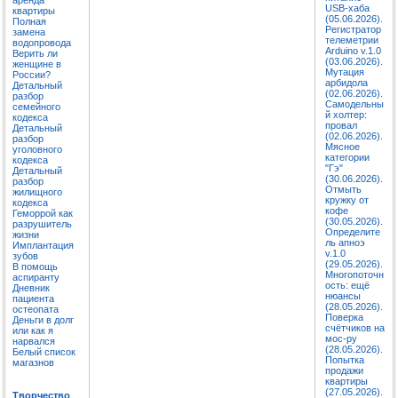
USB-хаба
квартиры
(05.06.2026).
Полная
Регистратор
замена
телеметрии
водопровода
Arduino v.1.0
Верить ли
(03.06.2026).
женщине в
Мутация
России?
арбидола
Детальный
(02.06.2026).
разбор
Самодельны
семейного
й холтер:
кодекса
провал
Детальный
(02.06.2026).
разбор
Мясное
уголовного
категории
кодекса
"Гэ"
Детальный
(30.06.2026).
разбор
Отмыть
жилищного
кружку от
кодекса
кофе
Геморрой как
(30.05.2026).
разрушитель
Определите
жизни
ль апноэ
Имплантация
v.1.0
зубов
(29.05.2026).
В помощь
Многопоточн
аспиранту
ость: ещё
Дневник
нюансы
пациента
(28.05.2026).
остеопата
Поверка
Деньги в долг
счётчиков на
или как я
мос-ру
нарвался
(28.05.2026).
Белый список
Попытка
магазнов
продажи
квартиры
(27.05.2026).
Творчество