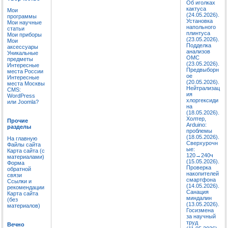
Об иголках
кактуса
Мои
(24.05.2026).
программы
Установка
Мои научные
напольного
статьи
плинтуса
Мои приборы
(23.05.2026).
Мои
Подделка
аксессуары
анализов
Уникальные
ОМС
предметы
(23.05.2026).
Интересные
Предвыборн
места России
ое
Интересные
(20.05.2026).
места Москвы
Нейтрализац
CMS:
ия
WordPress
хлоргексиди
или Joomla?
на
(18.05.2026).
Холтер,
Прочие
Arduino:
разделы
проблемы
(18.05.2026).
На главную
Сверхурочн
Файлы сайта
ые:
Карта сайта (с
120→240ч
материалами)
(15.05.2026).
Форма
Проверка
обратной
накопителей
связи
смартфона
Ссылки и
(14.05.2026).
рекомендации
Санация
Карта сайта
миндалин
(без
(13.05.2026).
материалов)
Госизмена
за научный
труд
Вечно