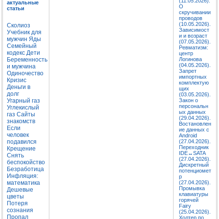
(11.05.2026).
актуальные
О
статьи
скручивании
проводов
(10.05.2026).
Сколиоз
Зависимост
Учебник для
и и возраст
мужчин
Яды
(07.05.2026).
Семейный
Ревматизм:
кодекс
Дети
центр
Беременность
Логинова
(04.05.2026).
и мужчина
Запрет
Одиночество
импортных
Кризис
комплектую
Деньги в
щих
долг
(03.05.2026).
Угарный газ
Закон о
персональн
Углекислый
ых данных
газ
Сайты
(29.04.2026).
знакомств
Востановлен
Если
ие данных с
человек
Android
подавился
(27.04.2026).
Переходник
Крещение
IDE↔SATA
Снять
(27.04.2026).
беспокойство
Дискретный
Безработица
потенциомет
Инфляция:
р
математика
(27.04.2026).
Промывка
Дешевые
клавиатуры
цветы
горячей
Потеря
Fairy
сознания
(25.04.2026).
Пропал
Холтер по