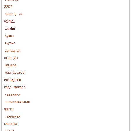
2207
pfennig
via
vt6421
wexler
буквы
вкусно
западная
станция
кабала
компаратор
исходного
кода
макрос
названия
накопительная
часть
паяльная
кислота
петух