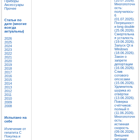
(10.07.2026).
Приборы
Многопоточн
Аксессуары
ость:
Прочее
получилось-
6
(01.07.2025).
Статьи по
Погрешност
дате (многие
и long double
всегда
(25.06.2026).
актуальны)
Смертельна
я усталость
2026
(19.06.2026).
2025
Запуск Qt в
2024
Windows
2023
(18.06.2026).
2022
Закон о
2021
запрете
2020
депортации
2019
(16.06.2026).
2018
Слив
2017
сотового
2016
опсосами
2015
(15.06.2026).
2014
Удлинитель
2013
шурика из
2012
отвёртки
2011
(13.06.2026).
2010
Поверка
2009
счётчиков:
2008
полный п
(11.06.2026).
Многопоточн
Испытано на
ость:
себе
истинная
скорость
Излечение от
(09.06.2026).
гепатита C
Внешнее
Покупка и
питание
аренда