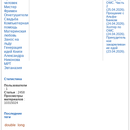
человек
ОМС. Часть
2
Мистер
(25.04.2026).
Фримен
Прощание с
Огнетушители
Альфа-
Свадьба
Банком
Компьютерная
(24.04.2026).
помощь
Холтер по
ОМС
Материнская
(24.04.2026).
любовь
Принудитель
Занос на
ное
льду
закармливан
Генерация
ие едой
идей
Книги
(23.04.2026).
Александра
Никонова
МРТ
Эвтаназия
Статистика
Пользователи
: 1
Статьи
: 2458
Просмотры
материалов
:
10315024
Последние
теги
double
long