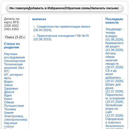
На главную
Добавить в Избранное
Обратная связь
Написать письмо
Донаты на
выписка
Последние
карту ВТБ:
новости
2200 4002
Свидетельство приватизации жилья
1.
2461 6363
Эльдорадо -
(06.04.2024).
теперь
Практическое посещение ГКБ №79
2.
м.видео
(02.08.2015).
(01.08.2026).
Коммерческ
Статьи по
ий рецепт
разделам
(01.08.2026).
Аптека:
Научные
обман
исследования
наличия
Околонаучное
лекарств
Технические
(28.07.2026).
решения (без
СБ и до
ИТ)
меня
ИТ, интернет
добралась
Авто
(25.07.2026).
Видео
Шланг для
Закон
душа
Здоровье
(21.07.2026).
Деньги
Параллелиз
Идеи
м: ускорение
Книги
(15.07.2026).
Обман
Латвийская
Путешествия
атака на
Техника
сайт
Химия
(12.07.2026).
Электроника,
Оформлени
электротехника
е платного
Научные
больничного
статьи