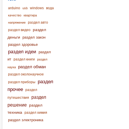
arduino
windows
вода
usb
качество
квартира
раздел авто
напряжение
раздел
раздел видео
деньги
раздел закон
раздел здоровье
раздел идеи
раздел
ит
раздел книги
раздел
раздел обман
наука
раздел околонаучное
раздел
раздел приборы
прочее
раздел
раздел
путешествия
решение
раздел
техника
раздел химия
раздел электроника