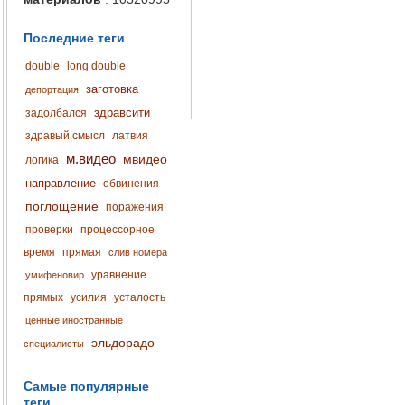
Последние теги
double
long double
заготовка
депортация
здравсити
задолбался
здравый смысл
латвия
м.видео
мвидео
логика
направление
обвинения
поглощение
поражения
проверки
процессорное
время
прямая
слив номера
уравнение
умифеновир
прямых
усилия
усталость
ценные иностранные
эльдорадо
специалисты
Самые популярные
теги