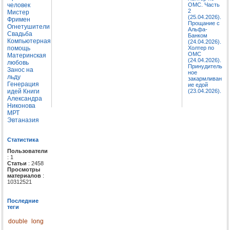
человек
ОМС. Часть
2
Мистер
(25.04.2026).
Фримен
Прощание с
Огнетушители
Альфа-
Свадьба
Банком
Компьютерная
(24.04.2026).
помощь
Холтер по
ОМС
Материнская
(24.04.2026).
любовь
Принудитель
Занос на
ное
льду
закармливан
Генерация
ие едой
идей
Книги
(23.04.2026).
Александра
Никонова
МРТ
Эвтаназия
Статистика
Пользователи
: 1
Статьи
: 2458
Просмотры
материалов
:
10312521
Последние
теги
double
long