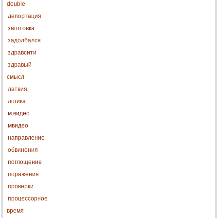
double
депортация
заготовка
задолбался
здравсити
здравый
смысл
латвия
логика
м.видео
мвидео
направление
обвинения
поглощение
поражения
проверки
процессорное
время