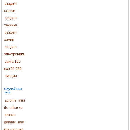
раздел
статьи
раздел
техника
раздел
химия
раздел
электроника
сайга 12с
exp 01 030
эмоции
Случайные
теги
acronis
mini
itx
office xp
procter
gamble
raid
контроллер