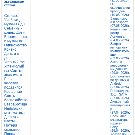
(11.05.2026).
актуальные
О
статьи
скручивании
проводов
(10.05.2026).
Сколиоз
Зависимост
Учебник для
и и возраст
мужчин
Яды
(07.05.2026).
Семейный
Ревматизм:
кодекс
Дети
центр
Беременность
Логинова
(04.05.2026).
и мужчина
Запрет
Одиночество
импортных
Кризис
комплектую
Деньги в
щих
долг
(03.05.2026).
Угарный газ
Закон о
персональн
Углекислый
ых данных
газ
Сайты
(29.04.2026).
знакомств
Востановлен
Если
ие данных с
человек
Android
подавился
(27.04.2026).
Переходник
Крещение
IDE↔SATA
Снять
(27.04.2026).
беспокойство
Дискретный
Безработица
потенциомет
Инфляция:
р
математика
(27.04.2026).
Промывка
Дешевые
клавиатуры
цветы
горячей
Потеря
Fairy
сознания
(25.04.2026).
Пропал
Холтер по