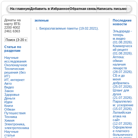
На главную
Добавить в Избранное
Обратная связь
Написать письмо
Донаты на
зеленые
Последние
карту ВТБ:
новости
2200 4002
Биоразлагаемые пакеты (19.02.2021).
1.
2461 6363
Эльдорадо -
теперь
м.видео
(01.08.2026).
Коммерческ
Статьи по
ий рецепт
разделам
(01.08.2026).
Аптека:
Научные
обман
исследования
наличия
Околонаучное
лекарств
Технические
(28.07.2026).
решения (без
СБ и до
ИТ)
меня
ИТ, интернет
добралась
Авто
(25.07.2026).
Видео
Шланг для
Закон
душа
Здоровье
(21.07.2026).
Деньги
Параллелиз
Идеи
м: ускорение
Книги
(15.07.2026).
Обман
Латвийская
Путешествия
атака на
Техника
сайт
Химия
(12.07.2026).
Электроника,
Оформлени
электротехника
е платного
Научные
больничного
статьи