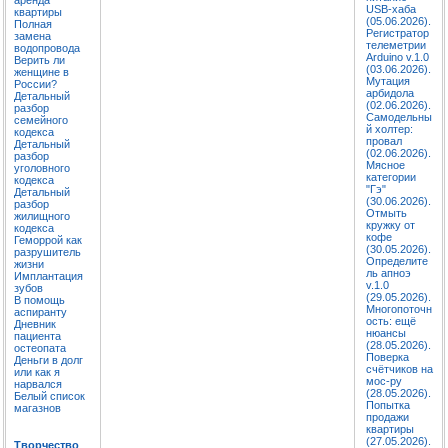
USB-хаба
квартиры
(05.06.2026).
Полная
Регистратор
замена
телеметрии
водопровода
Arduino v.1.0
Верить ли
(03.06.2026).
женщине в
Мутация
России?
арбидола
Детальный
(02.06.2026).
разбор
Самодельны
семейного
й холтер:
кодекса
провал
Детальный
(02.06.2026).
разбор
Мясное
уголовного
категории
кодекса
"Гэ"
Детальный
(30.06.2026).
разбор
Отмыть
жилищного
кружку от
кодекса
кофе
Геморрой как
(30.05.2026).
разрушитель
Определите
жизни
ль апноэ
Имплантация
v.1.0
зубов
(29.05.2026).
В помощь
Многопоточн
аспиранту
ость: ещё
Дневник
нюансы
пациента
(28.05.2026).
остеопата
Поверка
Деньги в долг
счётчиков на
или как я
мос-ру
нарвался
(28.05.2026).
Белый список
Попытка
магазнов
продажи
квартиры
(27.05.2026).
Творчество