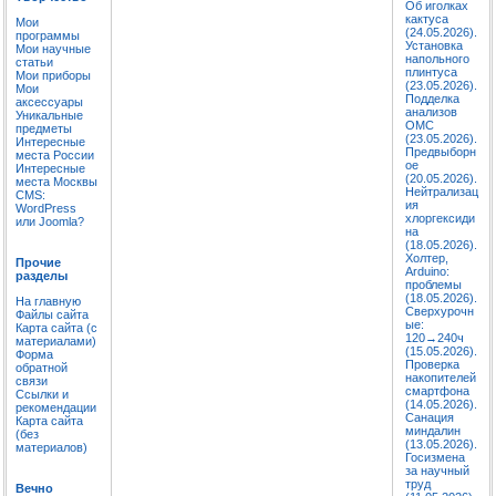
Об иголках
кактуса
Мои
(24.05.2026).
программы
Установка
Мои научные
напольного
статьи
плинтуса
Мои приборы
(23.05.2026).
Мои
Подделка
аксессуары
анализов
Уникальные
ОМС
предметы
(23.05.2026).
Интересные
Предвыборн
места России
ое
Интересные
(20.05.2026).
места Москвы
Нейтрализац
CMS:
ия
WordPress
хлоргексиди
или Joomla?
на
(18.05.2026).
Холтер,
Прочие
Arduino:
разделы
проблемы
(18.05.2026).
На главную
Сверхурочн
Файлы сайта
ые:
Карта сайта (с
120→240ч
материалами)
(15.05.2026).
Форма
Проверка
обратной
накопителей
связи
смартфона
Ссылки и
(14.05.2026).
рекомендации
Санация
Карта сайта
миндалин
(без
(13.05.2026).
материалов)
Госизмена
за научный
труд
Вечно