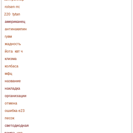
rolsen rrc
220
tytan
американец
антинакипин
гувм
жадность
йота
квт ч
клизма
колбаса
мфц
название
накладка
организации
отмена
ошибка e23
песок
светодиодная
лампа
ухо