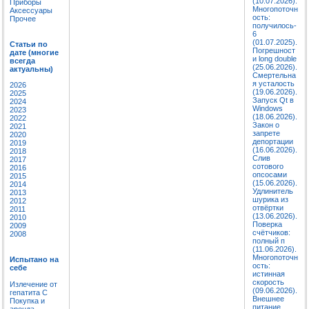
(10.07.2026).
Приборы
Многопоточн
Аксессуары
ость:
Прочее
получилось-
6
(01.07.2025).
Статьи по
Погрешност
дате (многие
и long double
всегда
(25.06.2026).
актуальны)
Смертельна
я усталость
2026
(19.06.2026).
2025
Запуск Qt в
2024
Windows
2023
(18.06.2026).
2022
Закон о
2021
запрете
2020
депортации
2019
(16.06.2026).
2018
Слив
2017
сотового
2016
опсосами
2015
(15.06.2026).
2014
Удлинитель
2013
шурика из
2012
отвёртки
2011
(13.06.2026).
2010
Поверка
2009
счётчиков:
2008
полный п
(11.06.2026).
Многопоточн
Испытано на
ость:
себе
истинная
скорость
Излечение от
(09.06.2026).
гепатита C
Внешнее
Покупка и
питание
аренда