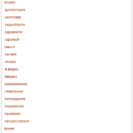
double
депортация
заготовка
задолбался
здравсити
здравый
смысл
латвия
логика
м.видео
мвидео
направление
обвинения
поглощение
поражения
проверки
процессорное
время