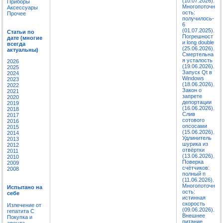
(10.07.2026).
Приборы
Многопоточн
Аксессуары
ость:
Прочее
получилось-
6
(01.07.2025).
Статьи по
Погрешност
дате (многие
и long double
всегда
(25.06.2026).
актуальны)
Смертельна
я усталость
2026
(19.06.2026).
2025
Запуск Qt в
2024
Windows
2023
(18.06.2026).
2022
Закон о
2021
запрете
2020
депортации
2019
(16.06.2026).
2018
Слив
2017
сотового
2016
опсосами
2015
(15.06.2026).
2014
Удлинитель
2013
шурика из
2012
отвёртки
2011
(13.06.2026).
2010
Поверка
2009
счётчиков:
2008
полный п
(11.06.2026).
Многопоточн
Испытано на
ость:
себе
истинная
скорость
Излечение от
(09.06.2026).
гепатита C
Внешнее
Покупка и
питание
аренда