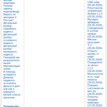
USB-хаба
квартиры
(05.06.2026).
Полная
Регистратор
замена
телеметрии
водопровода
Arduino v.1.0
Верить ли
(03.06.2026).
женщине в
Мутация
России?
арбидола
Детальный
(02.06.2026).
разбор
Самодельны
семейного
й холтер:
кодекса
провал
Детальный
(02.06.2026).
разбор
Мясное
уголовного
категории
кодекса
"Гэ"
Детальный
(30.06.2026).
разбор
Отмыть
жилищного
кружку от
кодекса
кофе
Геморрой как
(30.05.2026).
разрушитель
Определите
жизни
ль апноэ
Имплантация
v.1.0
зубов
(29.05.2026).
В помощь
Многопоточн
аспиранту
ость: ещё
Дневник
нюансы
пациента
(28.05.2026).
остеопата
Поверка
Деньги в долг
счётчиков на
или как я
мос-ру
нарвался
(28.05.2026).
Белый список
Попытка
магазнов
продажи
квартиры
(27.05.2026).
Творчество