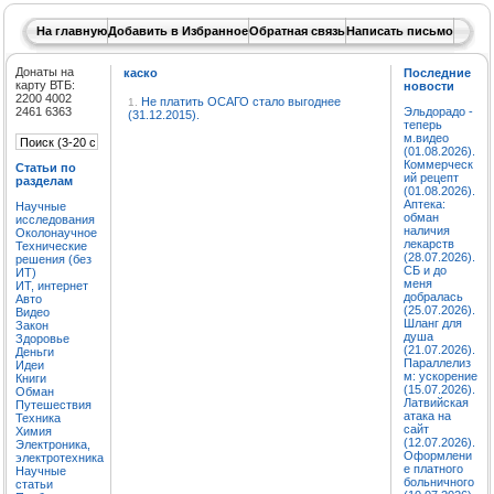
На главную
Добавить в Избранное
Обратная связь
Написать письмо
Донаты на
каско
Последние
карту ВТБ:
новости
2200 4002
Не платить ОСАГО стало выгоднее
1.
2461 6363
Эльдорадо -
(31.12.2015).
теперь
м.видео
(01.08.2026).
Коммерческ
Статьи по
ий рецепт
разделам
(01.08.2026).
Аптека:
Научные
обман
исследования
наличия
Околонаучное
лекарств
Технические
(28.07.2026).
решения (без
СБ и до
ИТ)
меня
ИТ, интернет
добралась
Авто
(25.07.2026).
Видео
Шланг для
Закон
душа
Здоровье
(21.07.2026).
Деньги
Параллелиз
Идеи
м: ускорение
Книги
(15.07.2026).
Обман
Латвийская
Путешествия
атака на
Техника
сайт
Химия
(12.07.2026).
Электроника,
Оформлени
электротехника
е платного
Научные
больничного
статьи