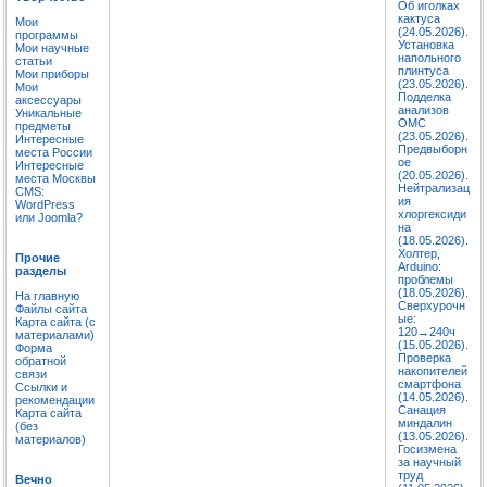
Об иголках
кактуса
Мои
(24.05.2026).
программы
Установка
Мои научные
напольного
статьи
плинтуса
Мои приборы
(23.05.2026).
Мои
Подделка
аксессуары
анализов
Уникальные
ОМС
предметы
(23.05.2026).
Интересные
Предвыборн
места России
ое
Интересные
(20.05.2026).
места Москвы
Нейтрализац
CMS:
ия
WordPress
хлоргексиди
или Joomla?
на
(18.05.2026).
Холтер,
Прочие
Arduino:
разделы
проблемы
(18.05.2026).
На главную
Сверхурочн
Файлы сайта
ые:
Карта сайта (с
120→240ч
материалами)
(15.05.2026).
Форма
Проверка
обратной
накопителей
связи
смартфона
Ссылки и
(14.05.2026).
рекомендации
Санация
Карта сайта
миндалин
(без
(13.05.2026).
материалов)
Госизмена
за научный
труд
Вечно