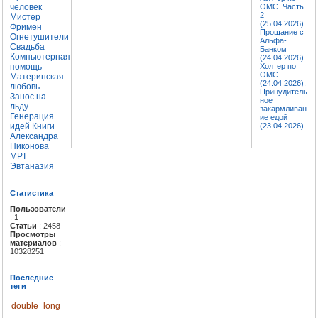
человек
ОМС. Часть
2
Мистер
(25.04.2026).
Фримен
Прощание с
Огнетушители
Альфа-
Свадьба
Банком
Компьютерная
(24.04.2026).
помощь
Холтер по
ОМС
Материнская
(24.04.2026).
любовь
Принудитель
Занос на
ное
льду
закармливан
Генерация
ие едой
идей
Книги
(23.04.2026).
Александра
Никонова
МРТ
Эвтаназия
Статистика
Пользователи
: 1
Статьи
: 2458
Просмотры
материалов
:
10328251
Последние
теги
double
long