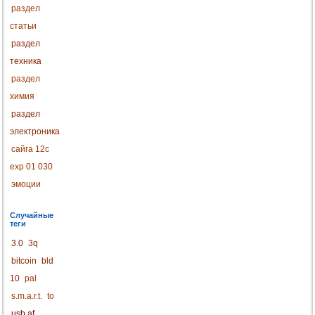
раздел
статьи
раздел
техника
раздел
химия
раздел
электроника
сайга 12с
exp 01 030
эмоции
Случайные
теги
3.0
3q
bitcoin
bld
10
pal
s.m.a.r.t.
to
usb af