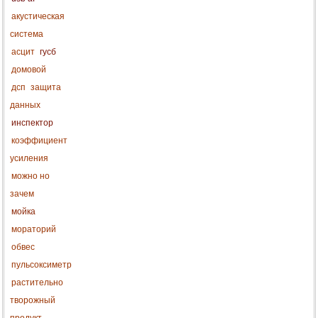
акустическая
система
асцит
гусб
домовой
дсп
защита
данных
инспектор
коэффициент
усиления
можно но
зачем
мойка
мораторий
обвес
пульсоксиметр
растительно
творожный
продукт