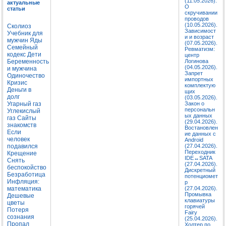
(11.05.2026).
актуальные
О
статьи
скручивании
проводов
(10.05.2026).
Сколиоз
Зависимост
Учебник для
и и возраст
мужчин
Яды
(07.05.2026).
Семейный
Ревматизм:
кодекс
Дети
центр
Беременность
Логинова
(04.05.2026).
и мужчина
Запрет
Одиночество
импортных
Кризис
комплектую
Деньги в
щих
долг
(03.05.2026).
Угарный газ
Закон о
персональн
Углекислый
ых данных
газ
Сайты
(29.04.2026).
знакомств
Востановлен
Если
ие данных с
человек
Android
подавился
(27.04.2026).
Переходник
Крещение
IDE↔SATA
Снять
(27.04.2026).
беспокойство
Дискретный
Безработица
потенциомет
Инфляция:
р
математика
(27.04.2026).
Промывка
Дешевые
клавиатуры
цветы
горячей
Потеря
Fairy
сознания
(25.04.2026).
Пропал
Холтер по