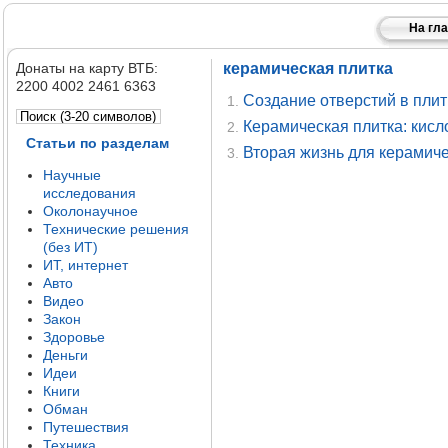
На гл
Донаты на карту ВТБ:
керамическая плитка
2200 4002 2461 6363
Создание отверстий в плитк
1.
Керамическая плитка: кисло
2.
Статьи по разделам
Вторая жизнь для керамичес
3.
Научные
исследования
Околонаучное
Технические решения
(без ИТ)
ИТ, интернет
Авто
Видео
Закон
Здоровье
Деньги
Идеи
Книги
Обман
Путешествия
Техника