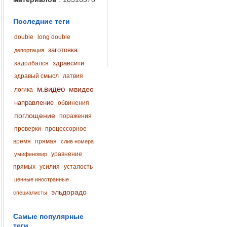
Последние теги
double
long double
заготовка
депортация
здравсити
задолбался
здравый смысл
латвия
м.видео
мвидео
логика
направление
обвинения
поглощение
поражения
проверки
процессорное
время
прямая
слив номера
уравнение
умифеновир
прямых
усилия
усталость
ценные иностранные
эльдорадо
специалисты
Самые популярные
теги