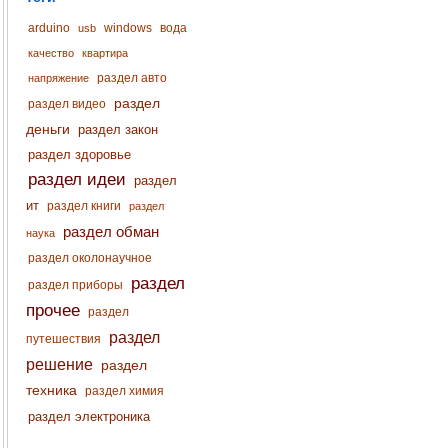
arduino
windows
вода
usb
качество
квартира
раздел авто
напряжение
раздел
раздел видео
деньги
раздел закон
раздел здоровье
раздел идеи
раздел
ит
раздел книги
раздел
раздел обман
наука
раздел околонаучное
раздел
раздел приборы
прочее
раздел
раздел
путешествия
решение
раздел
техника
раздел химия
раздел электроника