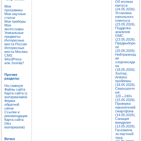
Об иголках
кактуса
Мои
(24.05.2026).
программы
Установка
Мои научные
напольного
статьи
плинтуса
Мои приборы
(23.05.2026).
Мои
Подделка
аксессуары
анализов
Уникальные
ОМС
предметы
(23.05.2026).
Интересные
Предвыборн
места России
ое
Интересные
(20.05.2026).
места Москвы
Нейтрализац
CMS:
ия
WordPress
хлоргексиди
или Joomla?
на
(18.05.2026).
Холтер,
Прочие
Arduino:
разделы
проблемы
(18.05.2026).
На главную
Сверхурочн
Файлы сайта
ые:
Карта сайта (с
120→240ч
материалами)
(15.05.2026).
Форма
Проверка
обратной
накопителей
связи
смартфона
Ссылки и
(14.05.2026).
рекомендации
Санация
Карта сайта
миндалин
(без
(13.05.2026).
материалов)
Госизмена
за научный
труд
Вечно