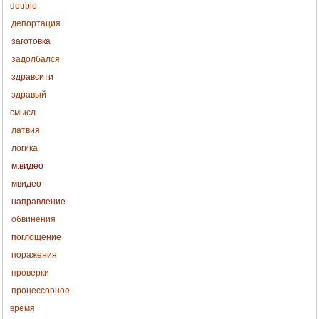
double
депортация
заготовка
задолбался
здравсити
здравый
смысл
латвия
логика
м.видео
мвидео
направление
обвинения
поглощение
поражения
проверки
процессорное
время