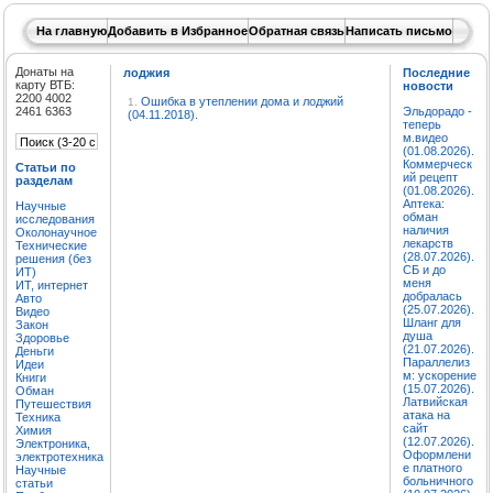
На главную
Добавить в Избранное
Обратная связь
Написать письмо
Донаты на
лоджия
Последние
карту ВТБ:
новости
2200 4002
Ошибка в утеплении дома и лоджий
1.
2461 6363
Эльдорадо -
(04.11.2018).
теперь
м.видео
(01.08.2026).
Коммерческ
Статьи по
ий рецепт
разделам
(01.08.2026).
Аптека:
Научные
обман
исследования
наличия
Околонаучное
лекарств
Технические
(28.07.2026).
решения (без
СБ и до
ИТ)
меня
ИТ, интернет
добралась
Авто
(25.07.2026).
Видео
Шланг для
Закон
душа
Здоровье
(21.07.2026).
Деньги
Параллелиз
Идеи
м: ускорение
Книги
(15.07.2026).
Обман
Латвийская
Путешествия
атака на
Техника
сайт
Химия
(12.07.2026).
Электроника,
Оформлени
электротехника
е платного
Научные
больничного
статьи