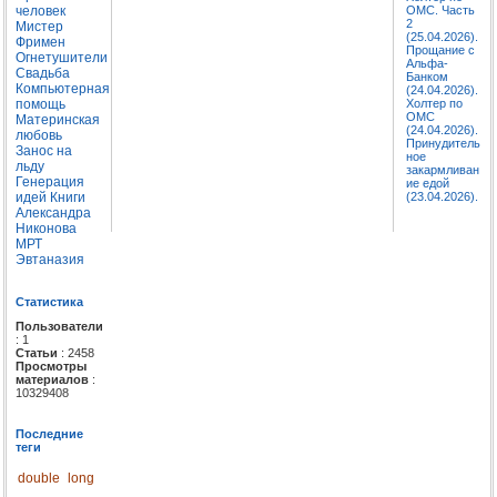
человек
ОМС. Часть
2
Мистер
(25.04.2026).
Фримен
Прощание с
Огнетушители
Альфа-
Свадьба
Банком
Компьютерная
(24.04.2026).
помощь
Холтер по
ОМС
Материнская
(24.04.2026).
любовь
Принудитель
Занос на
ное
льду
закармливан
Генерация
ие едой
идей
Книги
(23.04.2026).
Александра
Никонова
МРТ
Эвтаназия
Статистика
Пользователи
: 1
Статьи
: 2458
Просмотры
материалов
:
10329408
Последние
теги
double
long