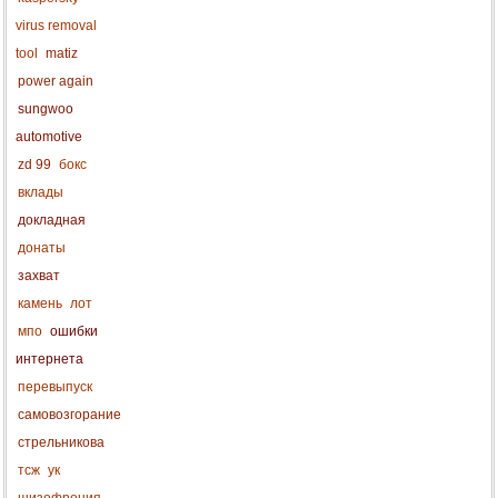
virus removal
tool
matiz
power again
sungwoo
automotive
zd 99
бокс
вклады
докладная
донаты
захват
камень
лот
мпо
ошибки
интернета
перевыпуск
самовозгорание
стрельникова
тсж
ук
шизофрения