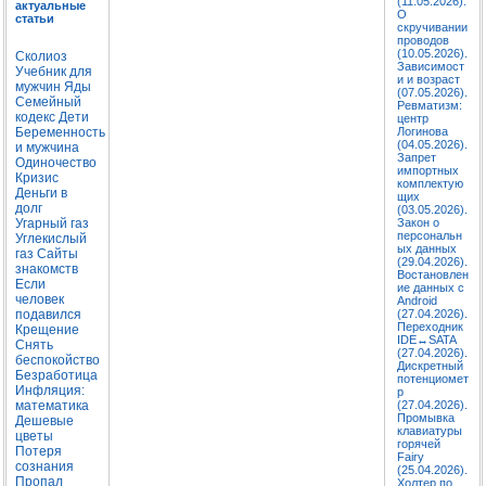
(11.05.2026).
актуальные
О
статьи
скручивании
проводов
(10.05.2026).
Сколиоз
Зависимост
Учебник для
и и возраст
мужчин
Яды
(07.05.2026).
Семейный
Ревматизм:
кодекс
Дети
центр
Беременность
Логинова
(04.05.2026).
и мужчина
Запрет
Одиночество
импортных
Кризис
комплектую
Деньги в
щих
долг
(03.05.2026).
Угарный газ
Закон о
персональн
Углекислый
ых данных
газ
Сайты
(29.04.2026).
знакомств
Востановлен
Если
ие данных с
человек
Android
подавился
(27.04.2026).
Переходник
Крещение
IDE↔SATA
Снять
(27.04.2026).
беспокойство
Дискретный
Безработица
потенциомет
Инфляция:
р
математика
(27.04.2026).
Промывка
Дешевые
клавиатуры
цветы
горячей
Потеря
Fairy
сознания
(25.04.2026).
Пропал
Холтер по