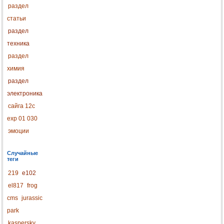
раздел
статьи
раздел
техника
раздел
химия
раздел
электроника
сайга 12с
exp 01 030
эмоции
Случайные
теги
219
e102
el817
frog
cms
jurassic
park
kaspersky