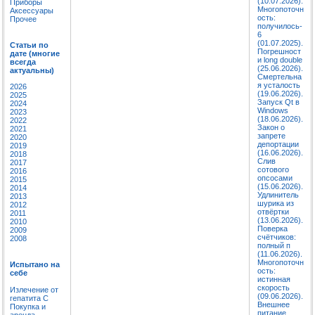
(10.07.2026).
Приборы
Многопоточн
Аксессуары
ость:
Прочее
получилось-
6
(01.07.2025).
Статьи по
Погрешност
дате (многие
и long double
всегда
(25.06.2026).
актуальны)
Смертельна
я усталость
2026
(19.06.2026).
2025
Запуск Qt в
2024
Windows
2023
(18.06.2026).
2022
Закон о
2021
запрете
2020
депортации
2019
(16.06.2026).
2018
Слив
2017
сотового
2016
опсосами
2015
(15.06.2026).
2014
Удлинитель
2013
шурика из
2012
отвёртки
2011
(13.06.2026).
2010
Поверка
2009
счётчиков:
2008
полный п
(11.06.2026).
Многопоточн
Испытано на
ость:
себе
истинная
скорость
Излечение от
(09.06.2026).
гепатита C
Внешнее
Покупка и
питание
аренда