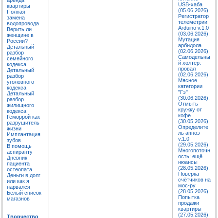
USB-хаба
квартиры
(05.06.2026).
Полная
Регистратор
замена
телеметрии
водопровода
Arduino v.1.0
Верить ли
(03.06.2026).
женщине в
Мутация
России?
арбидола
Детальный
(02.06.2026).
разбор
Самодельны
семейного
й холтер:
кодекса
провал
Детальный
(02.06.2026).
разбор
Мясное
уголовного
категории
кодекса
"Гэ"
Детальный
(30.06.2026).
разбор
Отмыть
жилищного
кружку от
кодекса
кофе
Геморрой как
(30.05.2026).
разрушитель
Определите
жизни
ль апноэ
Имплантация
v.1.0
зубов
(29.05.2026).
В помощь
Многопоточн
аспиранту
ость: ещё
Дневник
нюансы
пациента
(28.05.2026).
остеопата
Поверка
Деньги в долг
счётчиков на
или как я
мос-ру
нарвался
(28.05.2026).
Белый список
Попытка
магазнов
продажи
квартиры
(27.05.2026).
Творчество