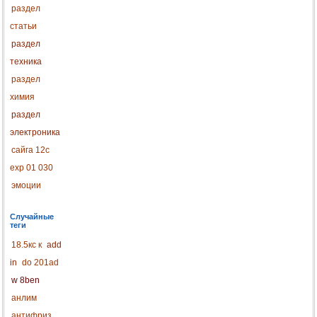
раздел
статьи
раздел
техника
раздел
химия
раздел
электроника
сайга 12с
exp 01 030
эмоции
Случайные
теги
18.5кс к
add
in
do 201ad
w 8ben
анлим
антифриз