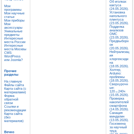
Об иголках
кактуса
Мои
(24.05.2026).
программы
Установка
Мои научные
напольного
статьи
плинтуса
Мои приборы
(23.05.2026).
Мои
Подделка
аксессуары
анализов
Уникальные
ОМС
предметы
(23.05.2026).
Интересные
Предвыборн
места России
ое
Интересные
(20.05.2026).
места Москвы
Нейтрализац
CMS:
ия
WordPress
хлоргексиди
или Joomla?
на
(18.05.2026).
Холтер,
Прочие
Arduino:
разделы
проблемы
(18.05.2026).
На главную
Сверхурочн
Файлы сайта
ые:
Карта сайта (с
120→240ч
материалами)
(15.05.2026).
Форма
Проверка
обратной
накопителей
связи
смартфона
Ссылки и
(14.05.2026).
рекомендации
Санация
Карта сайта
миндалин
(без
(13.05.2026).
материалов)
Госизмена
за научный
труд
Вечно