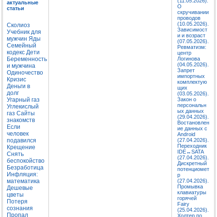
(11.05.2026).
актуальные
О
статьи
скручивании
проводов
(10.05.2026).
Сколиоз
Зависимост
Учебник для
и и возраст
мужчин
Яды
(07.05.2026).
Семейный
Ревматизм:
кодекс
Дети
центр
Беременность
Логинова
(04.05.2026).
и мужчина
Запрет
Одиночество
импортных
Кризис
комплектую
Деньги в
щих
долг
(03.05.2026).
Угарный газ
Закон о
персональн
Углекислый
ых данных
газ
Сайты
(29.04.2026).
знакомств
Востановлен
Если
ие данных с
человек
Android
подавился
(27.04.2026).
Переходник
Крещение
IDE↔SATA
Снять
(27.04.2026).
беспокойство
Дискретный
Безработица
потенциомет
Инфляция:
р
математика
(27.04.2026).
Промывка
Дешевые
клавиатуры
цветы
горячей
Потеря
Fairy
сознания
(25.04.2026).
Пропал
Холтер по