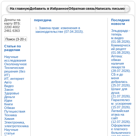
На главную
Добавить в Избранное
Обратная связь
Написать письмо
Донаты на
пересдача
Последние
карту ВТБ:
новости
2200 4002
Замена прав: изменения в
1.
2461 6363
Эльдорадо -
законодательстве (07.04.2015).
теперь
м.видео
(01.08.2026).
Коммерческ
Статьи по
ий рецепт
разделам
(01.08.2026).
Аптека:
Научные
обман
исследования
наличия
Околонаучное
лекарств
Технические
(28.07.2026).
решения (без
СБ и до
ИТ)
меня
ИТ, интернет
добралась
Авто
(25.07.2026).
Видео
Шланг для
Закон
душа
Здоровье
(21.07.2026).
Деньги
Параллелиз
Идеи
м: ускорение
Книги
(15.07.2026).
Обман
Латвийская
Путешествия
атака на
Техника
сайт
Химия
(12.07.2026).
Электроника,
Оформлени
электротехника
е платного
Научные
больничного
статьи