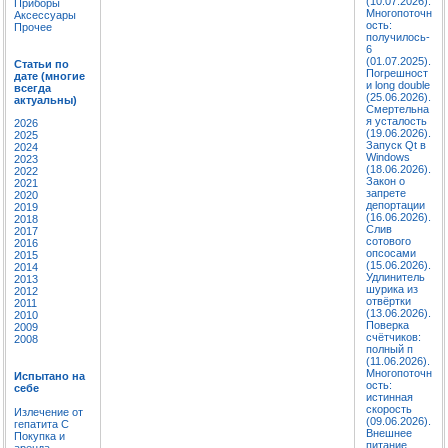
(10.07.2026).
Приборы
Многопоточн
Аксессуары
ость:
Прочее
получилось-
6
(01.07.2025).
Статьи по
Погрешност
дате (многие
и long double
всегда
(25.06.2026).
актуальны)
Смертельна
я усталость
2026
(19.06.2026).
2025
Запуск Qt в
2024
Windows
2023
(18.06.2026).
2022
Закон о
2021
запрете
2020
депортации
2019
(16.06.2026).
2018
Слив
2017
сотового
2016
опсосами
2015
(15.06.2026).
2014
Удлинитель
2013
шурика из
2012
отвёртки
2011
(13.06.2026).
2010
Поверка
2009
счётчиков:
2008
полный п
(11.06.2026).
Многопоточн
Испытано на
ость:
себе
истинная
скорость
Излечение от
(09.06.2026).
гепатита C
Внешнее
Покупка и
питание
аренда