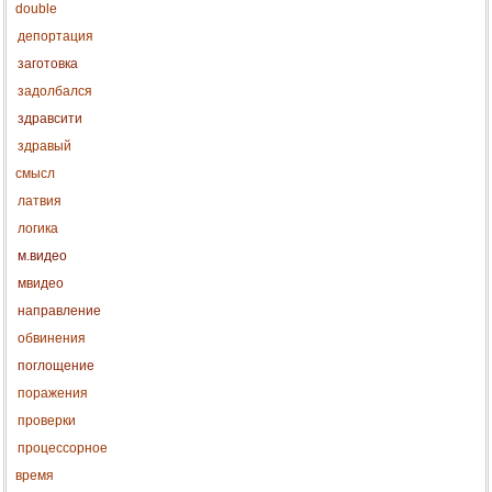
double
депортация
заготовка
задолбался
здравсити
здравый
смысл
латвия
логика
м.видео
мвидео
направление
обвинения
поглощение
поражения
проверки
процессорное
время