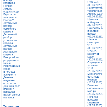
USB-хаба
квартиры
(05.06.2026).
Полная
Регистратор
замена
телеметрии
водопровода
Arduino v.1.0
Верить ли
(03.06.2026).
женщине в
Мутация
России?
арбидола
Детальный
(02.06.2026).
разбор
Самодельны
семейного
й холтер:
кодекса
провал
Детальный
(02.06.2026).
разбор
Мясное
уголовного
категории
кодекса
"Гэ"
Детальный
(30.06.2026).
разбор
Отмыть
жилищного
кружку от
кодекса
кофе
Геморрой как
(30.05.2026).
разрушитель
Определите
жизни
ль апноэ
Имплантация
v.1.0
зубов
(29.05.2026).
В помощь
Многопоточн
аспиранту
ость: ещё
Дневник
нюансы
пациента
(28.05.2026).
остеопата
Поверка
Деньги в долг
счётчиков на
или как я
мос-ру
нарвался
(28.05.2026).
Белый список
Попытка
магазнов
продажи
квартиры
(27.05.2026).
Творчество