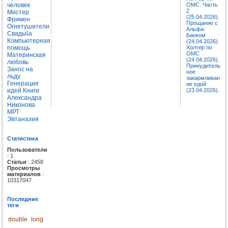
человек
ОМС. Часть
2
Мистер
(25.04.2026).
Фримен
Прощание с
Огнетушители
Альфа-
Свадьба
Банком
Компьютерная
(24.04.2026).
помощь
Холтер по
ОМС
Материнская
(24.04.2026).
любовь
Принудитель
Занос на
ное
льду
закармливан
Генерация
ие едой
идей
Книги
(23.04.2026).
Александра
Никонова
МРТ
Эвтаназия
Статистика
Пользователи
: 1
Статьи
: 2458
Просмотры
материалов
:
10317047
Последние
теги
double
long