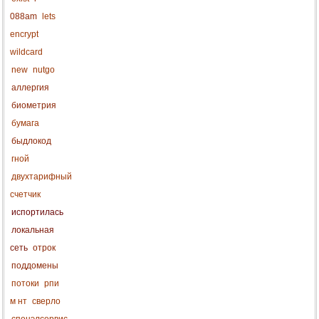
088am
lets
encrypt
wildcard
new
nutgo
аллергия
биометрия
бумага
быдлокод
гной
двухтарифный
счетчик
испортилась
локальная
сеть
отрок
поддомены
потоки
рпи
м нт
сверло
спецэлсервис