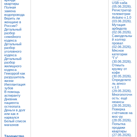
USB-хаба
квартиры
(05.06.2026).
Полная
Регистратор
замена
телеметрии
водопровода
Arduino v.1.0
Верить ли
(03.06.2026).
женщине в
Мутация
России?
арбидола
Детальный
(02.06.2026).
разбор
Самодельны
семейного
й холтер:
кодекса
провал
Детальный
(02.06.2026).
разбор
Мясное
уголовного
категории
кодекса
"Гэ"
Детальный
(30.06.2026).
разбор
Отмыть
жилищного
кружку от
кодекса
кофе
Геморрой как
(30.05.2026).
разрушитель
Определите
жизни
ль апноэ
Имплантация
v.1.0
зубов
(29.05.2026).
В помощь
Многопоточн
аспиранту
ость: ещё
Дневник
нюансы
пациента
(28.05.2026).
остеопата
Поверка
Деньги в долг
счётчиков на
или как я
мос-ру
нарвался
(28.05.2026).
Белый список
Попытка
магазнов
продажи
квартиры
(27.05.2026).
Творчество