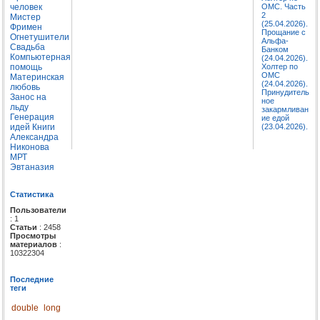
человек
ОМС. Часть
2
Мистер
(25.04.2026).
Фримен
Прощание с
Огнетушители
Альфа-
Свадьба
Банком
Компьютерная
(24.04.2026).
помощь
Холтер по
ОМС
Материнская
(24.04.2026).
любовь
Принудитель
Занос на
ное
льду
закармливан
Генерация
ие едой
идей
Книги
(23.04.2026).
Александра
Никонова
МРТ
Эвтаназия
Статистика
Пользователи
: 1
Статьи
: 2458
Просмотры
материалов
:
10322304
Последние
теги
double
long