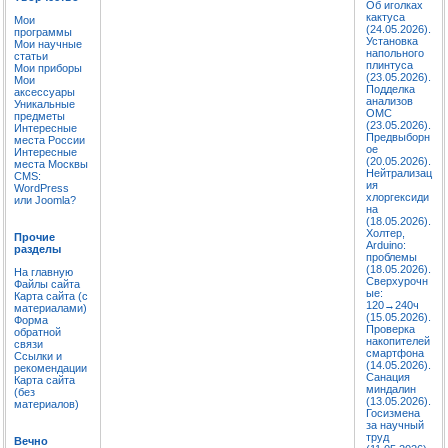
Об иголках
кактуса
Мои
(24.05.2026).
программы
Установка
Мои научные
напольного
статьи
плинтуса
Мои приборы
(23.05.2026).
Мои
Подделка
аксессуары
анализов
Уникальные
ОМС
предметы
(23.05.2026).
Интересные
Предвыборн
места России
ое
Интересные
(20.05.2026).
места Москвы
Нейтрализац
CMS:
ия
WordPress
хлоргексиди
или Joomla?
на
(18.05.2026).
Холтер,
Прочие
Arduino:
разделы
проблемы
(18.05.2026).
На главную
Сверхурочн
Файлы сайта
ые:
Карта сайта (с
120→240ч
материалами)
(15.05.2026).
Форма
Проверка
обратной
накопителей
связи
смартфона
Ссылки и
(14.05.2026).
рекомендации
Санация
Карта сайта
миндалин
(без
(13.05.2026).
материалов)
Госизмена
за научный
труд
Вечно