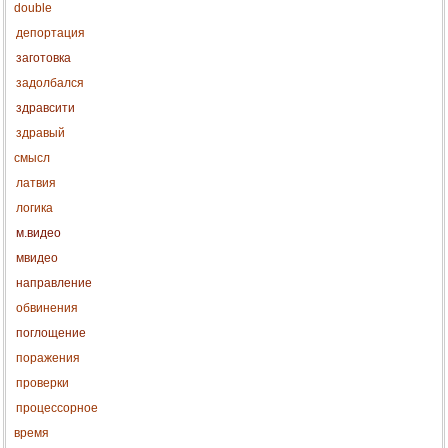
double
депортация
заготовка
задолбался
здравсити
здравый
смысл
латвия
логика
м.видео
мвидео
направление
обвинения
поглощение
поражения
проверки
процессорное
время