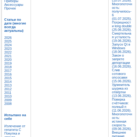
(10.07.2026).
Приборы
Многопоточн
Аксессуары
ость:
Прочее
получилось-
6
(01.07.2025).
Статьи по
Погрешност
дате (многие
и long double
всегда
(25.06.2026).
актуальны)
Смертельна
я усталость
2026
(19.06.2026).
2025
Запуск Qt в
2024
Windows
2023
(18.06.2026).
2022
Закон о
2021
запрете
2020
депортации
2019
(16.06.2026).
2018
Слив
2017
сотового
2016
опсосами
2015
(15.06.2026).
2014
Удлинитель
2013
шурика из
2012
отвёртки
2011
(13.06.2026).
2010
Поверка
2009
счётчиков:
2008
полный п
(11.06.2026).
Многопоточн
Испытано на
ость:
себе
истинная
скорость
Излечение от
(09.06.2026).
гепатита C
Внешнее
Покупка и
питание
аренда