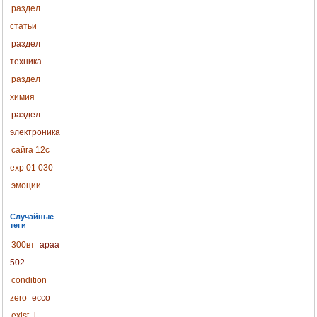
раздел
статьи
раздел
техника
раздел
химия
раздел
электроника
сайга 12с
exp 01 030
эмоции
Случайные
теги
300вт
apaa
502
condition
zero
ecco
exist
l