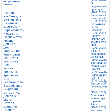
(11.05.2026).
актуальные
О
статьи
скручивании
проводов
(10.05.2026).
Сколиоз
Зависимост
Учебник для
и и возраст
мужчин
Яды
(07.05.2026).
Семейный
Ревматизм:
кодекс
Дети
центр
Беременность
Логинова
(04.05.2026).
и мужчина
Запрет
Одиночество
импортных
Кризис
комплектую
Деньги в
щих
долг
(03.05.2026).
Угарный газ
Закон о
персональн
Углекислый
ых данных
газ
Сайты
(29.04.2026).
знакомств
Востановлен
Если
ие данных с
человек
Android
подавился
(27.04.2026).
Переходник
Крещение
IDE↔SATA
Снять
(27.04.2026).
беспокойство
Дискретный
Безработица
потенциомет
Инфляция:
р
математика
(27.04.2026).
Промывка
Дешевые
клавиатуры
цветы
горячей
Потеря
Fairy
сознания
(25.04.2026).
Пропал
Холтер по