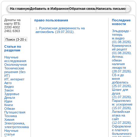
На главную
Добавить в Избранное
Обратная связь
Написать письмо
Донаты на
право пользования
Последние
карту ВТБ:
новости
2200 4002
Рукописная доверенность на
1.
2461 6363
Эльдорадо -
автомобиль (19.07.2011).
теперь
м.видео
(01.08.2026).
Коммерческ
Статьи по
ий рецепт
разделам
(01.08.2026).
Аптека:
Научные
обман
исследования
наличия
Околонаучное
лекарств
Технические
(28.07.2026).
решения (без
СБ и до
ИТ)
меня
ИТ, интернет
добралась
Авто
(25.07.2026).
Видео
Шланг для
Закон
душа
Здоровье
(21.07.2026).
Деньги
Параллелиз
Идеи
м: ускорение
Книги
(15.07.2026).
Обман
Латвийская
Путешествия
атака на
Техника
сайт
Химия
(12.07.2026).
Электроника,
Оформлени
электротехника
е платного
Научные
больничного
статьи