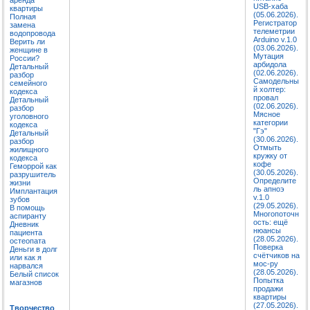
USB-хаба
квартиры
(05.06.2026).
Полная
Регистратор
замена
телеметрии
водопровода
Arduino v.1.0
Верить ли
(03.06.2026).
женщине в
Мутация
России?
арбидола
Детальный
(02.06.2026).
разбор
Самодельны
семейного
й холтер:
кодекса
провал
Детальный
(02.06.2026).
разбор
Мясное
уголовного
категории
кодекса
"Гэ"
Детальный
(30.06.2026).
разбор
Отмыть
жилищного
кружку от
кодекса
кофе
Геморрой как
(30.05.2026).
разрушитель
Определите
жизни
ль апноэ
Имплантация
v.1.0
зубов
(29.05.2026).
В помощь
Многопоточн
аспиранту
ость: ещё
Дневник
нюансы
пациента
(28.05.2026).
остеопата
Поверка
Деньги в долг
счётчиков на
или как я
мос-ру
нарвался
(28.05.2026).
Белый список
Попытка
магазнов
продажи
квартиры
(27.05.2026).
Творчество