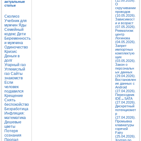
(11.05.2026).
актуальные
О
статьи
скручивании
проводов
(10.05.2026).
Сколиоз
Зависимост
Учебник для
и и возраст
мужчин
Яды
(07.05.2026).
Семейный
Ревматизм:
кодекс
Дети
центр
Беременность
Логинова
(04.05.2026).
и мужчина
Запрет
Одиночество
импортных
Кризис
комплектую
Деньги в
щих
долг
(03.05.2026).
Угарный газ
Закон о
персональн
Углекислый
ых данных
газ
Сайты
(29.04.2026).
знакомств
Востановлен
Если
ие данных с
человек
Android
подавился
(27.04.2026).
Переходник
Крещение
IDE↔SATA
Снять
(27.04.2026).
беспокойство
Дискретный
Безработица
потенциомет
Инфляция:
р
математика
(27.04.2026).
Промывка
Дешевые
клавиатуры
цветы
горячей
Потеря
Fairy
сознания
(25.04.2026).
Пропал
Холтер по