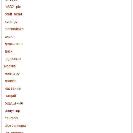
m832
plc
proff
reset
synergy
thermaltake
акрил
держатели
диск
здоровая
москва
лента ру
логика
название
нищий
ощущения
редуктор
санфор
фотоаппарат
цп
шопинг