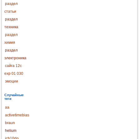
раздел
статьи
раздел
техника
раздел
химия
раздел
электроника
сайга 12с
exp 01 030
эмоции
Случайные
теги
aa
activetimebias
braun
helium
ich10do