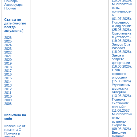
(10.07.2026).
Приборы
Многопоточн
Аксессуары
ость:
Прочее
получилось-
6
(01.07.2025).
Статьи по
Погрешност
дате (многие
и long double
всегда
(25.06.2026).
актуальны)
Смертельна
я усталость
2026
(19.06.2026).
2025
Запуск Qt в
2024
Windows
2023
(18.06.2026).
2022
Закон о
2021
запрете
2020
депортации
2019
(16.06.2026).
2018
Слив
2017
сотового
2016
опсосами
2015
(15.06.2026).
2014
Удлинитель
2013
шурика из
2012
отвёртки
2011
(13.06.2026).
2010
Поверка
2009
счётчиков:
2008
полный п
(11.06.2026).
Многопоточн
Испытано на
ость:
себе
истинная
скорость
Излечение от
(09.06.2026).
гепатита C
Внешнее
Покупка и
питание
аренда