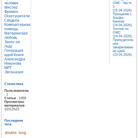
человек
ОМС. Часть
2
Мистер
(25.04.2026).
Фримен
Прощание с
Огнетушители
Альфа-
Свадьба
Банком
Компьютерная
(24.04.2026).
помощь
Холтер по
ОМС
Материнская
(24.04.2026).
любовь
Принудитель
Занос на
ное
льду
закармливан
Генерация
ие едой
идей
Книги
(23.04.2026).
Александра
Никонова
МРТ
Эвтаназия
Статистика
Пользователи
: 1
Статьи
: 2458
Просмотры
материалов
:
10312523
Последние
теги
double
long