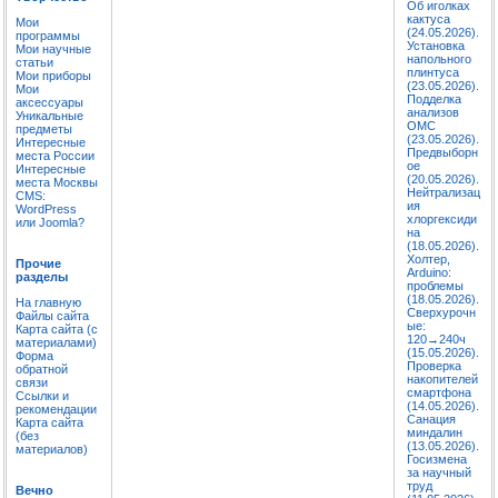
Об иголках
кактуса
Мои
(24.05.2026).
программы
Установка
Мои научные
напольного
статьи
плинтуса
Мои приборы
(23.05.2026).
Мои
Подделка
аксессуары
анализов
Уникальные
ОМС
предметы
(23.05.2026).
Интересные
Предвыборн
места России
ое
Интересные
(20.05.2026).
места Москвы
Нейтрализац
CMS:
ия
WordPress
хлоргексиди
или Joomla?
на
(18.05.2026).
Холтер,
Прочие
Arduino:
разделы
проблемы
(18.05.2026).
На главную
Сверхурочн
Файлы сайта
ые:
Карта сайта (с
120→240ч
материалами)
(15.05.2026).
Форма
Проверка
обратной
накопителей
связи
смартфона
Ссылки и
(14.05.2026).
рекомендации
Санация
Карта сайта
миндалин
(без
(13.05.2026).
материалов)
Госизмена
за научный
труд
Вечно