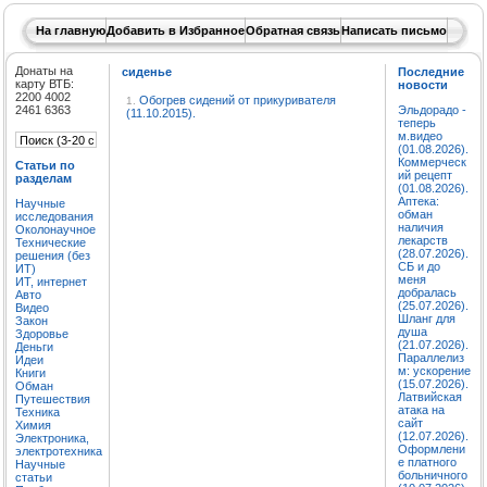
На главную
Добавить в Избранное
Обратная связь
Написать письмо
Донаты на
сиденье
Последние
карту ВТБ:
новости
2200 4002
Обогрев сидений от прикуривателя
1.
2461 6363
Эльдорадо -
(11.10.2015).
теперь
м.видео
(01.08.2026).
Коммерческ
Статьи по
ий рецепт
разделам
(01.08.2026).
Аптека:
Научные
обман
исследования
наличия
Околонаучное
лекарств
Технические
(28.07.2026).
решения (без
СБ и до
ИТ)
меня
ИТ, интернет
добралась
Авто
(25.07.2026).
Видео
Шланг для
Закон
душа
Здоровье
(21.07.2026).
Деньги
Параллелиз
Идеи
м: ускорение
Книги
(15.07.2026).
Обман
Латвийская
Путешествия
атака на
Техника
сайт
Химия
(12.07.2026).
Электроника,
Оформлени
электротехника
е платного
Научные
больничного
статьи