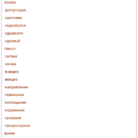
double
депортация
заготовка
задолбался
здравсити
здравый
смысл
латвия
логика
м.видео
мвидео
направление
обвинения
поглощение
поражения
проверки
процессорное
время