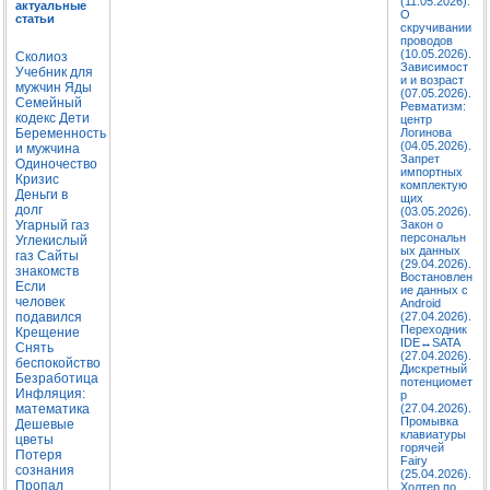
(11.05.2026).
актуальные
О
статьи
скручивании
проводов
(10.05.2026).
Сколиоз
Зависимост
Учебник для
и и возраст
мужчин
Яды
(07.05.2026).
Семейный
Ревматизм:
кодекс
Дети
центр
Беременность
Логинова
(04.05.2026).
и мужчина
Запрет
Одиночество
импортных
Кризис
комплектую
Деньги в
щих
долг
(03.05.2026).
Угарный газ
Закон о
персональн
Углекислый
ых данных
газ
Сайты
(29.04.2026).
знакомств
Востановлен
Если
ие данных с
человек
Android
подавился
(27.04.2026).
Переходник
Крещение
IDE↔SATA
Снять
(27.04.2026).
беспокойство
Дискретный
Безработица
потенциомет
Инфляция:
р
математика
(27.04.2026).
Промывка
Дешевые
клавиатуры
цветы
горячей
Потеря
Fairy
сознания
(25.04.2026).
Пропал
Холтер по