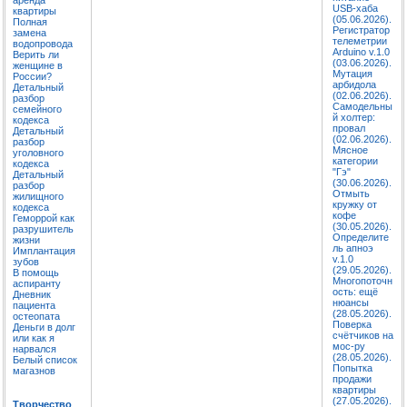
USB-хаба
квартиры
(05.06.2026).
Полная
Регистратор
замена
телеметрии
водопровода
Arduino v.1.0
Верить ли
(03.06.2026).
женщине в
Мутация
России?
арбидола
Детальный
(02.06.2026).
разбор
Самодельны
семейного
й холтер:
кодекса
провал
Детальный
(02.06.2026).
разбор
Мясное
уголовного
категории
кодекса
"Гэ"
Детальный
(30.06.2026).
разбор
Отмыть
жилищного
кружку от
кодекса
кофе
Геморрой как
(30.05.2026).
разрушитель
Определите
жизни
ль апноэ
Имплантация
v.1.0
зубов
(29.05.2026).
В помощь
Многопоточн
аспиранту
ость: ещё
Дневник
нюансы
пациента
(28.05.2026).
остеопата
Поверка
Деньги в долг
счётчиков на
или как я
мос-ру
нарвался
(28.05.2026).
Белый список
Попытка
магазнов
продажи
квартиры
(27.05.2026).
Творчество