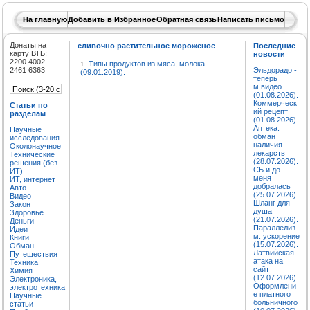
На главную
Добавить в Избранное
Обратная связь
Написать письмо
Донаты на
сливочно растительное мороженое
Последние
карту ВТБ:
новости
2200 4002
Типы продуктов из мяса, молока
1.
2461 6363
Эльдорадо -
(09.01.2019).
теперь
м.видео
(01.08.2026).
Коммерческ
Статьи по
ий рецепт
разделам
(01.08.2026).
Аптека:
Научные
обман
исследования
наличия
Околонаучное
лекарств
Технические
(28.07.2026).
решения (без
СБ и до
ИТ)
меня
ИТ, интернет
добралась
Авто
(25.07.2026).
Видео
Шланг для
Закон
душа
Здоровье
(21.07.2026).
Деньги
Параллелиз
Идеи
м: ускорение
Книги
(15.07.2026).
Обман
Латвийская
Путешествия
атака на
Техника
сайт
Химия
(12.07.2026).
Электроника,
Оформлени
электротехника
е платного
Научные
больничного
статьи