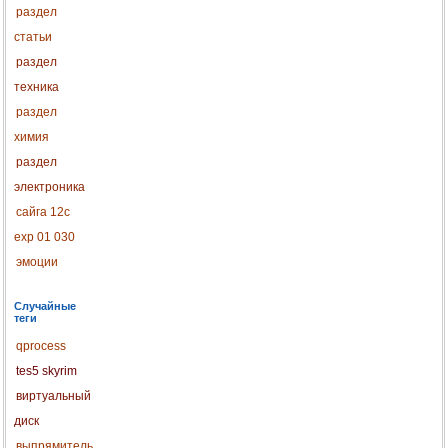
раздел
статьи
раздел
техника
раздел
химия
раздел
электроника
сайга 12с
exp 01 030
эмоции
Случайные
теги
qprocess
tes5 skyrim
виртуальный
диск
выпрямитель