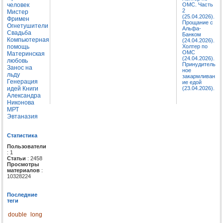
человек
ОМС. Часть
2
Мистер
(25.04.2026).
Фримен
Прощание с
Огнетушители
Альфа-
Свадьба
Банком
Компьютерная
(24.04.2026).
помощь
Холтер по
ОМС
Материнская
(24.04.2026).
любовь
Принудитель
Занос на
ное
льду
закармливан
Генерация
ие едой
идей
Книги
(23.04.2026).
Александра
Никонова
МРТ
Эвтаназия
Статистика
Пользователи
: 1
Статьи
: 2458
Просмотры
материалов
:
10328224
Последние
теги
double
long