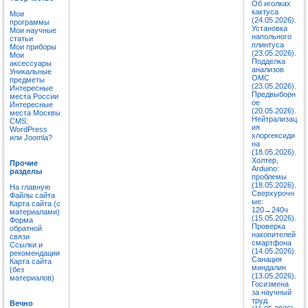
Об иголках
кактуса
Мои
(24.05.2026).
программы
Установка
Мои научные
напольного
статьи
плинтуса
Мои приборы
(23.05.2026).
Мои
Подделка
аксессуары
анализов
Уникальные
ОМС
предметы
(23.05.2026).
Интересные
Предвыборн
места России
ое
Интересные
(20.05.2026).
места Москвы
Нейтрализац
CMS:
ия
WordPress
хлоргексиди
или Joomla?
на
(18.05.2026).
Холтер,
Прочие
Arduino:
разделы
проблемы
(18.05.2026).
На главную
Сверхурочн
Файлы сайта
ые:
Карта сайта (с
120→240ч
материалами)
(15.05.2026).
Форма
Проверка
обратной
накопителей
связи
смартфона
Ссылки и
(14.05.2026).
рекомендации
Санация
Карта сайта
миндалин
(без
(13.05.2026).
материалов)
Госизмена
за научный
труд
Вечно