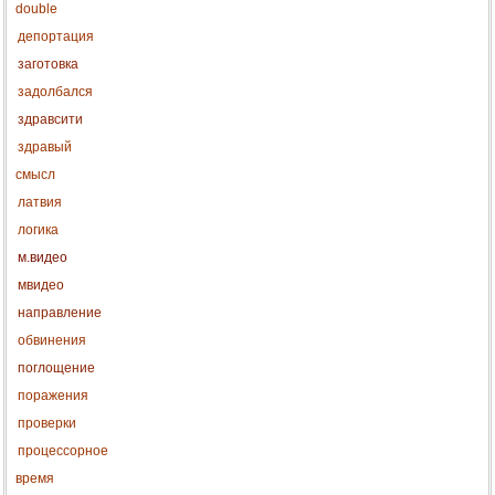
double
депортация
заготовка
задолбался
здравсити
здравый
смысл
латвия
логика
м.видео
мвидео
направление
обвинения
поглощение
поражения
проверки
процессорное
время