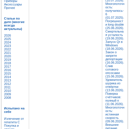
(10.07.2026).
Приборы
Многопоточн
Аксессуары
ость:
Прочее
получилось-
6
(01.07.2025).
Статьи по
Погрешност
дате (многие
и long double
всегда
(25.06.2026).
актуальны)
Смертельна
я усталость
2026
(19.06.2026).
2025
Запуск Qt в
2024
Windows
2023
(18.06.2026).
2022
Закон о
2021
запрете
2020
депортации
2019
(16.06.2026).
2018
Слив
2017
сотового
2016
опсосами
2015
(15.06.2026).
2014
Удлинитель
2013
шурика из
2012
отвёртки
2011
(13.06.2026).
2010
Поверка
2009
счётчиков:
2008
полный п
(11.06.2026).
Многопоточн
Испытано на
ость:
себе
истинная
скорость
Излечение от
(09.06.2026).
гепатита C
Внешнее
Покупка и
питание
аренда