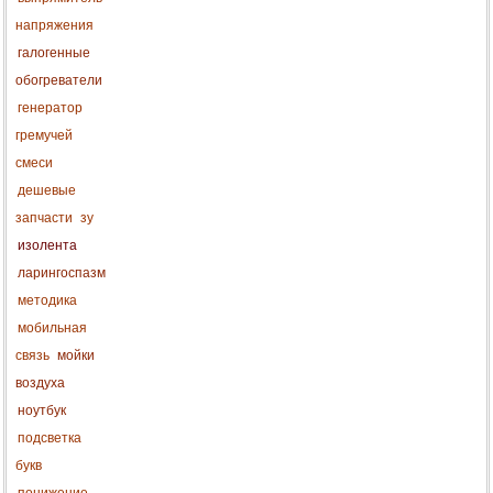
напряжения
галогенные
обогреватели
генератор
гремучей
смеси
дешевые
запчасти
зу
изолента
ларингоспазм
методика
мобильная
связь
мойки
воздуха
ноутбук
подсветка
букв
понижение