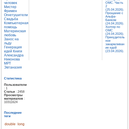
человек
ОМС. Часть
2
Мистер
(25.04.2026).
Фримен
Прощание с
Огнетушители
Альфа-
Свадьба
Банком
Компьютерная
(24.04.2026).
помощь
Холтер по
ОМС
Материнская
(24.04.2026).
любовь
Принудитель
Занос на
ное
льду
закармливан
Генерация
ие едой
идей
Книги
(23.04.2026).
Александра
Никонова
МРТ
Эвтаназия
Статистика
Пользователи
: 1
Статьи
: 2458
Просмотры
материалов
:
10311624
Последние
теги
double
long