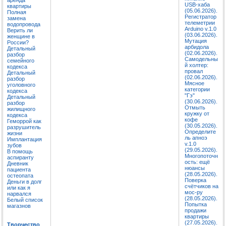
USB-хаба
квартиры
(05.06.2026).
Полная
Регистратор
замена
телеметрии
водопровода
Arduino v.1.0
Верить ли
(03.06.2026).
женщине в
Мутация
России?
арбидола
Детальный
(02.06.2026).
разбор
Самодельны
семейного
й холтер:
кодекса
провал
Детальный
(02.06.2026).
разбор
Мясное
уголовного
категории
кодекса
"Гэ"
Детальный
(30.06.2026).
разбор
Отмыть
жилищного
кружку от
кодекса
кофе
Геморрой как
(30.05.2026).
разрушитель
Определите
жизни
ль апноэ
Имплантация
v.1.0
зубов
(29.05.2026).
В помощь
Многопоточн
аспиранту
ость: ещё
Дневник
нюансы
пациента
(28.05.2026).
остеопата
Поверка
Деньги в долг
счётчиков на
или как я
мос-ру
нарвался
(28.05.2026).
Белый список
Попытка
магазнов
продажи
квартиры
(27.05.2026).
Творчество