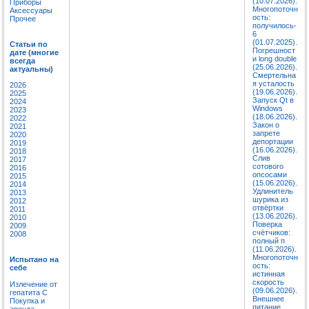
(10.07.2026).
Приборы
Многопоточн
Аксессуары
ость:
Прочее
получилось-
6
(01.07.2025).
Статьи по
Погрешност
дате (многие
и long double
всегда
(25.06.2026).
актуальны)
Смертельна
я усталость
2026
(19.06.2026).
2025
Запуск Qt в
2024
Windows
2023
(18.06.2026).
2022
Закон о
2021
запрете
2020
депортации
2019
(16.06.2026).
2018
Слив
2017
сотового
2016
опсосами
2015
(15.06.2026).
2014
Удлинитель
2013
шурика из
2012
отвёртки
2011
(13.06.2026).
2010
Поверка
2009
счётчиков:
2008
полный п
(11.06.2026).
Многопоточн
Испытано на
ость:
себе
истинная
скорость
Излечение от
(09.06.2026).
гепатита C
Внешнее
Покупка и
питание
аренда