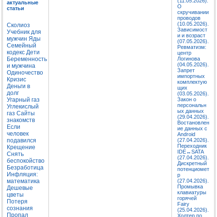
(11.05.2026).
актуальные
О
статьи
скручивании
проводов
(10.05.2026).
Сколиоз
Зависимост
Учебник для
и и возраст
мужчин
Яды
(07.05.2026).
Семейный
Ревматизм:
кодекс
Дети
центр
Беременность
Логинова
(04.05.2026).
и мужчина
Запрет
Одиночество
импортных
Кризис
комплектую
Деньги в
щих
долг
(03.05.2026).
Угарный газ
Закон о
персональн
Углекислый
ых данных
газ
Сайты
(29.04.2026).
знакомств
Востановлен
Если
ие данных с
человек
Android
подавился
(27.04.2026).
Переходник
Крещение
IDE↔SATA
Снять
(27.04.2026).
беспокойство
Дискретный
Безработица
потенциомет
Инфляция:
р
математика
(27.04.2026).
Промывка
Дешевые
клавиатуры
цветы
горячей
Потеря
Fairy
сознания
(25.04.2026).
Пропал
Холтер по