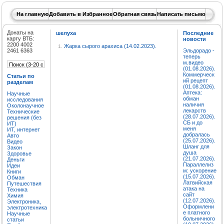
На главную
Добавить в Избранное
Обратная связь
Написать письмо
Донаты на
шелуха
Последние
карту ВТБ:
новости
2200 4002
Жарка сырого арахиса (14.02.2023).
1.
2461 6363
Эльдорадо -
теперь
м.видео
(01.08.2026).
Коммерческ
Статьи по
ий рецепт
разделам
(01.08.2026).
Аптека:
Научные
обман
исследования
наличия
Околонаучное
лекарств
Технические
(28.07.2026).
решения (без
СБ и до
ИТ)
меня
ИТ, интернет
добралась
Авто
(25.07.2026).
Видео
Шланг для
Закон
душа
Здоровье
(21.07.2026).
Деньги
Параллелиз
Идеи
м: ускорение
Книги
(15.07.2026).
Обман
Латвийская
Путешествия
атака на
Техника
сайт
Химия
(12.07.2026).
Электроника,
Оформлени
электротехника
е платного
Научные
больничного
статьи