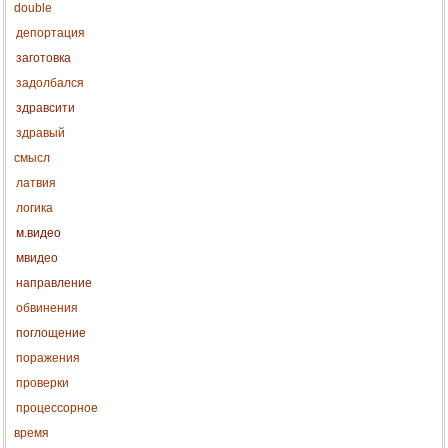
double
депортация
заготовка
задолбался
здравсити
здравый
смысл
латвия
логика
м.видео
мвидео
направление
обвинения
поглощение
поражения
проверки
процессорное
время