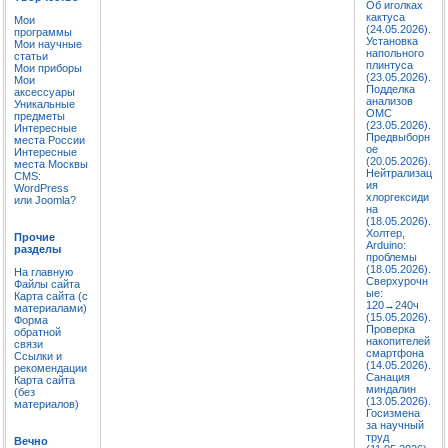
Об иголках
кактуса
Мои
(24.05.2026).
программы
Установка
Мои научные
напольного
статьи
плинтуса
Мои приборы
(23.05.2026).
Мои
Подделка
аксессуары
анализов
Уникальные
ОМС
предметы
(23.05.2026).
Интересные
Предвыборн
места России
ое
Интересные
(20.05.2026).
места Москвы
Нейтрализац
CMS:
ия
WordPress
хлоргексиди
или Joomla?
на
(18.05.2026).
Холтер,
Прочие
Arduino:
разделы
проблемы
(18.05.2026).
На главную
Сверхурочн
Файлы сайта
ые:
Карта сайта (с
120→240ч
материалами)
(15.05.2026).
Форма
Проверка
обратной
накопителей
связи
смартфона
Ссылки и
(14.05.2026).
рекомендации
Санация
Карта сайта
миндалин
(без
(13.05.2026).
материалов)
Госизмена
за научный
труд
Вечно