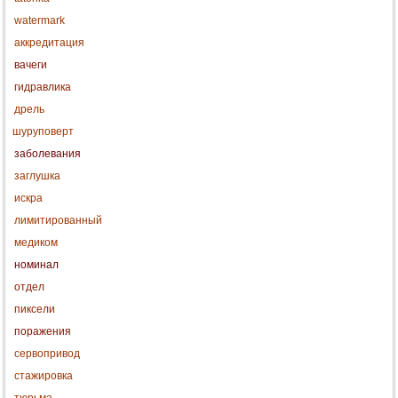
watermark
аккредитация
вачеги
гидравлика
дрель
шуруповерт
заболевания
заглушка
искра
лимитированный
медиком
номинал
отдел
пиксели
поражения
сервопривод
стажировка
тюрьма