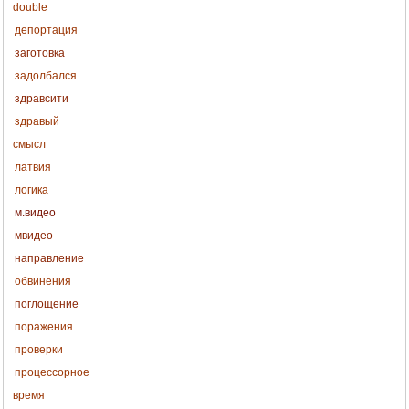
double
депортация
заготовка
задолбался
здравсити
здравый
смысл
латвия
логика
м.видео
мвидео
направление
обвинения
поглощение
поражения
проверки
процессорное
время