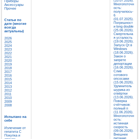
(10.07.2026).
Приборы
Многопоточн
Аксессуары
ость:
Прочее
получилось-
6
(01.07.2025).
Статьи по
Погрешност
дате (многие
и long double
всегда
(25.06.2026).
актуальны)
Смертельна
я усталость
2026
(19.06.2026).
2025
Запуск Qt в
2024
Windows
2023
(18.06.2026).
2022
Закон о
2021
запрете
2020
депортации
2019
(16.06.2026).
2018
Слив
2017
сотового
2016
опсосами
2015
(15.06.2026).
2014
Удлинитель
2013
шурика из
2012
отвёртки
2011
(13.06.2026).
2010
Поверка
2009
счётчиков:
2008
полный п
(11.06.2026).
Многопоточн
Испытано на
ость:
себе
истинная
скорость
Излечение от
(09.06.2026).
гепатита C
Внешнее
Покупка и
питание
аренда