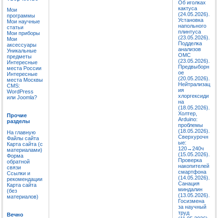
Об иголках
кактуса
Мои
(24.05.2026).
программы
Установка
Мои научные
напольного
статьи
плинтуса
Мои приборы
(23.05.2026).
Мои
Подделка
аксессуары
анализов
Уникальные
ОМС
предметы
(23.05.2026).
Интересные
Предвыборн
места России
ое
Интересные
(20.05.2026).
места Москвы
Нейтрализац
CMS:
ия
WordPress
хлоргексиди
или Joomla?
на
(18.05.2026).
Холтер,
Прочие
Arduino:
разделы
проблемы
(18.05.2026).
На главную
Сверхурочн
Файлы сайта
ые:
Карта сайта (с
120→240ч
материалами)
(15.05.2026).
Форма
Проверка
обратной
накопителей
связи
смартфона
Ссылки и
(14.05.2026).
рекомендации
Санация
Карта сайта
миндалин
(без
(13.05.2026).
материалов)
Госизмена
за научный
труд
Вечно