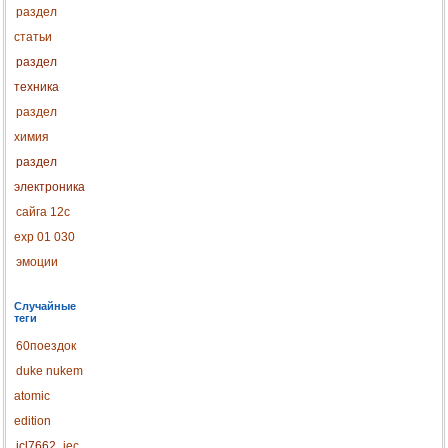
раздел
статьи
раздел
техника
раздел
химия
раздел
электроника
сайга 12с
exp 01 030
эмоции
Случайные
теги
60поездок
duke nukem
atomic
edition
icl7662
iec