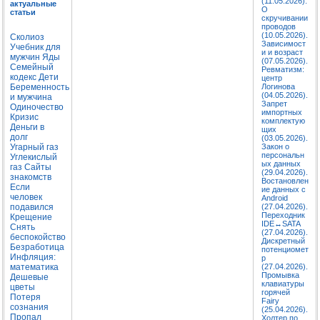
(11.05.2026).
актуальные
О
статьи
скручивании
проводов
(10.05.2026).
Сколиоз
Зависимост
Учебник для
и и возраст
мужчин
Яды
(07.05.2026).
Семейный
Ревматизм:
кодекс
Дети
центр
Беременность
Логинова
(04.05.2026).
и мужчина
Запрет
Одиночество
импортных
Кризис
комплектую
Деньги в
щих
долг
(03.05.2026).
Угарный газ
Закон о
персональн
Углекислый
ых данных
газ
Сайты
(29.04.2026).
знакомств
Востановлен
Если
ие данных с
человек
Android
подавился
(27.04.2026).
Переходник
Крещение
IDE↔SATA
Снять
(27.04.2026).
беспокойство
Дискретный
Безработица
потенциомет
Инфляция:
р
математика
(27.04.2026).
Промывка
Дешевые
клавиатуры
цветы
горячей
Потеря
Fairy
сознания
(25.04.2026).
Пропал
Холтер по