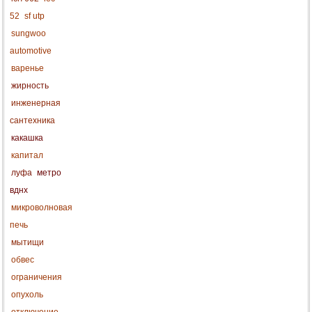
52
sf utp
sungwoo
automotive
варенье
жирность
инженерная
сантехника
какашка
капитал
луфа
метро
вднх
микроволновая
печь
мытищи
обвес
ограничения
опухоль
отключение