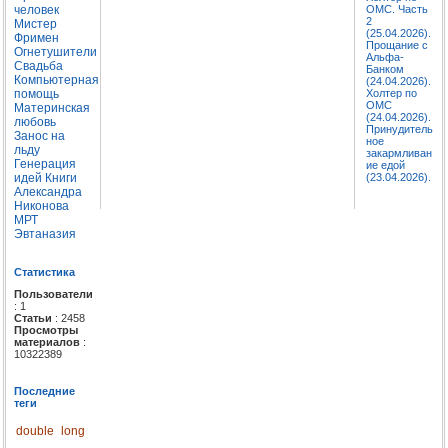
человек
ОМС. Часть
2
Мистер
(25.04.2026).
Фримен
Прощание с
Огнетушители
Альфа-
Свадьба
Банком
Компьютерная
(24.04.2026).
помощь
Холтер по
ОМС
Материнская
(24.04.2026).
любовь
Принудитель
Занос на
ное
льду
закармливан
Генерация
ие едой
идей
Книги
(23.04.2026).
Александра
Никонова
МРТ
Эвтаназия
Статистика
Пользователи
: 1
Статьи
: 2458
Просмотры
материалов
:
10322389
Последние
теги
double
long