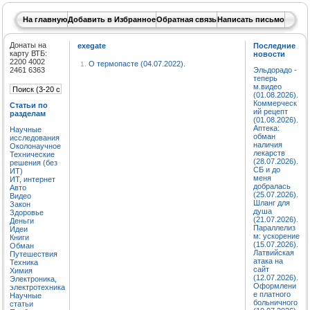
На главную
Добавить в Избранное
Обратная связь
Написать письмо
Донаты на
exegate
Последние
карту ВТБ:
новости
2200 4002
О термопасте (04.07.2022).
1.
2461 6363
Эльдорадо -
теперь
м.видео
(01.08.2026).
Коммерческ
Статьи по
ий рецепт
разделам
(01.08.2026).
Аптека:
Научные
обман
исследования
наличия
Околонаучное
лекарств
Технические
(28.07.2026).
решения (без
СБ и до
ИТ)
меня
ИТ, интернет
добралась
Авто
(25.07.2026).
Видео
Шланг для
Закон
душа
Здоровье
(21.07.2026).
Деньги
Параллелиз
Идеи
м: ускорение
Книги
(15.07.2026).
Обман
Латвийская
Путешествия
атака на
Техника
сайт
Химия
(12.07.2026).
Электроника,
Оформлени
электротехника
е платного
Научные
больничного
статьи