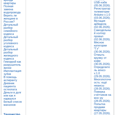
USB-хаба
квартиры
(05.06.2026).
Полная
Регистратор
замена
телеметрии
водопровода
Arduino v.1.0
Верить ли
(03.06.2026).
женщине в
Мутация
России?
арбидола
Детальный
(02.06.2026).
разбор
Самодельны
семейного
й холтер:
кодекса
провал
Детальный
(02.06.2026).
разбор
Мясное
уголовного
категории
кодекса
"Гэ"
Детальный
(30.06.2026).
разбор
Отмыть
жилищного
кружку от
кодекса
кофе
Геморрой как
(30.05.2026).
разрушитель
Определите
жизни
ль апноэ
Имплантация
v.1.0
зубов
(29.05.2026).
В помощь
Многопоточн
аспиранту
ость: ещё
Дневник
нюансы
пациента
(28.05.2026).
остеопата
Поверка
Деньги в долг
счётчиков на
или как я
мос-ру
нарвался
(28.05.2026).
Белый список
Попытка
магазнов
продажи
квартиры
(27.05.2026).
Творчество