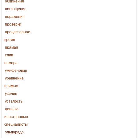
обвинения
поглощение
поражения
проверки
процессорное
время
прямая
слив
номера
умифеновир
уравнение
прямых
усилия
усталость
ценные
иностранные
специалисты
эльдорадо