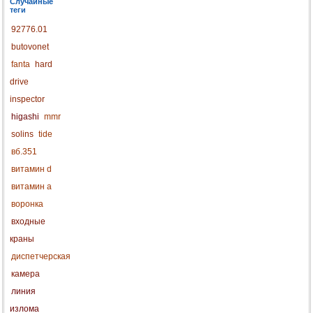
Случайные
теги
92776.01
butovonet
fanta
hard
drive
inspector
higashi
mmr
solins
tide
вб.351
витамин d
витамин а
воронка
входные
краны
диспетчерская
камера
линия
излома