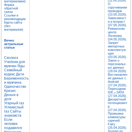
(11.05.2026).
материалами)
О
Форма
скручивании
обратной
проводов
связи
(10.05.2026).
Ссылки и
Зависимост
рекомендации
и и возраст
Карта сайта
(07.05.2026).
(без
Ревматизм:
материалов)
центр
Логинова
(04.05.2026).
Вечно
Запрет
актуальные
импортных
статьи
комплектую
щих
(03.05.2026).
Сколиоз
Закон о
Учебник для
персональн
мужчин
Яды
ых данных
Семейный
(29.04.2026).
кодекс
Дети
Востановлен
Беременность
ие данных с
Android
и мужчина
(27.04.2026).
Одиночество
Переходник
Кризис
IDE↔SATA
Деньги в
(27.04.2026).
долг
Дискретный
Угарный газ
потенциомет
р
Углекислый
(27.04.2026).
газ
Сайты
Промывка
знакомств
клавиатуры
Если
горячей
человек
Fairy
подавился
(25.04.2026).
Холтер по
Крещение