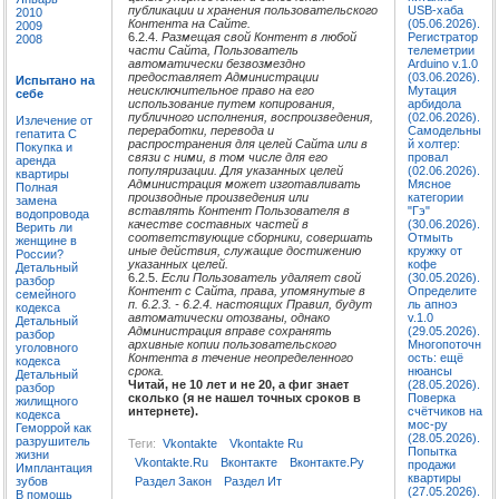
публикации и хранения пользовательского
USB-хаба
2010
Контента на Сайте.
(05.06.2026).
2009
6.2.4.
Размещая свой Контент в любой
Регистратор
2008
части Сайта, Пользователь
телеметрии
автоматически безвозмездно
Arduino v.1.0
предоставляет Администрации
(03.06.2026).
Испытано на
неисключительное право на его
Мутация
себе
использование путем копирования,
арбидола
публичного исполнения, воспроизведения,
(02.06.2026).
Излечение от
переработки, перевода и
Самодельны
гепатита C
распространения для целей Сайта или в
й холтер:
Покупка и
связи с ними, в том числе для его
провал
аренда
популяризации. Для указанных целей
(02.06.2026).
квартиры
Администрация может изготавливать
Мясное
Полная
производные произведения или
категории
замена
вставлять Контент Пользователя в
"Гэ"
водопровода
качестве составных частей в
(30.06.2026).
Верить ли
соответствующие сборники, совершать
Отмыть
женщине в
иные действия, служащие достижению
кружку от
России?
указанных целей.
кофе
Детальный
6.2.5.
Если Пользователь удаляет свой
(30.05.2026).
разбор
Контент с Сайта, права, упомянутые в
Определите
семейного
п. 6.2.3. - 6.2.4. настоящих Правил, будут
ль апноэ
кодекса
автоматически отозваны, однако
v.1.0
Детальный
Администрация вправе сохранять
(29.05.2026).
разбор
архивные копии пользовательского
Многопоточн
уголовного
Контента в течение неопределенного
ость: ещё
кодекса
срока.
нюансы
Детальный
Читай, не 10 лет и не 20, а фиг знает
(28.05.2026).
разбор
сколько (я не нашел точных сроков в
Поверка
жилищного
интернете).
счётчиков на
кодекса
мос-ру
Геморрой как
(28.05.2026).
разрушитель
Теги:
Vkontakte
Vkontakte Ru
Попытка
жизни
Vkontakte.ru
Вконтакте
Вконтакте.ру
продажи
Имплантация
квартиры
зубов
Раздел Закон
Раздел Ит
(27.05.2026).
В помощь