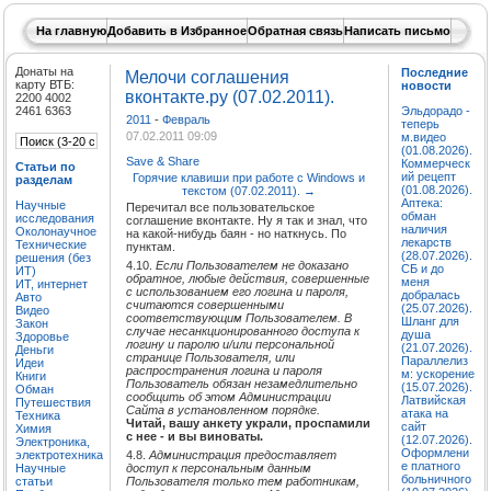
На главную
Добавить в Избранное
Обратная связь
Написать письмо
Донаты на
Последние
Мелочи соглашения
карту ВТБ:
новости
вконтакте.ру (07.02.2011).
2200 4002
2461 6363
Эльдорадо -
2011
-
Февраль
теперь
07.02.2011 09:09
м.видео
(01.08.2026).
Save & Share
Коммерческ
Статьи по
ий рецепт
Горячие клавиши при работе с Windows и
разделам
(01.08.2026).
текстом (07.02.2011).
→
Аптека:
Научные
Перечитал все пользовательское
обман
исследования
соглашение вконтакте. Ну я так и знал, что
наличия
Околонаучное
на какой-нибудь баян - но наткнусь. По
лекарств
Технические
пунктам.
(28.07.2026).
решения (без
4.10.
Если Пользователем не доказано
СБ и до
ИТ)
обратное, любые действия, совершенные
меня
ИТ, интернет
с использованием его логина и пароля,
добралась
Авто
считаются совершенными
(25.07.2026).
Видео
соответствующим Пользователем. В
Шланг для
Закон
случае несанкционированного доступа к
душа
Здоровье
логину и паролю и/или персональной
(21.07.2026).
Деньги
странице Пользователя, или
Параллелиз
Идеи
распространения логина и пароля
м: ускорение
Книги
Пользователь обязан незамедлительно
(15.07.2026).
Обман
сообщить об этом Администрации
Латвийская
Путешествия
Сайта в установленном порядке.
атака на
Техника
Читай, вашу анкету украли, проспамили
сайт
Химия
с нее - и вы виноваты.
(12.07.2026).
Электроника,
Оформлени
4.8.
Администрация предоставляет
электротехника
е платного
доступ к персональным данным
Научные
больничного
Пользователя только тем работникам,
статьи