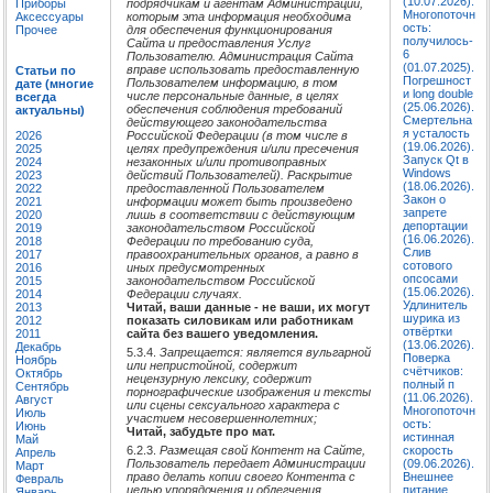
(10.07.2026).
подрядчикам и агентам Администрации,
Приборы
Многопоточн
которым эта информация необходима
Аксессуары
ость:
для обеспечения функционирования
Прочее
получилось-
Сайта и предоставления Услуг
6
Пользователю. Администрация Сайта
(01.07.2025).
вправе использовать предоставленную
Статьи по
Погрешност
Пользователем информацию, в том
дате (многие
и long double
числе персональные данные, в целях
всегда
(25.06.2026).
обеспечения соблюдения требований
актуальны)
Смертельна
действующего законодательства
я усталость
Российской Федерации (в том числе в
2026
(19.06.2026).
целях предупреждения и/или пресечения
2025
Запуск Qt в
незаконных и/или противоправных
2024
Windows
действий Пользователей). Раскрытие
2023
(18.06.2026).
предоставленной Пользователем
2022
Закон о
информации может быть произведено
2021
запрете
лишь в соответствии с действующим
2020
депортации
законодательством Российской
2019
(16.06.2026).
Федерации по требованию суда,
2018
Слив
правоохранительных органов, а равно в
2017
сотового
иных предусмотренных
2016
опсосами
законодательством Российской
2015
(15.06.2026).
Федерации случаях.
2014
Удлинитель
Читай, ваши данные - не ваши, их могут
2013
шурика из
показать силовикам или работникам
2012
отвёртки
сайта без вашего уведомления.
2011
(13.06.2026).
Декабрь
5.3.4.
Запрещается: является вульгарной
Поверка
Ноябрь
или непристойной, содержит
счётчиков:
Октябрь
нецензурную лексику, содержит
полный п
Сентябрь
порнографические изображения и тексты
(11.06.2026).
Август
или сцены сексуального характера с
Многопоточн
Июль
участием несовершеннолетних;
ость:
Июнь
Читай, забудьте про мат.
истинная
Май
6.2.3.
Размещая свой Контент на Сайте,
скорость
Апрель
Пользователь передает Администрации
(09.06.2026).
Март
право делать копии своего Контента с
Внешнее
Февраль
целью упорядочения и облегчения
питание
Январь