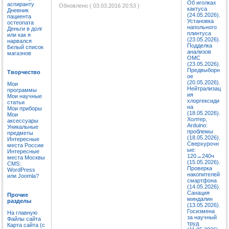
Об иголках
аспиранту
Обновлено ( 03.03.2016 20:53 )
кактуса
Дневник
(24.05.2026).
пациента
Установка
остеопата
напольного
Деньги в долг
плинтуса
или как я
(23.05.2026).
нарвался
Подделка
Белый список
анализов
магазнов
ОМС
(23.05.2026).
Предвыборн
Творчество
ое
(20.05.2026).
Мои
Нейтрализац
программы
ия
Мои научные
хлоргексиди
статьи
на
Мои приборы
(18.05.2026).
Мои
Холтер,
аксессуары
Arduino:
Уникальные
проблемы
предметы
(18.05.2026).
Интересные
Сверхурочн
места России
ые:
Интересные
120→240ч
места Москвы
(15.05.2026).
CMS:
Проверка
WordPress
накопителей
или Joomla?
смартфона
(14.05.2026).
Санация
Прочие
миндалин
разделы
(13.05.2026).
Госизмена
На главную
за научный
Файлы сайта
труд
Карта сайта (с