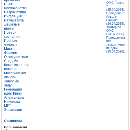
ОМС. Часть
Снять
2
беспокойство
(25.04.2026).
Безработица
Прощание с
Инфляция:
Альфа-
математика
Банком
(24.04.2026).
Дешевые
Холтер по
цветы
ОМС
Потеря
(24.04.2026).
сознания
Принудитель
Пропал
ное
человек
закармливан
ие едой
Мистер
(23.04.2026).
Фримен
Огнетушители
Свадьба
Компьютерная
помощь
Материнская
любовь
Занос на
льду
Генерация
идей
Книги
Александра
Никонова
МРТ
Эвтаназия
Статистика
Пользователи