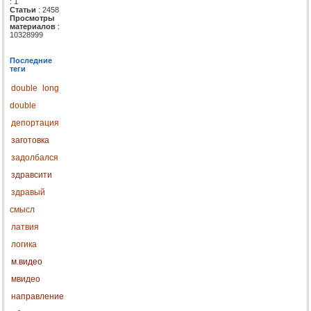
: 1
Статьи
: 2458
Просмотры
материалов
:
10328999
Последние
теги
double
long
double
депортация
заготовка
задолбался
здравсити
здравый
смысл
латвия
логика
м.видео
мвидео
направление