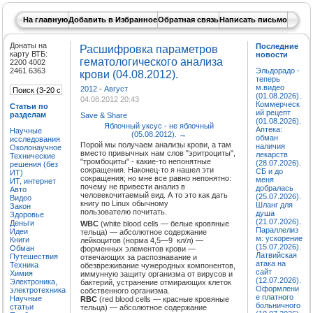
На главную
Добавить в Избранное
Обратная связь
Написать письмо
Донаты на
Последние
Расшифровка параметров
карту ВТБ:
новости
гематологического анализа
2200 4002
2461 6363
Эльдорадо -
крови (04.08.2012).
теперь
м.видео
2012
-
Август
(01.08.2026).
04.08.2012 20:43
Коммерческ
Статьи по
ий рецепт
разделам
Save & Share
(01.08.2026).
Яблочный уксус - не яблочный
Аптека:
Научные
(05.08.2012).
→
обман
исследования
Порой мы получаем анализы крови, а там
наличия
Околонаучное
вместо привычных нам слов "эритроциты",
лекарств
Технические
"тромбоциты" - какие-то непонятные
(28.07.2026).
решения (без
сокращения. Наконец-то я нашел эти
СБ и до
ИТ)
сокращения; но мне все равно непонятно:
меня
ИТ, интернет
почему не привести анализ в
добралась
Авто
человекочитаемый вид. А то это как дать
(25.07.2026).
Видео
книгу по Linux обычному
Шланг для
Закон
пользователю почитать.
душа
Здоровье
(21.07.2026).
Деньги
WBC
(white blood cells — белые кровяные
Параллелиз
Идеи
тельца) — абсолютное содержание
м: ускорение
Книги
лейкоцитов (норма 4,5—9 кл/л) —
(15.07.2026).
Обман
форменных элементов крови —
Латвийская
Путешествия
отвечающих за распознавание и
атака на
Техника
обезвреживание чужеродных компонентов,
сайт
Химия
иммунную защиту организма от вирусов и
(12.07.2026).
Электроника,
бактерий, устранение отмирающих клеток
Оформлени
электротехника
собственного организма.
е платного
Научные
RBC
(red blood cells — красные кровяные
больничного
статьи
тельца) — абсолютное содержание