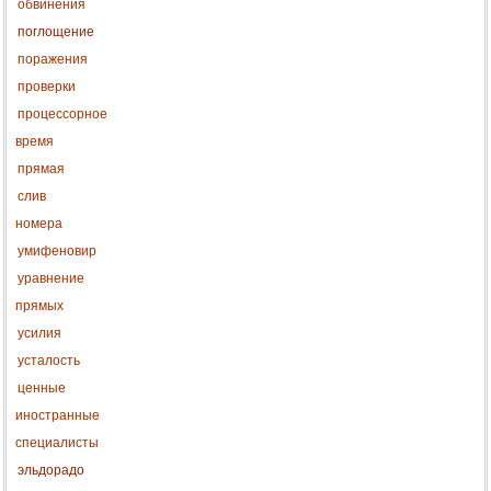
обвинения
поглощение
поражения
проверки
процессорное
время
прямая
слив
номера
умифеновир
уравнение
прямых
усилия
усталость
ценные
иностранные
специалисты
эльдорадо