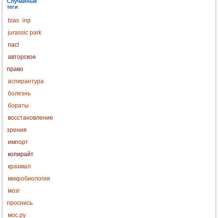
Случайные
теги
bias
inp
jurassic park
nacl
авторское
право
аспирантура
болезнь
бораты
восстановление
зрения
импорт
копирайт
крахмал
микробиология
мозг
проснись
мос.ру