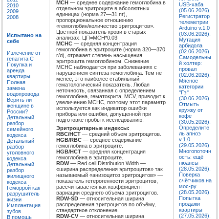
MCH
— среднее содержание гемоглобина в
USB-хаба
2010
отдельном эритроците в абсолютных
(05.06.2026).
2009
единицах (норма 27—31 пг),
Регистратор
2008
пропорциональное отношению
телеметрии
«гемоглобин/количество эритроцитов».
Arduino v.1.0
Цветной показатель крови в старых
(03.06.2026).
Испытано на
анализах. ЦП=MCH*0.03
Мутация
себе
MCHC
— средняя концентрация
арбидола
гемоглобина в эритроците (норма 320—370
(02.06.2026).
Излечение от
г/л), отражает степень насыщения
Самодельны
гепатита C
эритроцита гемоглобином. Снижение
й холтер:
Покупка и
MCHC наблюдается при заболеваниях с
провал
аренда
нарушением синтеза гемоглобина. Тем не
(02.06.2026).
квартиры
менее, это наиболее стабильный
Мясное
Полная
гематологический показатель. Любая
категории
замена
неточность, связанная с определением
"Гэ"
водопровода
гемоглобина, гематокрита, MCV, приводит к
(30.06.2026).
Верить ли
увеличению MCHC, поэтому этот параметр
Отмыть
женщине в
используется как индикатор ошибки
кружку от
России?
прибора или ошибки, допущенной при
кофе
Детальный
подготовке пробы к исследованию.
(30.05.2026).
разбор
Определите
Эритроцитарные индексы:
семейного
ль апноэ
RBC/HCT
— средний объем эритроцитов.
кодекса
v.1.0
HGB/RBC
— среднее содержание
Детальный
(29.05.2026).
гемоглобина в эритроците.
разбор
Многопоточн
HGB/HCT
— средняя концентрация
уголовного
ость: ещё
гемоглобина в эритроците.
кодекса
нюансы
RDW
— Red cell Distribution Width —
Детальный
(28.05.2026).
«ширина распределения эритроцитов» так
разбор
Поверка
называемый «анизоцитоз эритроцитов» —
жилищного
счётчиков на
показатель гетерогенности эритроцитов,
кодекса
мос-ру
рассчитывается как коэффициент
Геморрой как
(28.05.2026).
вариации среднего объема эритроцитов.
разрушитель
Попытка
RDW-SD
— относительная ширина
жизни
продажи
распределения эритроцитов по объёму,
Имплантация
квартиры
стандартное отклонение.
зубов
(27.05.2026).
RDW-CV
— относительная ширина
В помощь