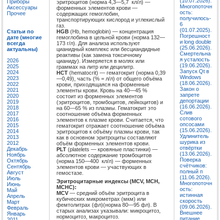
(10.07.2026).
Приборы
эритроцитов (норма 4,3—5,7 кл/л) —
Многопоточн
Аксессуары
форменных элементов крови —
ость:
Прочее
содержащих гемоглобин,
получилось-
транспортирующих кислород и углекислый
6
газ.
(01.07.2025).
HGB
(Hb, hemoglobin) — концентрация
Статьи по
Погрешност
гемоглобина в цельной крови (норма 132—
дате (многие
и long double
173 г/л). Для анализа используют
всегда
(25.06.2026).
цианидный комплекс или бесциандидные
актуальны)
Смертельна
реактивы (как замена токсичному
я усталость
2026
цианиду). Измеряется в молях или
(19.06.2026).
2025
граммах на литр или децилитр.
Запуск Qt в
2024
HCT
(hematocrit) — гематокрит (норма 0,39
Windows
2023
—0,49), часть (% = л/л) от общего объёма
(18.06.2026).
2022
крови, приходящаяся на форменные
Закон о
2021
элементы крови. Кровь на 40—45 %
запрете
2020
состоит из форменных элементов
депортации
2019
(эритроцитов, тромбоцитов, лейкоцитов) и
(16.06.2026).
2018
на 60—65 % из плазмы. Гематокрит это
Слив
2017
соотношение объёма форменных
сотового
2016
элементов к плазме крови. Считается, что
опсосами
2015
гематокрит отражает соотношение объёма
(15.06.2026).
2014
эритроцитов к объёму плазмы крови, так
Удлинитель
2013
как в основном эритроциты составляют
шурика из
2012
объём форменных элементов крови.
отвёртки
Декабрь
PLT
(platelets — кровяные пластинки) —
(13.06.2026).
Ноябрь
абсолютное содержание тромбоцитов
Поверка
Октябрь
(норма 150—400 кл/л) — форменных
счётчиков:
Сентябрь
элементов крови — участвующих в
полный п
Август
гемостазе.
(11.06.2026).
Июль
Эритроцитарные индексы (MCV, MCH,
Многопоточн
Июнь
MCHC):
ость:
Май
MCV
— средний объём эритроцита в
истинная
Апрель
кубических микрометрах (мкм) или
скорость
Март
фемтолитрах (фл)(норма 80—95 фл). В
(09.06.2026).
Февраль
старых анализах указывали: микроцитоз,
Внешнее
Январь
нормоцитоз, макроцитоз.
питание
2011