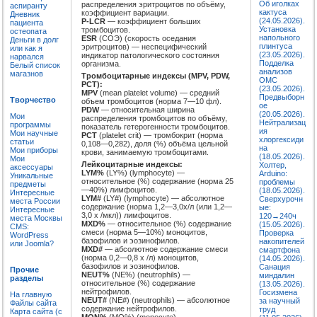
Об иголках
распределения эритроцитов по объёму,
аспиранту
кактуса
коэффициент вариации.
Дневник
(24.05.2026).
P-LCR
— коэффициент больших
пациента
Установка
тромбоцитов.
остеопата
напольного
ESR
(СОЭ) (скорость оседания
Деньги в долг
плинтуса
эритроцитов) — неспецифический
или как я
(23.05.2026).
индикатор патологического состояния
нарвался
Подделка
организма.
Белый список
анализов
магазнов
Тромбоцитарные индексы (MPV, PDW,
ОМС
PCT):
(23.05.2026).
MPV
(mean platelet volume) — средний
Предвыборн
Творчество
объем тромбоцитов (норма 7—10 фл).
ое
PDW
— относительная ширина
(20.05.2026).
Мои
распределения тромбоцитов по объёму,
Нейтрализац
программы
показатель гетерогенности тромбоцитов.
ия
Мои научные
PCT
(platelet crit) — тромбокрит (норма
хлоргексиди
статьи
0,108—0,282), доля (%) объёма цельной
на
Мои приборы
крови, занимаемую тромбоцитами.
(18.05.2026).
Мои
Лейкоцитарные индексы:
Холтер,
аксессуары
LYM%
(LY%) (lymphocyte) —
Arduino:
Уникальные
относительное (%) содержание (норма 25
проблемы
предметы
—40%) лимфоцитов.
(18.05.2026).
Интересные
LYM#
(LY#) (lymphocyte) — абсолютное
Сверхурочн
места России
содержание (норма 1,2—3,0х/л (или 1,2—
ые:
Интересные
3,0 х /мкл)) лимфоцитов.
120→240ч
места Москвы
MXD%
— относительное (%) содержание
(15.05.2026).
CMS:
смеси (норма 5—10%) моноцитов,
Проверка
WordPress
базофилов и эозинофилов.
накопителей
или Joomla?
MXD#
— абсолютное содержание смеси
смартфона
(норма 0,2—0,8 x /л) моноцитов,
(14.05.2026).
базофилов и эозинофилов.
Санация
Прочие
NEUT%
(NE%) (neutrophils) —
миндалин
разделы
относительное (%) содержание
(13.05.2026).
нейтрофилов.
Госизмена
На главную
NEUT#
(NE#) (neutrophils) — абсолютное
за научный
Файлы сайта
содержание нейтрофилов.
труд
Карта сайта (с