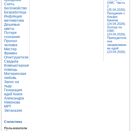
ОМС. Часть
Снять
2
беспокойство
(25.04.2026).
Безработица
Прощание с
Инфляция:
Альфа-
математика
Банком
(24.04.2026).
Дешевые
Холтер по
цветы
ОМС
Потеря
(24.04.2026).
сознания
Принудитель
Пропал
ное
человек
закармливан
ие едой
Мистер
(23.04.2026).
Фримен
Огнетушители
Свадьба
Компьютерная
помощь
Материнская
любовь
Занос на
льду
Генерация
идей
Книги
Александра
Никонова
МРТ
Эвтаназия
Статистика
Пользователи