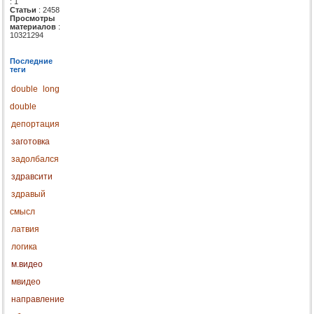
: 1
Статьи
: 2458
Просмотры
материалов
:
10321294
Последние
теги
double
long
double
депортация
заготовка
задолбался
здравсити
здравый
смысл
латвия
логика
м.видео
мвидео
направление