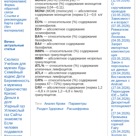
MON%
(MO%) (monocyte) —
(11.05.2026).
материалами)
относительное (%) содержание моноцитов
О
Форма
(норма 0,04—0,11).
скручивании
обратной
MON#
(MO#) (monocyte) — абсолютное
проводов
связи
содержание моноцитов (норма 0,1—0,6 кл/
(10.05.2026).
Ссылки и
л).
Зависимост
рекомендации
EO%
— относительное (%) содержание
и и возраст
Карта сайта
эозинофилов.
(07.05.2026).
(без
EO#
— абсолютное содержание
Ревматизм:
материалов)
эозинофилов.
центр
BA%
— относительное (%) содержание
Логинова
базофилов.
(04.05.2026).
Вечно
BA#
— абсолютное содержание
Запрет
актуальные
базофилов.
импортных
статьи
IMM%
— относительное (%) содержание
комплектую
незрелых гранулоцитов.
щих
IMM#
— абсолютное содержание незрелых
(03.05.2026).
Сколиоз
гранулоцитов.
Закон о
Учебник для
ATL%
— относительное (%) содержание
персональн
мужчин
Яды
атипичных лимфоцитов.
ых данных
Семейный
ATL#
— абсолютное содержание
(29.04.2026).
кодекс
Дети
атипичных лимфоцитов.
Востановлен
GR%
— относительное (%) содержание
Беременность
ие данных с
(норма 47—72%) гранулоцитов.
Android
и мужчина
GR#
— абсолютное содержание (норма 1,2
(27.04.2026).
Одиночество
—6,8 х /л (или 1,2—6,8 х /мкл))
Переходник
Кризис
гранулоцитов.
IDE↔SATA
Деньги в
(27.04.2026).
долг
Дискретный
Теги:
Анализ Крови
Параметры
Угарный газ
потенциомет
Раздел Здоровье
Расшифровка
р
Углекислый
(27.04.2026).
газ
Сайты
Промывка
знакомств
клавиатуры
Если
горячей
человек
Fairy
подавился
(25.04.2026).
Холтер по
Крещение