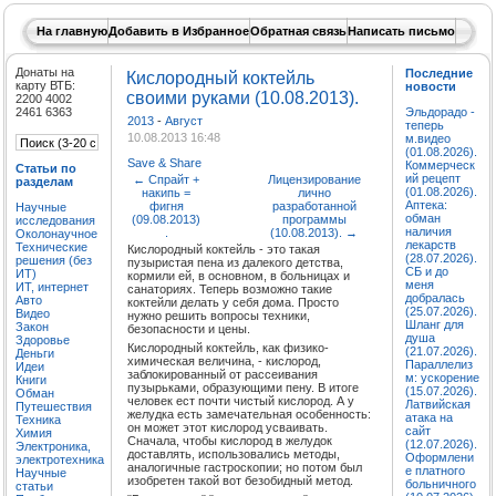
На главную
Добавить в Избранное
Обратная связь
Написать письмо
Донаты на
Последние
Кислородный коктейль
карту ВТБ:
новости
своими руками (10.08.2013).
2200 4002
2461 6363
Эльдорадо -
2013
-
Август
теперь
10.08.2013 16:48
м.видео
(01.08.2026).
Save & Share
Коммерческ
Статьи по
ий рецепт
←
Спрайт +
Лицензирование
разделам
(01.08.2026).
накипь =
лично
Аптека:
фигня
разработанной
Научные
обман
(09.08.2013)
программы
исследования
наличия
.
(10.08.2013).
→
Околонаучное
лекарств
Технические
Кислородный коктейль - это такая
(28.07.2026).
решения (без
пузыристая пена из далекого детства,
СБ и до
ИТ)
кормили ей, в основном, в больницах и
меня
ИТ, интернет
санаториях. Теперь возможно такие
добралась
Авто
коктейли делать у себя дома. Просто
(25.07.2026).
Видео
нужно решить вопросы техники,
Шланг для
Закон
безопасности и цены.
душа
Здоровье
Кислородный коктейль, как физико-
(21.07.2026).
Деньги
химическая величина, - кислород,
Параллелиз
Идеи
заблокированный от рассеивания
м: ускорение
Книги
пузырьками, образующими пену. В итоге
(15.07.2026).
Обман
человек ест почти чистый кислород. А у
Латвийская
Путешествия
желудка есть замечательная особенность:
атака на
Техника
он может этот кислород усваивать.
сайт
Химия
Сначала, чтобы кислород в желудок
(12.07.2026).
Электроника,
доставлять, использовались методы,
Оформлени
электротехника
аналогичные гастроскопии; но потом был
е платного
Научные
изобретен такой вот безобидный метод.
больничного
статьи