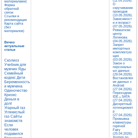
(11.05.2026).
материалами)
О
Форма
скручивании
обратной
проводов
связи
(10.05.2026).
Ссылки и
Зависимост
рекомендации
и и возраст
Карта сайта
(07.05.2026).
(без
Ревматизм:
материалов)
центр
Логинова
(04.05.2026).
Вечно
Запрет
актуальные
импортных
статьи
комплектую
щих
(03.05.2026).
Сколиоз
Закон о
Учебник для
персональн
мужчин
Яды
ых данных
Семейный
(29.04.2026).
кодекс
Дети
Востановлен
Беременность
ие данных с
Android
и мужчина
(27.04.2026).
Одиночество
Переходник
Кризис
IDE↔SATA
Деньги в
(27.04.2026).
долг
Дискретный
Угарный газ
потенциомет
р
Углекислый
(27.04.2026).
газ
Сайты
Промывка
знакомств
клавиатуры
Если
горячей
человек
Fairy
подавился
(25.04.2026).
Холтер по
Крещение