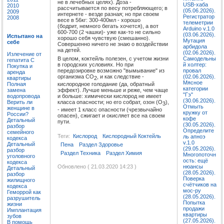
не в лечебных целях). Доза -
USB-хаба
2010
рассчитывается по весу потребляющего; в
(05.06.2026).
2009
интернете - везде разная; но при своем
Регистратор
2008
весе в 56кг: 300-400мл - хорошо
телеметрии
(бодрит, немного бегать хочется), а вот
Arduino v.1.0
600-700 (2 чашки)- уже как-то не сильно
(03.06.2026).
Испытано на
хорошо себя чувствую (смешанно).
Мутация
себе
Совершенно ничего не знаю о воздействии
арбидола
на детей.
(02.06.2026).
Излечение от
В целом, коктейль полезен, с учетом жизни
Самодельны
гепатита C
в городских условиях. Но при
й холтер:
Покупка и
передозировке возможно "вымывание" из
провал
аренда
организма CO
, и как следствие -
(02.06.2026).
квартиры
2
Мясное
Полная
кислородное голодание (да, обратный
категории
замена
эффект). Лучше меньше и реже, чем чаще
"Гэ"
водопровода
и больше: химически кислород не имеет
(30.06.2026).
Верить ли
класса опасности; но его собрат, озон (O
),
3
Отмыть
женщине в
- имеет 1 класс опасности (чрезвычайно
кружку от
России?
опасен), сжигает и окисляет все на своем
кофе
Детальный
пути.
(30.05.2026).
разбор
Определите
семейного
Теги:
Кислород
Кислородный Коктейль
ль апноэ
кодекса
v.1.0
Детальный
Пена
Раздел Здоровье
(29.05.2026).
разбор
Раздел Техника
Раздел Химия
Многопоточн
уголовного
ость: ещё
кодекса
Обновлено ( 21.03.2020 14:23 )
нюансы
Детальный
(28.05.2026).
разбор
Поверка
жилищного
счётчиков на
кодекса
мос-ру
Геморрой как
(28.05.2026).
разрушитель
Попытка
жизни
продажи
Имплантация
квартиры
зубов
(27.05.2026).
В помощь