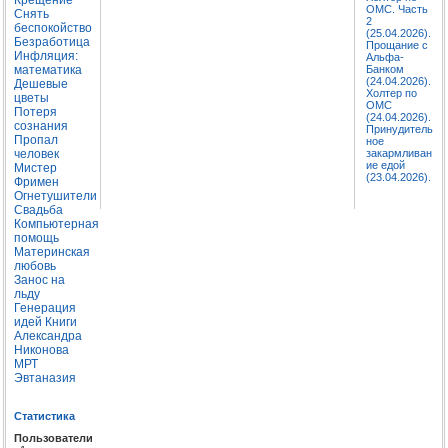
ОМС. Часть
Снять
2
беспокойство
(25.04.2026).
Безработица
Прощание с
Инфляция:
Альфа-
математика
Банком
(24.04.2026).
Дешевые
Холтер по
цветы
ОМС
Потеря
(24.04.2026).
сознания
Принудитель
Пропал
ное
человек
закармливан
ие едой
Мистер
(23.04.2026).
Фримен
Огнетушители
Свадьба
Компьютерная
помощь
Материнская
любовь
Занос на
льду
Генерация
идей
Книги
Александра
Никонова
МРТ
Эвтаназия
Статистика
Пользователи