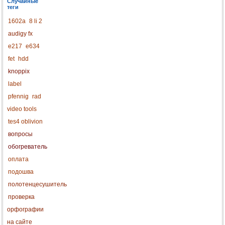
Случайные
теги
1602a
8 li 2
audigy fx
e217
e634
fet
hdd
knoppix
label
pfennig
rad
video tools
tes4 oblivion
вопросы
обогреватель
оплата
подошва
полотенцесушитель
проверка
орфографии
на сайте