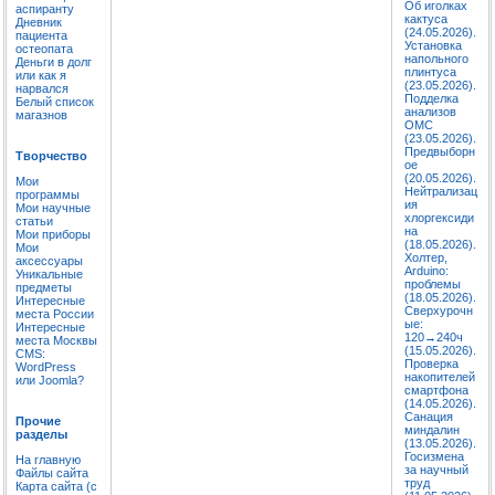
Об иголках
аспиранту
кактуса
Дневник
(24.05.2026).
пациента
Установка
остеопата
напольного
Деньги в долг
плинтуса
или как я
(23.05.2026).
нарвался
Подделка
Белый список
анализов
магазнов
ОМС
(23.05.2026).
Предвыборн
Творчество
ое
(20.05.2026).
Мои
Нейтрализац
программы
ия
Мои научные
хлоргексиди
статьи
на
Мои приборы
(18.05.2026).
Мои
Холтер,
аксессуары
Arduino:
Уникальные
проблемы
предметы
(18.05.2026).
Интересные
Сверхурочн
места России
ые:
Интересные
120→240ч
места Москвы
(15.05.2026).
CMS:
Проверка
WordPress
накопителей
или Joomla?
смартфона
(14.05.2026).
Санация
Прочие
миндалин
разделы
(13.05.2026).
Госизмена
На главную
за научный
Файлы сайта
труд
Карта сайта (с