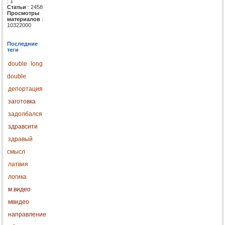
: 1
Статьи
: 2458
Просмотры
материалов
:
10322000
Последние
теги
double
long
double
депортация
заготовка
задолбался
здравсити
здравый
смысл
латвия
логика
м.видео
мвидео
направление