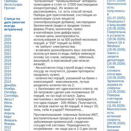
(10.07.2026).
"Больничные" "промышленные" аппараты
Приборы
Многопоточн
громоздкие и стоят от 17000 (кислородные
Аксессуары
ость:
концентраторы). Их можно не
Прочее
получилось-
рассматривать, т.к. есть способ лучше.
6
Наборы для приготовления, состоящие из
(01.07.2025).
композиции сухих веществ
Статьи по
Погрешност
(пенообразующая добавка), кислородных
дате (многие
и long double
баллончиков (видел в продаже только
всегда
(25.06.2026).
фирмы Prana; монополия, прям)
актуальны)
Смертельна
и коктейлера (или диффузора):
я усталость
- низкая цена, многоразовость
2026
(19.06.2026).
использования (и за 600 рублей несколько
2025
Запуск Qt в
порций, и "200" порций за 4000);
2024
Windows
- не требует электричества;
2023
(18.06.2026).
- возможно разнообразить вкус коктейля,
2022
Закон о
используя вместо воды любую невязкую
2021
запрете
основу (из соков, например, - яблочный,
2020
депортации
вишневый; а персиковый уже нельзя:
2019
(16.06.2026).
вязкий);
2018
Слив
- бесконтактно (под струей воды) отмыть
2017
сотового
посуду не получится, руками протирать/
2016
опсосами
продувать нужно;
2015
(15.06.2026).
- количество порций, указанной на банке с
2014
Удлинитель
композицией - максимальное, лучше
2013
шурика из
разделить количество на 2;
Декабрь
отвёртки
- с баллонами нет однозначного ответа: на
Ноябрь
(13.06.2026).
16-литровом сделал уже положенные 20
Октябрь
Поверка
порций, но газ ещё остался. Здесь
Сентябрь
счётчиков:
нестыковка с математикой: утверждается,
Август
полный п
что одна порция - 200-400мл. Получается,
Июль
(11.06.2026).
16 литров хватит на 40 порций. А пишут 20,
Июнь
Многопоточн
типа, себе в ущерб? Непонятно...
Май
ость:
Апрель
Противопоказания: язвенные болезни ЖКТ,
истинная
Март
воспалительные процессы в организме,
скорость
Февраль
заболевания кровеносной, сердечно-
(09.06.2026).
Январь
сосудистой системы. Периодичность
Внешнее
2012
потребления - не чаще раз в 2-3 дня (если
питание
2011