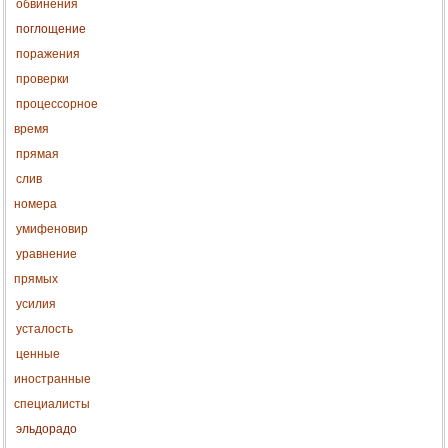
обвинения
поглощение
поражения
проверки
процессорное
время
прямая
слив
номера
умифеновир
уравнение
прямых
усилия
усталость
ценные
иностранные
специалисты
эльдорадо