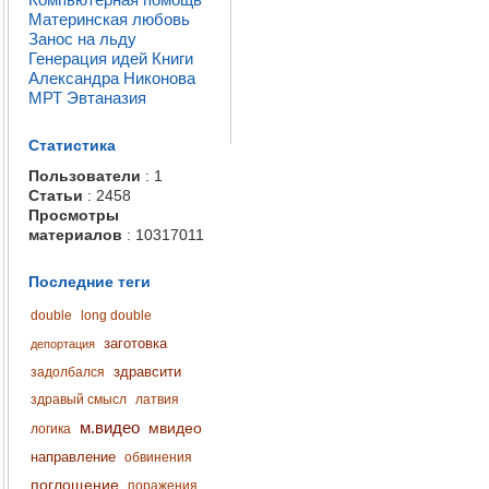
Материнская любовь
Занос на льду
Генерация идей
Книги
Александра Никонова
МРТ
Эвтаназия
Статистика
Пользователи
: 1
Статьи
: 2458
Просмотры
материалов
: 10317011
Последние теги
double
long double
заготовка
депортация
здравсити
задолбался
здравый смысл
латвия
м.видео
мвидео
логика
направление
обвинения
поглощение
поражения