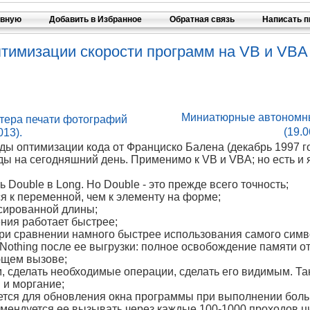
авную
Добавить в Избранное
Обратная связь
Написать 
имизации скорости программ на VB и VBA (
Миниатюрные автономны
ера печати фотографий
(19.0
013).
ы оптимизации кода от Франциско Балена (декабрь 1997 го
 на сегодняшний день. Применимо к VB и VBA; но есть и я
ь Double в Long. Но Double - это прежде всего точность;
я к переменной, чем к элементу на форме;
ксированной длины;
ения работает быстрее;
при сравнении намного быстрее использования самого симв
 Nothing после ее выгрузки: полное освобождение памяти о
ющем вызове;
, сделать необходимые операции, сделать его видимым. Та
и моргание;
уется для обновления окна программы при выполнении боль
омендуется ее вызывать через каждые 100-1000 проходов цик