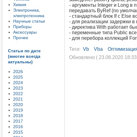
Химия
- аргументы Integer и Long 
Электроника,
передавать ByRef (по умолча
электротехника
- стандартный блок If с Else вс
Научные статьи
- для реализации задержки в
Приборы
- директива With работает бы
Аксессуары
- переменные типа Public все
Прочее
- для перебора коллекций For
Теги:
Vb
Vba
Оптимизаци
Статьи по дате
(многие всегда
Обновлено ( 23.06.2020 18:33
актуальны)
2026
2025
2024
2023
2022
2021
2020
2019
2018
2017
2016
2015