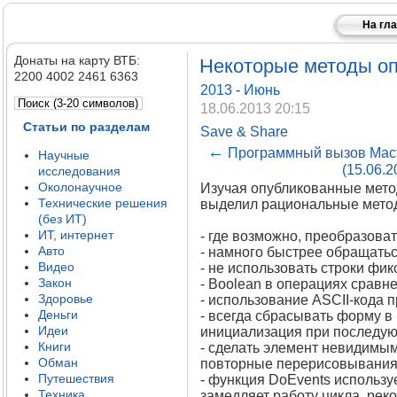
На гл
Донаты на карту ВТБ:
Некоторые методы опт
2200 4002 2461 6363
2013
-
Июнь
18.06.2013 20:15
Статьи по разделам
Save & Share
←
Программный вызов Маст
Научные
(15.06.2
исследования
Околонаучное
Изучая опубликованные метод
Технические решения
выделил рациональные методы
(без ИТ)
ИТ, интернет
- где возможно, преобразоват
Авто
- намного быстрее обращатьс
Видео
- не использовать строки фи
Закон
- Boolean в операциях сравн
Здоровье
- использование ASCII-кода 
Деньги
- всегда сбрасывать форму в
Идеи
инициализация при последу
Книги
- сделать элемент невидимым
Обман
повторные перерисовывания 
Путешествия
- функция DoEvents использ
Техника
замедляет работу цикла, рек