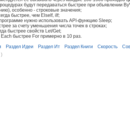
в процедурах будут передаваться быстрее при объявлении By
нию), особенно - строковые значения;
егда быстрее, чем ElseIf, iIf;
 программе нужно использовать API-функцию Sleep;
стрее за счету уменьшения числа точек в строках;
гда быстрее свойств Let/Get;
 Each быстрее For примерно в 10 раз.
я
Раздел Идеи
Раздел Ит
Раздел Книги
Скорость
Со
 )