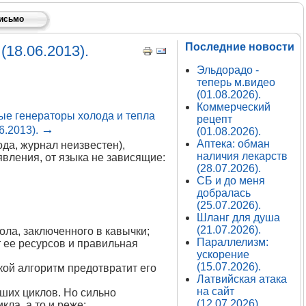
письмо
Последние новости
18.06.2013).
Эльдорадо -
теперь м.видео
(01.08.2026).
Коммерческий
е генераторы холода и тепла
рецепт
→
6.2013).
(01.08.2026).
Аптека: обман
да, журнал неизвестен),
наличия лекарств
вления, от языка не зависящие:
(28.07.2026).
СБ и до меня
добралась
(25.07.2026).
Шланг для душа
(21.07.2026).
ола, заключенного в кавычки;
Параллелизм:
т ее ресурсов и правильная
ускорение
(15.07.2026).
кой алгоритм предотвратит его
Латвийская атака
на сайт
ших циклов. Но сильно
(12.07.2026).
ла, а то и реже;