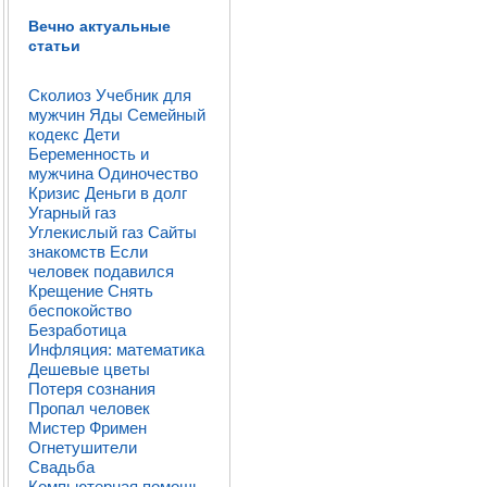
Вечно актуальные
статьи
Сколиоз
Учебник для
мужчин
Яды
Семейный
кодекс
Дети
Беременность и
мужчина
Одиночество
Кризис
Деньги в долг
Угарный газ
Углекислый газ
Сайты
знакомств
Если
человек подавился
Крещение
Снять
беспокойство
Безработица
Инфляция: математика
Дешевые цветы
Потеря сознания
Пропал человек
Мистер Фримен
Огнетушители
Свадьба
Компьютерная помощь