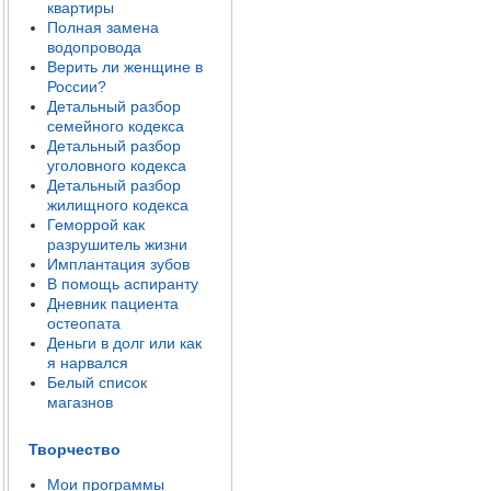
квартиры
Полная замена
водопровода
Верить ли женщине в
России?
Детальный разбор
семейного кодекса
Детальный разбор
уголовного кодекса
Детальный разбор
жилищного кодекса
Геморрой как
разрушитель жизни
Имплантация зубов
В помощь аспиранту
Дневник пациента
остеопата
Деньги в долг или как
я нарвался
Белый список
магазнов
Творчество
Мои программы