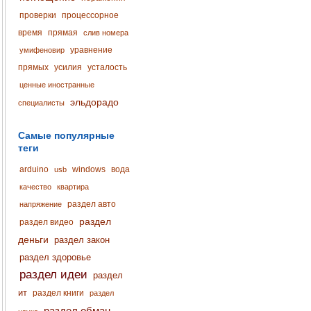
проверки
процессорное
время
прямая
слив номера
уравнение
умифеновир
прямых
усилия
усталость
ценные иностранные
эльдорадо
специалисты
Самые популярные
теги
arduino
windows
вода
usb
качество
квартира
раздел авто
напряжение
раздел
раздел видео
деньги
раздел закон
раздел здоровье
раздел идеи
раздел
ит
раздел книги
раздел
раздел обман