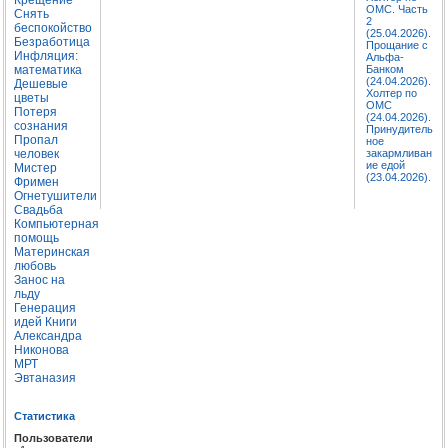
ОМС. Часть
Снять
2
беспокойство
(25.04.2026).
Безработица
Прощание с
Инфляция:
Альфа-
математика
Банком
(24.04.2026).
Дешевые
Холтер по
цветы
ОМС
Потеря
(24.04.2026).
сознания
Принудитель
Пропал
ное
человек
закармливан
ие едой
Мистер
(23.04.2026).
Фримен
Огнетушители
Свадьба
Компьютерная
помощь
Материнская
любовь
Занос на
льду
Генерация
идей
Книги
Александра
Никонова
МРТ
Эвтаназия
Статистика
Пользователи