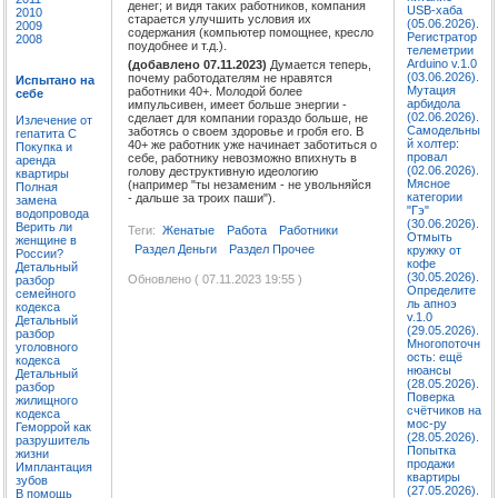
денег; и видя таких работников, компания
USB-хаба
2010
старается улучшить условия их
(05.06.2026).
2009
содержания (компьютер помощнее, кресло
Регистратор
2008
поудобнее и т.д.).
телеметрии
Arduino v.1.0
(добавлено 07.11.2023)
Думается теперь,
(03.06.2026).
почему работодателям не нравятся
Испытано на
Мутация
работники 40+. Молодой более
себе
арбидола
импульсивен, имеет больше энергии -
(02.06.2026).
сделает для компании гораздо больше, не
Излечение от
Самодельны
заботясь о своем здоровье и гробя его. В
гепатита C
й холтер:
40+ же работник уже начинает заботиться о
Покупка и
провал
себе, работнику невозможно впихнуть в
аренда
(02.06.2026).
голову деструктивную идеологию
квартиры
Мясное
(например "ты незаменим - не увольняйся
Полная
категории
- дальше за троих паши").
замена
"Гэ"
водопровода
(30.06.2026).
Верить ли
Теги:
Женатые
Работа
Работники
Отмыть
женщине в
Раздел Деньги
Раздел Прочее
кружку от
России?
кофе
Детальный
(30.05.2026).
Обновлено ( 07.11.2023 19:55 )
разбор
Определите
семейного
ль апноэ
кодекса
v.1.0
Детальный
(29.05.2026).
разбор
Многопоточн
уголовного
ость: ещё
кодекса
нюансы
Детальный
(28.05.2026).
разбор
Поверка
жилищного
счётчиков на
кодекса
мос-ру
Геморрой как
(28.05.2026).
разрушитель
Попытка
жизни
продажи
Имплантация
квартиры
зубов
(27.05.2026).
В помощь