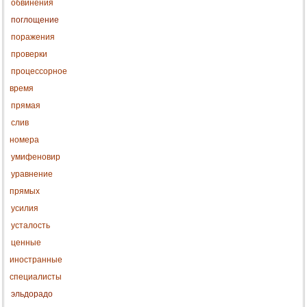
обвинения
поглощение
поражения
проверки
процессорное
время
прямая
слив
номера
умифеновир
уравнение
прямых
усилия
усталость
ценные
иностранные
специалисты
эльдорадо