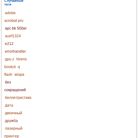
Случайные
теги
adobe
acrobat pro
apc bk 500ei
auirf1324
e212
errorhandler
gpu z
hirens
bootcd
q
flash
wispa
без
сокращений
беллетристика
дата
двоичный
дружба
лазерный
принтер