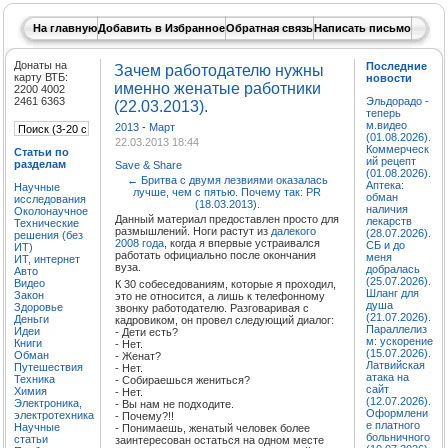
На главную
Добавить в Избранное
Обратная связь
Написать письмо
Донаты на
Последние
Зачем работодателю нужны
карту ВТБ:
новости
именно женатые работники
2200 4002
2461 6363
Эльдорадо -
(22.03.2013).
теперь
м.видео
2013
-
Март
(01.08.2026).
22.03.2013 18:44
Коммерческ
Статьи по
ий рецепт
разделам
Save & Share
(01.08.2026).
←
Бритва с двумя лезвиями оказалась
Аптека:
Научные
лучше, чем с пятью. Почему так: PR
обман
исследования
(18.03.2013).
наличия
Околонаучное
Данный материал предоставлен просто для
лекарств
Технические
размышлений. Ноги растут из
далекого
(28.07.2026).
решения (без
2008 года
, когда я впервые устраивался
СБ и до
ИТ)
работать официально после окончания
меня
ИТ, интернет
вуза.
добралась
Авто
(25.07.2026).
Видео
К 30 собеседованиям, которые я проходил,
Шланг для
Закон
это не относится, а лишь к телефонному
душа
Здоровье
звонку работодателю. Разговаривая с
(21.07.2026).
Деньги
кадровиком, он провел следующий диалог:
Параллелиз
Идеи
- Дети есть?
м: ускорение
Книги
- Нет.
(15.07.2026).
Обман
- Женат?
Латвийская
Путешествия
- Нет.
атака на
Техника
- Собираешься жениться?
сайт
Химия
- Нет.
(12.07.2026).
Электроника,
- Вы нам не подходите.
Оформлени
электротехника
- Почему?!!
е платного
Научные
- Понимаешь, женатый человек более
больничного
статьи
заинтересован остаться на одном месте