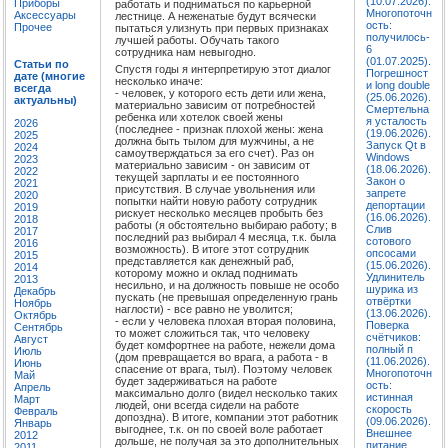
(10.07.2026).
Приборы
работать и подниматься по карьерной
Многопоточн
Аксессуары
лестнице. А неженатые будут всячески
ость:
Прочее
пытаться улизнуть при первых признаках
получилось-
лучшей работы. Обучать такого
6
сотрудника нам невыгодно.
(01.07.2025).
Статьи по
Спустя годы я интерпретирую этот диалог
Погрешност
дате (многие
несколько иначе:
и long double
всегда
- человек, у которого есть дети или жена,
(25.06.2026).
актуальны)
материально зависим от потребностей
Смертельна
ребенка или хотелок своей жены
я усталость
2026
(последнее - признак плохой жены: жена
(19.06.2026).
2025
должна быть тылом для мужчины, а не
Запуск Qt в
2024
самоутверждаться за его счет). Раз он
Windows
2023
материально зависим - он зависим от
(18.06.2026).
2022
текущей зарплаты и ее постоянного
Закон о
2021
присутствия. В случае увольнения или
запрете
2020
попытки найти новую работу сотрудник
депортации
2019
рискует несколько месяцев пробыть без
(16.06.2026).
2018
работы (я обстоятельно выбираю работу; в
Слив
2017
последний раз выбирал 4 месяца, т.к. была
сотового
2016
возможность). В итоге этот сотрудник
опсосами
2015
представляется как денежный раб,
(15.06.2026).
2014
которому можно и оклад поднимать
Удлинитель
2013
несильно, и на должность повыше не особо
шурика из
Декабрь
пускать (не превышая определенную грань
отвёртки
Ноябрь
наглости) - все равно не уволится;
(13.06.2026).
Октябрь
- если у человека плохая вторая половина,
Поверка
Сентябрь
то может сложиться так, что человеку
счётчиков:
Август
будет комфортнее на работе, нежели дома
полный п
Июль
(дом превращается во врага, а работа - в
(11.06.2026).
Июнь
спасение от врага, тыл). Поэтому человек
Многопоточн
Май
будет задерживаться на работе
ость:
Апрель
максимально долго (видел несколько таких
истинная
Март
людей, они всегда сидели на работе
скорость
Февраль
допоздна). В итоге, компании этот работник
(09.06.2026).
Январь
выгоднее, т.к. он по своей воле работает
Внешнее
2012
дольше, не получая за это дополнительных
питание
2011