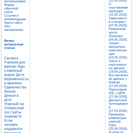
(11.05.2026).
материалами)
О
Форма
скручивании
обратной
проводов
связи
(10.05.2026).
Ссылки и
Зависимост
рекомендации
и и возраст
Карта сайта
(07.05.2026).
(без
Ревматизм:
материалов)
центр
Логинова
(04.05.2026).
Вечно
Запрет
актуальные
импортных
статьи
комплектую
щих
(03.05.2026).
Сколиоз
Закон о
Учебник для
персональн
мужчин
Яды
ых данных
Семейный
(29.04.2026).
кодекс
Дети
Востановлен
Беременность
ие данных с
Android
и мужчина
(27.04.2026).
Одиночество
Переходник
Кризис
IDE↔SATA
Деньги в
(27.04.2026).
долг
Дискретный
Угарный газ
потенциомет
р
Углекислый
(27.04.2026).
газ
Сайты
Промывка
знакомств
клавиатуры
Если
горячей
человек
Fairy
подавился
(25.04.2026).
Холтер по
Крещение