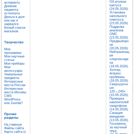
Об иголках
аспиранту
кактуса
Дневник
(24.05.2026).
пациента
Установка
остеопата
напольного
Деньги в долг
плинтуса
или как я
(23.05.2026).
нарвался
Подделка
Белый список
анализов
магазнов
ОМС
(23.05.2026).
Предвыборн
Творчество
ое
(20.05.2026).
Мои
Нейтрализац
программы
ия
Мои научные
хлоргексиди
статьи
на
Мои приборы
(18.05.2026).
Мои
Холтер,
аксессуары
Arduino:
Уникальные
проблемы
предметы
(18.05.2026).
Интересные
Сверхурочн
места России
ые:
Интересные
120→240ч
места Москвы
(15.05.2026).
CMS:
Проверка
WordPress
накопителей
или Joomla?
смартфона
(14.05.2026).
Санация
Прочие
миндалин
разделы
(13.05.2026).
Госизмена
На главную
за научный
Файлы сайта
труд
Карта сайта (с