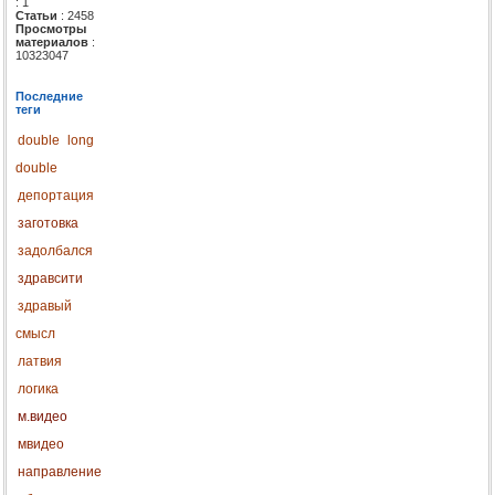
: 1
Статьи
: 2458
Просмотры
материалов
:
10323047
Последние
теги
double
long
double
депортация
заготовка
задолбался
здравсити
здравый
смысл
латвия
логика
м.видео
мвидео
направление