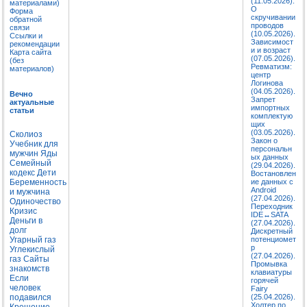
(11.05.2026).
материалами)
О
Форма
скручивании
обратной
проводов
связи
(10.05.2026).
Ссылки и
Зависимост
рекомендации
и и возраст
Карта сайта
(07.05.2026).
(без
Ревматизм:
материалов)
центр
Логинова
(04.05.2026).
Вечно
Запрет
актуальные
импортных
статьи
комплектую
щих
(03.05.2026).
Сколиоз
Закон о
Учебник для
персональн
мужчин
Яды
ых данных
Семейный
(29.04.2026).
кодекс
Дети
Востановлен
Беременность
ие данных с
Android
и мужчина
(27.04.2026).
Одиночество
Переходник
Кризис
IDE↔SATA
Деньги в
(27.04.2026).
долг
Дискретный
Угарный газ
потенциомет
р
Углекислый
(27.04.2026).
газ
Сайты
Промывка
знакомств
клавиатуры
Если
горячей
человек
Fairy
подавился
(25.04.2026).
Холтер по
Крещение