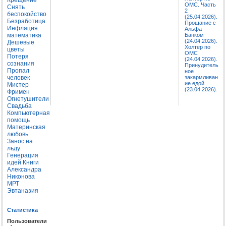
ОМС. Часть
Снять
2
беспокойство
(25.04.2026).
Безработица
Прощание с
Инфляция:
Альфа-
математика
Банком
(24.04.2026).
Дешевые
Холтер по
цветы
ОМС
Потеря
(24.04.2026).
сознания
Принудитель
Пропал
ное
человек
закармливан
ие едой
Мистер
(23.04.2026).
Фримен
Огнетушители
Свадьба
Компьютерная
помощь
Материнская
любовь
Занос на
льду
Генерация
идей
Книги
Александра
Никонова
МРТ
Эвтаназия
Статистика
Пользователи