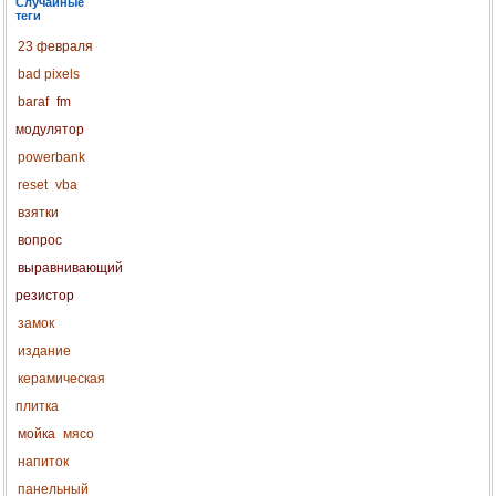
Случайные
теги
23 февраля
bad pixels
baraf
fm
модулятор
powerbank
reset
vba
взятки
вопрос
выравнивающий
резистор
замок
издание
керамическая
плитка
мойка
мясо
напиток
панельный