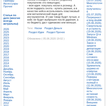
(10.07.2026).
Приборы
покупателю это невыгодно;
Многопоточн
Аксессуары
- моя идея: покупать носки в розницу. А
ость:
Прочее
если подарить охота - купить разные, а в
получилось-
качестве кейса использовать пластиковый
6
или металлический ящик для
(01.07.2025).
Статьи по
инструментов. И сам товар будет лучше, и
Погрешност
дате (многие
кейс не будет выброшен после дарения; а
и long double
всегда
по бюджету даст одинаково или меньше.
(25.06.2026).
актуальны)
Смертельна
Теги:
Носки
Раздел Деньги
я усталость
2026
(19.06.2026).
2025
Раздел Идеи
Раздел Прочее
Запуск Qt в
2024
Windows
2023
Обновлено ( 05.06.2020 19:02 )
(18.06.2026).
2022
Закон о
2021
запрете
2020
депортации
2019
(16.06.2026).
2018
Слив
2017
сотового
2016
опсосами
2015
(15.06.2026).
2014
Удлинитель
2013
шурика из
Декабрь
отвёртки
Ноябрь
(13.06.2026).
Октябрь
Поверка
Сентябрь
счётчиков:
Август
полный п
Июль
(11.06.2026).
Июнь
Многопоточн
Май
ость:
Апрель
истинная
Март
скорость
Февраль
(09.06.2026).
Январь
Внешнее
2012
питание
2011