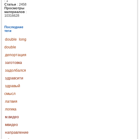
: 1
Статьи
: 2458
Просмотры
материалов
:
10316628
Последние
теги
double
long
double
депортация
заготовка
задолбался
здравсити
здравый
смысл
латвия
логика
м.видео
мвидео
направление