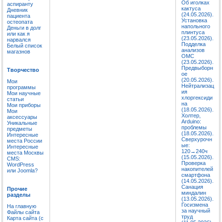
Об иголках
аспиранту
кактуса
Дневник
(24.05.2026).
пациента
Установка
остеопата
напольного
Деньги в долг
плинтуса
или как я
(23.05.2026).
нарвался
Подделка
Белый список
анализов
магазнов
ОМС
(23.05.2026).
Предвыборн
Творчество
ое
(20.05.2026).
Мои
Нейтрализац
программы
ия
Мои научные
хлоргексиди
статьи
на
Мои приборы
(18.05.2026).
Мои
Холтер,
аксессуары
Arduino:
Уникальные
проблемы
предметы
(18.05.2026).
Интересные
Сверхурочн
места России
ые:
Интересные
120→240ч
места Москвы
(15.05.2026).
CMS:
Проверка
WordPress
накопителей
или Joomla?
смартфона
(14.05.2026).
Санация
Прочие
миндалин
разделы
(13.05.2026).
Госизмена
На главную
за научный
Файлы сайта
труд
Карта сайта (с