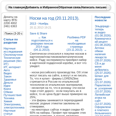
На главную
Добавить в Избранное
Обратная связь
Написать письмо
Донаты на
Последние
Носки на год (20.11.2013).
карту ВТБ:
новости
2200 4002
2013
-
Ноябрь
2461 6363
Эльдорадо -
20.11.2013 19:21
теперь
м.видео
Save & Share
(01.08.2026).
←
Как
Разбивка PDF
Коммерческ
Статьи по
подготовиться к
на
ий рецепт
разделам
реформе пенсии
необходимые
(01.08.2026).
2014 года
страницы
Аптека:
Научные
(04.11.2013).
(23.11.2013).
→
обман
исследования
Скептически относился к покупке носков в
наличия
Околонаучное
картонном/пластиковом/металлическом
лекарств
Технические
кейсе. Ради эксперимента приобрел набор
(28.07.2026).
решения (без
в картонной подарочной коробке, и вот что
СБ и до
ИТ)
увидел:
меня
ИТ, интернет
добралась
Авто
- носки российского производства. Об этом
(25.07.2026).
Видео
могут писать на сайте, а могут и не писать.
Шланг для
Закон
То, что я купил - фирмы LORENZline:
душа
Здоровье
стряпается в России по итальянской
(21.07.2026).
Деньги
технологии из итальянских материалов;
Параллелиз
Идеи
- несмотря на то, что в розницу эти носки
м: ускорение
Книги
тоже стоят дорого - если покупать их в
(15.07.2026).
Обман
кейсе, то их цена будет выше примерно на
Латвийская
Путешествия
25%;
атака на
Техника
- эти фирмы занимаются перепродажей
сайт
Химия
носков: родные этикетки заклеены их
(12.07.2026).
Электроника,
стикерами;
Оформлени
электротехника
- на некоторых сайтах я видел скидки 40-
е платного
Научные
60% на наборы. Профит при продаже этих
больничного
статьи
носков очевиден, а значит, рядовому