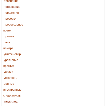
обвинения
поглощение
поражения
проверки
процессорное
время
прямая
слив
номера
умифеновир
уравнение
прямых
усилия
усталость
ценные
иностранные
специалисты
эльдорадо