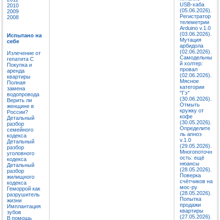
USB-хаба
2010
(05.06.2026).
2009
Регистратор
2008
телеметрии
Arduino v.1.0
(03.06.2026).
Испытано на
Мутация
себе
арбидола
(02.06.2026).
Излечение от
Самодельны
гепатита C
й холтер:
Покупка и
провал
аренда
(02.06.2026).
квартиры
Мясное
Полная
категории
замена
"Гэ"
водопровода
(30.06.2026).
Верить ли
Отмыть
женщине в
кружку от
России?
кофе
Детальный
(30.05.2026).
разбор
Определите
семейного
ль апноэ
кодекса
v.1.0
Детальный
(29.05.2026).
разбор
Многопоточн
уголовного
ость: ещё
кодекса
нюансы
Детальный
(28.05.2026).
разбор
Поверка
жилищного
счётчиков на
кодекса
мос-ру
Геморрой как
(28.05.2026).
разрушитель
Попытка
жизни
продажи
Имплантация
квартиры
зубов
(27.05.2026).
В помощь