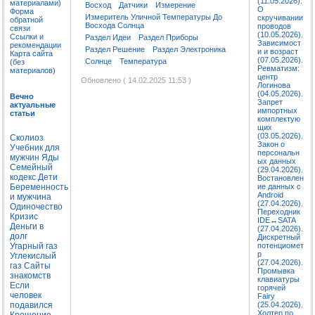
(11.05.2026).
материалами)
Восход
Датчики
Измерение
О
Форма
Измеритель Уличной Температуры До
скручивании
обратной
Восхода Солнца
проводов
связи
(10.05.2026).
Ссылки и
Раздел Идеи
Раздел Приборы
Зависимост
рекомендации
Раздел Решение
Раздел Электроника
и и возраст
Карта сайта
(07.05.2026).
Солнце
Температура
(без
Ревматизм:
материалов)
центр
Обновлено ( 14.02.2025 11:53 )
Логинова
(04.05.2026).
Вечно
Запрет
актуальные
импортных
статьи
комплектую
щих
(03.05.2026).
Сколиоз
Закон о
Учебник для
персональн
мужчин
Яды
ых данных
Семейный
(29.04.2026).
кодекс
Дети
Востановлен
Беременность
ие данных с
Android
и мужчина
(27.04.2026).
Одиночество
Переходник
Кризис
IDE↔SATA
Деньги в
(27.04.2026).
долг
Дискретный
Угарный газ
потенциомет
р
Углекислый
(27.04.2026).
газ
Сайты
Промывка
знакомств
клавиатуры
Если
горячей
человек
Fairy
подавился
(25.04.2026).
Холтер по
Крещение