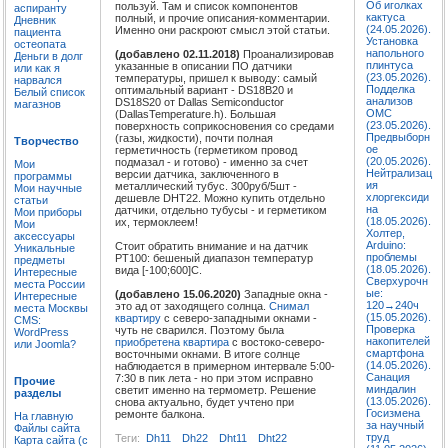
Об иголках
пользуй. Там и список компонентов
аспиранту
кактуса
полный, и прочие описания-комментарии.
Дневник
(24.05.2026).
Именно они раскроют смысл этой статьи.
пациента
Установка
остеопата
напольного
(добавлено 02.11.2018)
Проанализировав
Деньги в долг
плинтуса
указанные в описании ПО датчики
или как я
(23.05.2026).
температуры, пришел к выводу: самый
нарвался
Подделка
оптимальный вариант - DS18B20 и
Белый список
анализов
DS18S20 от Dallas Semiconductor
магазнов
ОМС
(DallasTemperature.h). Большая
(23.05.2026).
поверхность соприкосновения со средами
Предвыборн
(газы, жидкости), почти полная
Творчество
ое
герметичность (герметиком провод
(20.05.2026).
подмазал - и готово) - именно за счет
Мои
Нейтрализац
версии датчика, заключенного в
программы
ия
металлический тубус. 300руб/5шт -
Мои научные
хлоргексиди
дешевле DHT22. Можно купить отдельно
статьи
на
датчики, отдельно тубусы - и герметиком
Мои приборы
(18.05.2026).
их, термоклеем!
Мои
Холтер,
аксессуары
Arduino:
Стоит обратить внимание и на датчик
Уникальные
проблемы
PT100: бешеный диапазон температур
предметы
(18.05.2026).
вида [-100;600]C.
Интересные
Сверхурочн
места России
ые:
(добавлено 15.06.2020)
Западные окна -
Интересные
120→240ч
это ад от заходящего солнца.
Снимал
места Москвы
(15.05.2026).
квартиру
с северо-западными окнами -
CMS:
Проверка
чуть не сварился. Поэтому была
WordPress
накопителей
приобретена квартира
с востоко-северо-
или Joomla?
смартфона
восточными окнами. В итоге солнце
(14.05.2026).
наблюдается в примерном интервале 5:00-
Санация
7:30 в пик лета - но при этом исправно
Прочие
миндалин
светит именно на термометр. Решение
разделы
(13.05.2026).
снова актуально, будет учтено при
Госизмена
ремонте балкона.
На главную
за научный
Файлы сайта
труд
Теги:
Dh11
Dh22
Dht11
Dht22
Карта сайта (с