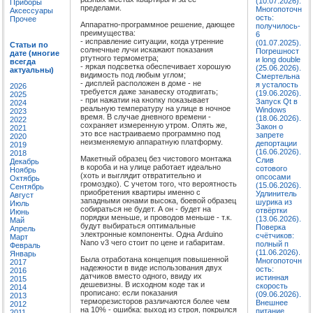
(10.07.2026).
Приборы
пределами.
Многопоточн
Аксессуары
ость:
Прочее
Аппаратно-программное решение, дающее
получилось-
преимущества:
6
- исправление ситуации, когда утренние
(01.07.2025).
Статьи по
солнечные лучи искажают показания
Погрешност
дате (многие
ртутного термометра;
и long double
всегда
- яркая подсветка обеспечивает хорошую
(25.06.2026).
актуальны)
видимость под любым углом;
Смертельна
- дисплей расположен в доме - не
я усталость
2026
требуется даже занавеску отодвигать;
(19.06.2026).
2025
- при нажатии на кнопку показывает
Запуск Qt в
2024
реальную температуру на улице в ночное
Windows
2023
время. В случае дневного времени -
(18.06.2026).
2022
сохраняет измеренную утром. Опять же,
Закон о
2021
это все настраиваемо программно под
запрете
2020
неизменяемую аппаратную платформу.
депортации
2019
(16.06.2026).
2018
Макетный образец без чистового монтажа
Слив
Декабрь
в короба и на улице работает идеально
сотового
Ноябрь
(хоть и выглядит отвратительно и
опсосами
Октябрь
громоздко). С учетом того, что вероятность
(15.06.2026).
Сентябрь
приобретения квартиры именно с
Удлинитель
Август
западными окнами высока, боевой образец
шурика из
Июль
собираться не будет. А он - будет на
отвёртки
Июнь
порядки меньше, и проводов меньше - т.к.
(13.06.2026).
Май
будут выбираться оптимальные
Поверка
Апрель
электронные компоненты. Одна Arduino
счётчиков:
Март
Nano v3 чего стоит по цене и габаритам.
полный п
Февраль
(11.06.2026).
Январь
Была отработана концепция повышенной
Многопоточн
2017
надежности в виде использования двух
ость:
2016
датчиков вместо одного, ввиду их
истинная
2015
дешевизны. В исходном коде так и
скорость
2014
прописано: если показания
(09.06.2026).
2013
терморезисторов различаются более чем
Внешнее
2012
на 10% - ошибка: выход из строя, покрылся
питание
2011