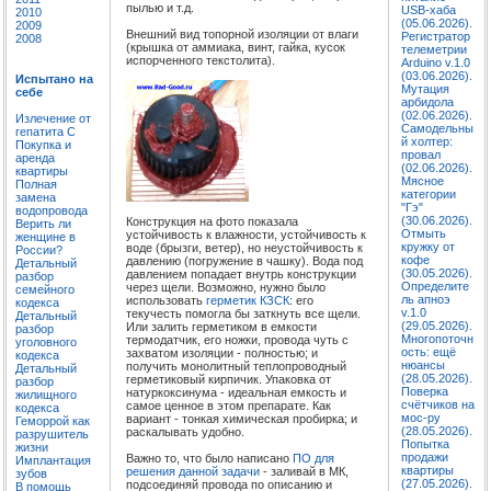
пылью и т.д.
USB-хаба
2010
(05.06.2026).
2009
Внешний вид топорной изоляции от влаги
Регистратор
2008
(крышка от аммиака, винт, гайка, кусок
телеметрии
испорченного текстолита).
Arduino v.1.0
(03.06.2026).
Испытано на
Мутация
себе
арбидола
(02.06.2026).
Излечение от
Самодельны
гепатита C
й холтер:
Покупка и
провал
аренда
(02.06.2026).
квартиры
Мясное
Полная
категории
замена
"Гэ"
водопровода
(30.06.2026).
Конструкция на фото показала
Верить ли
Отмыть
устойчивость к влажности, устойчивость к
женщине в
кружку от
воде (брызги, ветер), но неустойчивость к
России?
кофе
давлению (погружение в чашку). Вода под
Детальный
(30.05.2026).
давлением попадает внутрь конструкции
разбор
Определите
через щели. Возможно, нужно было
семейного
ль апноэ
использовать
герметик КЗСК
: его
кодекса
v.1.0
текучесть помогла бы заткнуть все щели.
Детальный
(29.05.2026).
Или залить герметиком в емкости
разбор
Многопоточн
термодатчик, его ножки, провода чуть с
уголовного
ость: ещё
захватом изоляции - полностью; и
кодекса
нюансы
получить монолитный теплопроводный
Детальный
(28.05.2026).
герметиковый кирпичик. Упаковка от
разбор
Поверка
натуркоксинума - идеальная емкость и
жилищного
счётчиков на
самое ценное в этом препарате. Как
кодекса
мос-ру
вариант - тонкая химическая пробирка; и
Геморрой как
(28.05.2026).
раскалывать удобно.
разрушитель
Попытка
жизни
продажи
Важно то, что было написано
ПО для
Имплантация
квартиры
решения данной задачи
- заливай в МК,
зубов
(27.05.2026).
подсоединяй провода по описанию и
В помощь