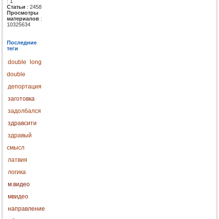
: 1
Статьи
: 2458
Просмотры
материалов
:
10325634
Последние
теги
double
long
double
депортация
заготовка
задолбался
здравсити
здравый
смысл
латвия
логика
м.видео
мвидео
направление