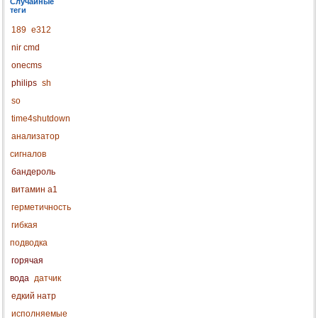
Случайные
теги
189
e312
nir cmd
onecms
philips
sh
so
time4shutdown
анализатор
сигналов
бандероль
витамин a1
герметичность
гибкая
подводка
горячая
вода
датчик
едкий натр
исполняемые