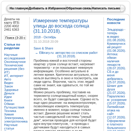
На главную
Добавить в Избранное
Обратная связь
Написать письмо
Донаты на
Последние
Измерение температуры
карту ВТБ:
новости
улицы до восхода солнца
2200 4002
2461 6363
Эльдорадо -
(31.10.2018).
теперь
м.видео
2018
-
Октябрь
(01.08.2026).
31.10.2018 20:09
Коммерческ
Статьи по
ий рецепт
разделам
Save & Share
(01.08.2026).
←
Elibrary.ru: авторство со списком работ
Аптека:
Научные
(31.10.2018).
обман
исследования
Проблема южной и восточной стороны
наличия
Околонаучное
квартир: утром солнце встает, нагревает
лекарств
Технические
термометр - и он показывает неверную
(28.07.2026).
решения (без
информацию. Особенно актуально в
СБ и до
ИТ)
летнее время. Критически актуально, если
меня
ИТ, интернет
нельзя выглянуть в окно и посмотреть, как
добралась
Авто
люди одеты. Впрочем, часть этих людей
(25.07.2026).
Видео
сами не знают, как одеваться, по той же
Шланг для
Закон
проблеме.
душа
Здоровье
Можно решить проблему, поставив на
(21.07.2026).
Деньги
термометр солнцезащитный кожух; скорее
Параллелиз
Идеи
всего, он будет самодельным. Однако есть
м: ускорение
Книги
еще одно решение: на микроконтроллере,
(15.07.2026).
Обман
позволяющее измерять температуру
Латвийская
Путешествия
именно в момент, когда солнце только
атака на
Техника
встает. Данное решение может стать
сайт
Химия
частью самодельной системы "умный
(12.07.2026).
Электроника,
дом", монтаж проводов для которой будет
Оформлени
электротехника
идти внутри плинтусов, - и провода с
е платного
Научные
датчиками будут находиться в самых
больничного
статьи
разных местах квартиры и за ее