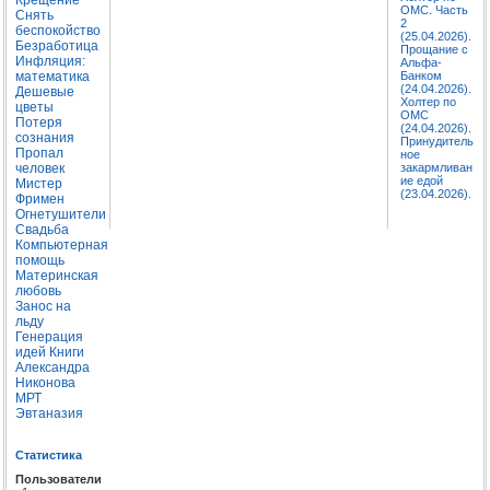
ОМС. Часть
Снять
2
беспокойство
(25.04.2026).
Безработица
Прощание с
Инфляция:
Альфа-
математика
Банком
(24.04.2026).
Дешевые
Холтер по
цветы
ОМС
Потеря
(24.04.2026).
сознания
Принудитель
Пропал
ное
человек
закармливан
ие едой
Мистер
(23.04.2026).
Фримен
Огнетушители
Свадьба
Компьютерная
помощь
Материнская
любовь
Занос на
льду
Генерация
идей
Книги
Александра
Никонова
МРТ
Эвтаназия
Статистика
Пользователи