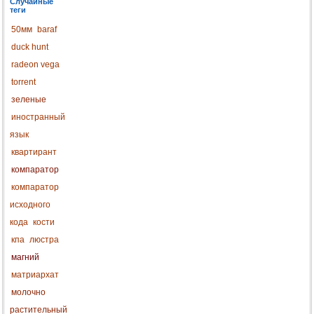
Случайные
теги
50мм
baraf
duck hunt
radeon vega
torrent
зеленые
иностранный
язык
квартирант
компаратор
компаратор
исходного
кода
кости
кпа
люстра
магний
матриархат
молочно
растительный