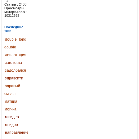
: 1
Статьи
: 2458
Просмотры
материалов
:
10312693
Последние
теги
double
long
double
депортация
заготовка
задолбался
здравсити
здравый
смысл
латвия
логика
м.видео
мвидео
направление