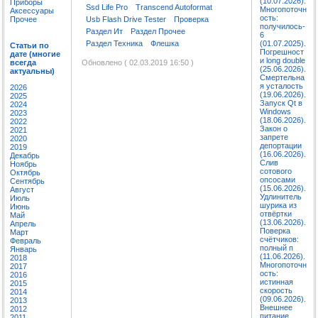
(10.07.2026).
Приборы
Ssd Life Pro
Transcend Autoformat
Многопоточн
Аксессуары
ость:
Usb Flash Drive Tester
Проверка
Прочее
получилось-
Раздел Ит
Раздел Прочее
6
Раздел Техника
Флешка
(01.07.2025).
Статьи по
Погрешност
дате (многие
и long double
Обновлено ( 02.03.2019 16:50 )
всегда
(25.06.2026).
актуальны)
Смертельна
я усталость
2026
(19.06.2026).
2025
Запуск Qt в
2024
Windows
2023
(18.06.2026).
2022
Закон о
2021
запрете
2020
депортации
2019
(16.06.2026).
Декабрь
Слив
Ноябрь
сотового
Октябрь
опсосами
Сентябрь
(15.06.2026).
Август
Удлинитель
Июль
шурика из
Июнь
отвёртки
Май
(13.06.2026).
Апрель
Поверка
Март
счётчиков:
Февраль
полный п
Январь
(11.06.2026).
2018
Многопоточн
2017
ость:
2016
истинная
2015
скорость
2014
(09.06.2026).
2013
Внешнее
2012
питание
2011