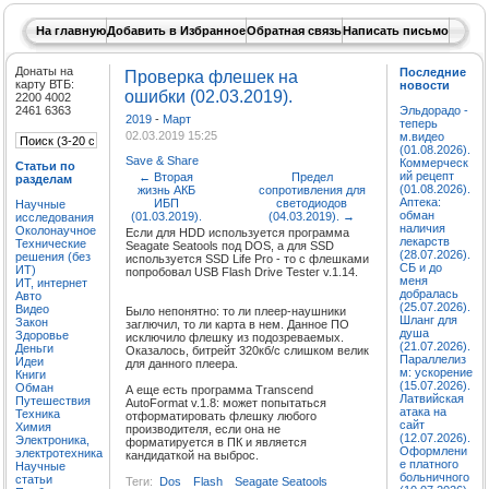
На главную
Добавить в Избранное
Обратная связь
Написать письмо
Донаты на
Последние
Проверка флешек на
карту ВТБ:
новости
ошибки (02.03.2019).
2200 4002
2461 6363
Эльдорадо -
2019
-
Март
теперь
02.03.2019 15:25
м.видео
(01.08.2026).
Save & Share
Коммерческ
Статьи по
ий рецепт
←
Вторая
Предел
разделам
(01.08.2026).
жизнь АКБ
сопротивления для
Аптека:
ИБП
светодиодов
Научные
обман
(01.03.2019).
(04.03.2019).
→
исследования
наличия
Околонаучное
Если для HDD используется программа
лекарств
Технические
Seagate Seatools под DOS, а для SSD
(28.07.2026).
решения (без
используется SSD Life Pro - то с флешками
СБ и до
ИТ)
попробовал USB Flash Drive Tester v.1.14.
меня
ИТ, интернет
добралась
Авто
(25.07.2026).
Видео
Было непонятно: то ли плеер-наушники
Шланг для
Закон
заглючил, то ли карта в нем. Данное ПО
душа
Здоровье
исключило флешку из подозреваемых.
(21.07.2026).
Деньги
Оказалось, битрейт 320кб/с слишком велик
Параллелиз
Идеи
для данного плеера.
м: ускорение
Книги
(15.07.2026).
Обман
А еще есть программа Transcend
Латвийская
Путешествия
AutoFormat v.1.8: может попытаться
атака на
Техника
отформатировать флешку любого
сайт
Химия
производителя, если она не
(12.07.2026).
Электроника,
форматируется в ПК и является
Оформлени
электротехника
кандидаткой на выброс.
е платного
Научные
больничного
статьи
Теги:
Dos
Flash
Seagate Seatools