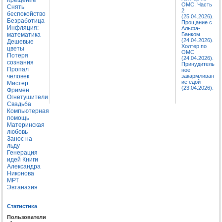
ОМС. Часть
Снять
2
беспокойство
(25.04.2026).
Безработица
Прощание с
Инфляция:
Альфа-
математика
Банком
(24.04.2026).
Дешевые
Холтер по
цветы
ОМС
Потеря
(24.04.2026).
сознания
Принудитель
Пропал
ное
человек
закармливан
ие едой
Мистер
(23.04.2026).
Фримен
Огнетушители
Свадьба
Компьютерная
помощь
Материнская
любовь
Занос на
льду
Генерация
идей
Книги
Александра
Никонова
МРТ
Эвтаназия
Статистика
Пользователи