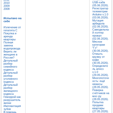
USB-хаба
2010
(05.06.2026).
2009
Регистратор
2008
телеметрии
Arduino v.1.0
(03.06.2026).
Испытано на
Мутация
себе
арбидола
(02.06.2026).
Излечение от
Самодельны
гепатита C
й холтер:
Покупка и
провал
аренда
(02.06.2026).
квартиры
Мясное
Полная
категории
замена
"Гэ"
водопровода
(30.06.2026).
Верить ли
Отмыть
женщине в
кружку от
России?
кофе
Детальный
(30.05.2026).
разбор
Определите
семейного
ль апноэ
кодекса
v.1.0
Детальный
(29.05.2026).
разбор
Многопоточн
уголовного
ость: ещё
кодекса
нюансы
Детальный
(28.05.2026).
разбор
Поверка
жилищного
счётчиков на
кодекса
мос-ру
Геморрой как
(28.05.2026).
разрушитель
Попытка
жизни
продажи
Имплантация
квартиры
зубов
(27.05.2026).
В помощь