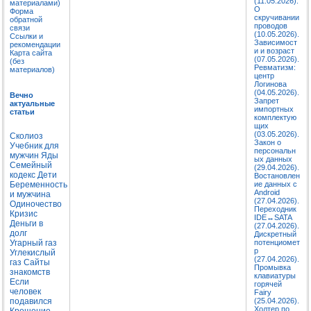
(11.05.2026).
материалами)
О
Форма
скручивании
обратной
проводов
связи
(10.05.2026).
Ссылки и
Зависимост
рекомендации
и и возраст
Карта сайта
(07.05.2026).
(без
Ревматизм:
материалов)
центр
Логинова
(04.05.2026).
Вечно
Запрет
актуальные
импортных
статьи
комплектую
щих
(03.05.2026).
Сколиоз
Закон о
Учебник для
персональн
мужчин
Яды
ых данных
Семейный
(29.04.2026).
кодекс
Дети
Востановлен
Беременность
ие данных с
Android
и мужчина
(27.04.2026).
Одиночество
Переходник
Кризис
IDE↔SATA
Деньги в
(27.04.2026).
долг
Дискретный
Угарный газ
потенциомет
р
Углекислый
(27.04.2026).
газ
Сайты
Промывка
знакомств
клавиатуры
Если
горячей
человек
Fairy
подавился
(25.04.2026).
Холтер по
Крещение