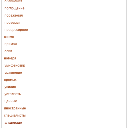
обвинения
поглощение
поражения
проверки
процессорное
время
прямая
слив
номера
умифеновир
уравнение
прямых
усилия
усталость
ценные
иностранные
специалисты
эльдорадо