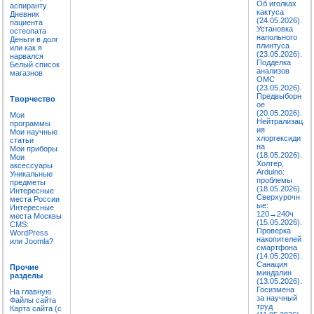
Об иголках
аспиранту
кактуса
Дневник
(24.05.2026).
пациента
Установка
остеопата
напольного
Деньги в долг
плинтуса
или как я
(23.05.2026).
нарвался
Подделка
Белый список
анализов
магазнов
ОМС
(23.05.2026).
Предвыборн
Творчество
ое
(20.05.2026).
Мои
Нейтрализац
программы
ия
Мои научные
хлоргексиди
статьи
на
Мои приборы
(18.05.2026).
Мои
Холтер,
аксессуары
Arduino:
Уникальные
проблемы
предметы
(18.05.2026).
Интересные
Сверхурочн
места России
ые:
Интересные
120→240ч
места Москвы
(15.05.2026).
CMS:
Проверка
WordPress
накопителей
или Joomla?
смартфона
(14.05.2026).
Санация
Прочие
миндалин
разделы
(13.05.2026).
Госизмена
На главную
за научный
Файлы сайта
труд
Карта сайта (с