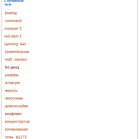
Случайные
теги
boeing
command
conquer 3
red alert 3
uprising
kav
loveinmoscow
md5
mentos
tvs диод
youtube
атом рпг
вирусы
гипотоник
домохозяйки
конфликт
концентратор
копирование
ложь
м1173