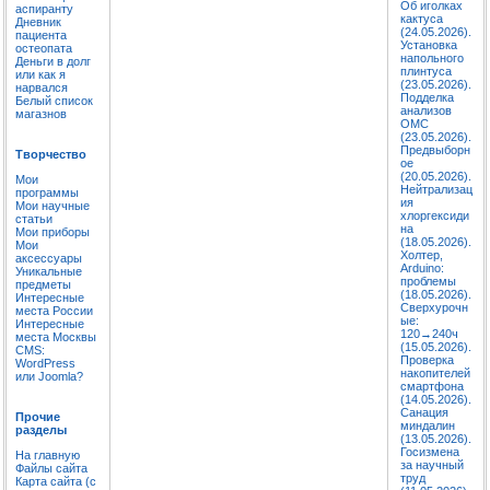
Об иголках
аспиранту
кактуса
Дневник
(24.05.2026).
пациента
Установка
остеопата
напольного
Деньги в долг
плинтуса
или как я
(23.05.2026).
нарвался
Подделка
Белый список
анализов
магазнов
ОМС
(23.05.2026).
Предвыборн
Творчество
ое
(20.05.2026).
Мои
Нейтрализац
программы
ия
Мои научные
хлоргексиди
статьи
на
Мои приборы
(18.05.2026).
Мои
Холтер,
аксессуары
Arduino:
Уникальные
проблемы
предметы
(18.05.2026).
Интересные
Сверхурочн
места России
ые:
Интересные
120→240ч
места Москвы
(15.05.2026).
CMS:
Проверка
WordPress
накопителей
или Joomla?
смартфона
(14.05.2026).
Санация
Прочие
миндалин
разделы
(13.05.2026).
Госизмена
На главную
за научный
Файлы сайта
труд
Карта сайта (с