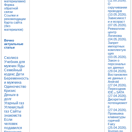
(11.05.2026).
материалами)
О
Форма
скручивании
обратной
проводов
связи
(10.05.2026).
Ссылки и
Зависимост
рекомендации
и и возраст
Карта сайта
(07.05.2026).
(без
Ревматизм:
материалов)
центр
Логинова
(04.05.2026).
Вечно
Запрет
актуальные
импортных
статьи
комплектую
щих
(03.05.2026).
Сколиоз
Закон о
Учебник для
персональн
мужчин
Яды
ых данных
Семейный
(29.04.2026).
кодекс
Дети
Востановлен
Беременность
ие данных с
Android
и мужчина
(27.04.2026).
Одиночество
Переходник
Кризис
IDE↔SATA
Деньги в
(27.04.2026).
долг
Дискретный
Угарный газ
потенциомет
р
Углекислый
(27.04.2026).
газ
Сайты
Промывка
знакомств
клавиатуры
Если
горячей
человек
Fairy
подавился
(25.04.2026).
Холтер по
Крещение