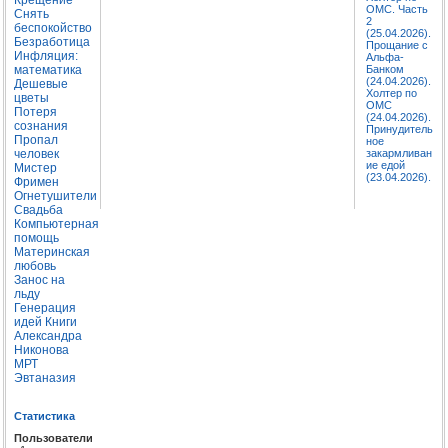
ОМС. Часть
Снять
2
беспокойство
(25.04.2026).
Безработица
Прощание с
Инфляция:
Альфа-
математика
Банком
(24.04.2026).
Дешевые
Холтер по
цветы
ОМС
Потеря
(24.04.2026).
сознания
Принудитель
Пропал
ное
человек
закармливан
ие едой
Мистер
(23.04.2026).
Фримен
Огнетушители
Свадьба
Компьютерная
помощь
Материнская
любовь
Занос на
льду
Генерация
идей
Книги
Александра
Никонова
МРТ
Эвтаназия
Статистика
Пользователи