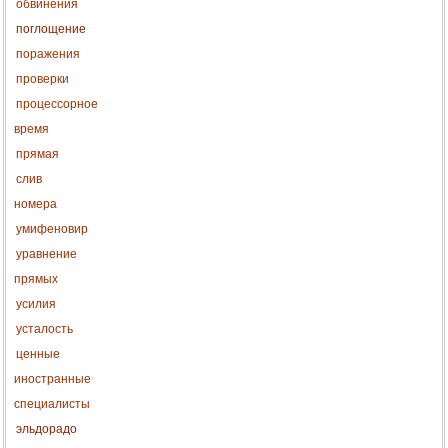
обвинения
поглощение
поражения
проверки
процессорное
время
прямая
слив
номера
умифеновир
уравнение
прямых
усилия
усталость
ценные
иностранные
специалисты
эльдорадо