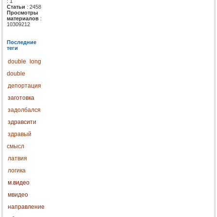
: 1
Статьи
: 2458
Просмотры
материалов
:
10309212
Последние
теги
double
long
double
депортация
заготовка
задолбался
здравсити
здравый
смысл
латвия
логика
м.видео
мвидео
направление