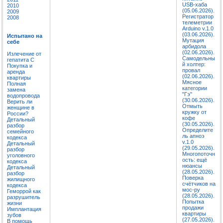
USB-хаба
2010
(05.06.2026).
2009
Регистратор
2008
телеметрии
Arduino v.1.0
(03.06.2026).
Испытано на
Мутация
себе
арбидола
(02.06.2026).
Излечение от
Самодельны
гепатита C
й холтер:
Покупка и
провал
аренда
(02.06.2026).
квартиры
Мясное
Полная
категории
замена
"Гэ"
водопровода
(30.06.2026).
Верить ли
Отмыть
женщине в
кружку от
России?
кофе
Детальный
(30.05.2026).
разбор
Определите
семейного
ль апноэ
кодекса
v.1.0
Детальный
(29.05.2026).
разбор
Многопоточн
уголовного
ость: ещё
кодекса
нюансы
Детальный
(28.05.2026).
разбор
Поверка
жилищного
счётчиков на
кодекса
мос-ру
Геморрой как
(28.05.2026).
разрушитель
Попытка
жизни
продажи
Имплантация
квартиры
зубов
(27.05.2026).
В помощь