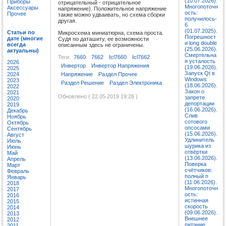
(10.07.2026).
Приборы
отрицательный - отрицательное
Многопоточн
Аксессуары
напряжение). Положительное напряжение
ость:
Прочее
также можно удваивать, но схема сборки
получилось-
другая.
6
(01.07.2025).
Статьи по
Микросхема миниатюрна, схема проста.
Погрешност
дате (многие
Судя по даташиту, ее возможности
и long double
всегда
описанным здесь не ограничены.
(25.06.2026).
актуальны)
Смертельна
Теги:
7660
7662
Icl7660
Icl7662
я усталость
2026
Инвертор
Инвертор Напряжения
(19.06.2026).
2025
Запуск Qt в
Напряжение
Раздел Прочее
2024
Windows
2023
Раздел Решение
Раздел Электроника
(18.06.2026).
2022
Закон о
2021
Обновлено ( 22.05.2019 19:26 )
запрете
2020
депортации
2019
(16.06.2026).
Декабрь
Слив
Ноябрь
сотового
Октябрь
опсосами
Сентябрь
(15.06.2026).
Август
Удлинитель
Июль
шурика из
Июнь
отвёртки
Май
(13.06.2026).
Апрель
Поверка
Март
счётчиков:
Февраль
полный п
Январь
(11.06.2026).
2018
Многопоточн
2017
ость:
2016
истинная
2015
скорость
2014
(09.06.2026).
2013
Внешнее
2012
питание
2011