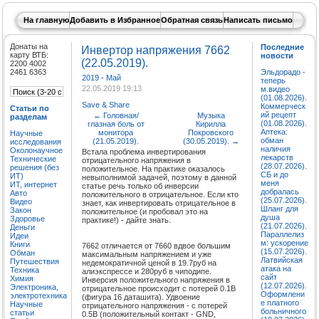
На главную
Добавить в Избранное
Обратная связь
Написать письмо
Донаты на
Последние
Инвертор напряжения 7662
карту ВТБ:
новости
(22.05.2019).
2200 4002
2461 6363
Эльдорадо -
2019
-
Май
теперь
22.05.2019 19:13
м.видео
(01.08.2026).
Save & Share
Коммерческ
Статьи по
ий рецепт
←
Головная/
Музыка
разделам
(01.08.2026).
глазная боль от
Кирилла
Аптека:
монитора
Покровского
Научные
обман
(21.05.2019).
(30.05.2019).
→
исследования
наличия
Околонаучное
Встала проблема инвертирования
лекарств
Технические
отрицательного напряжения в
(28.07.2026).
решения (без
положительное. На практике оказалось
СБ и до
ИТ)
невыполнимой задачей, поэтому в данной
меня
ИТ, интернет
статье речь только об инверсии
добралась
Авто
положительного в отрицательное. Если кто
(25.07.2026).
Видео
знает, как инвертировать отрицательное в
Шланг для
Закон
положительное (и пробовал это на
душа
Здоровье
практике!) - дайте знать.
(21.07.2026).
Деньги
Параллелиз
Идеи
м: ускорение
Книги
7662 отличается от 7660 вдвое большим
(15.07.2026).
Обман
максимальным напряжением и уже
Латвийская
Путешествия
недемократичной ценой в 19.7руб на
атака на
Техника
алиэкспрессе и 280руб в чиподипе.
сайт
Химия
Инверсия положительного напряжения в
(12.07.2026).
Электроника,
отрицательное происходит с потерей 0.1В
Оформлени
электротехника
(фигура 16 даташита). Удвоение
е платного
Научные
отрицательного напряжения - с потерей
больничного
статьи
0.5В (положительный контакт - GND,