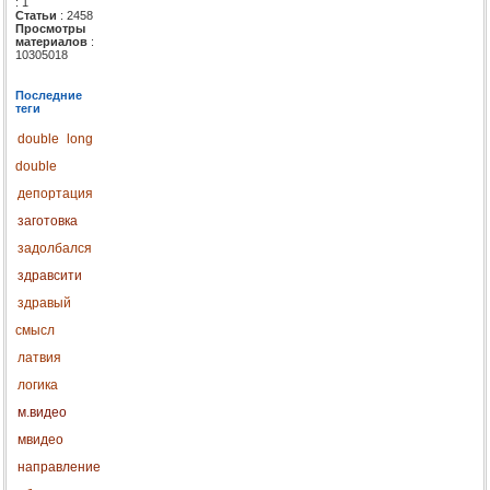
: 1
Статьи
: 2458
Просмотры
материалов
:
10305018
Последние
теги
double
long
double
депортация
заготовка
задолбался
здравсити
здравый
смысл
латвия
логика
м.видео
мвидео
направление