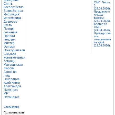
ОМС. Часть
Снять
2
беспокойство
(25.04.2026).
Безработица
Прощание с
Инфляция:
Альфа-
математика
Банком
(24.04.2026).
Дешевые
Холтер по
цветы
ОМС
Потеря
(24.04.2026).
сознания
Принудитель
Пропал
ное
человек
закармливан
ие едой
Мистер
(23.04.2026).
Фримен
Огнетушители
Свадьба
Компьютерная
помощь
Материнская
любовь
Занос на
льду
Генерация
идей
Книги
Александра
Никонова
МРТ
Эвтаназия
Статистика
Пользователи