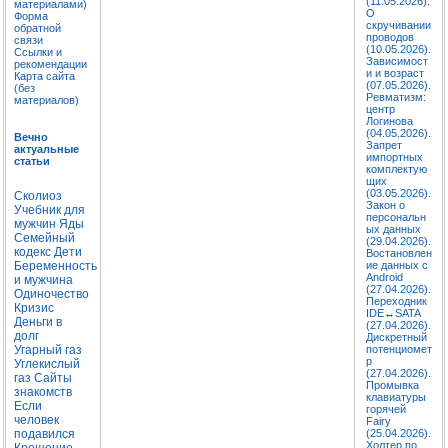
(11.05.2026).
материалами)
О
Форма
скручивании
обратной
проводов
связи
(10.05.2026).
Ссылки и
Зависимост
рекомендации
и и возраст
Карта сайта
(07.05.2026).
(без
Ревматизм:
материалов)
центр
Логинова
(04.05.2026).
Вечно
Запрет
актуальные
импортных
статьи
комплектую
щих
(03.05.2026).
Сколиоз
Закон о
Учебник для
персональн
мужчин
Яды
ых данных
Семейный
(29.04.2026).
кодекс
Дети
Востановлен
Беременность
ие данных с
Android
и мужчина
(27.04.2026).
Одиночество
Переходник
Кризис
IDE↔SATA
Деньги в
(27.04.2026).
долг
Дискретный
Угарный газ
потенциомет
р
Углекислый
(27.04.2026).
газ
Сайты
Промывка
знакомств
клавиатуры
Если
горячей
человек
Fairy
подавился
(25.04.2026).
Холтер по
Крещение