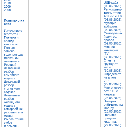
USB-хаба
2010
(05.06.2026).
2009
Регистратор
2008
телеметрии
Arduino v.1.0
(03.06.2026).
Испытано на
Мутация
себе
арбидола
(02.06.2026).
Излечение от
Самодельны
гепатита C
й холтер:
Покупка и
провал
аренда
(02.06.2026).
квартиры
Мясное
Полная
категории
замена
"Гэ"
водопровода
(30.06.2026).
Верить ли
Отмыть
женщине в
кружку от
России?
кофе
Детальный
(30.05.2026).
разбор
Определите
семейного
ль апноэ
кодекса
v.1.0
Детальный
(29.05.2026).
разбор
Многопоточн
уголовного
ость: ещё
кодекса
нюансы
Детальный
(28.05.2026).
разбор
Поверка
жилищного
счётчиков на
кодекса
мос-ру
Геморрой как
(28.05.2026).
разрушитель
Попытка
жизни
продажи
Имплантация
квартиры
зубов
(27.05.2026).
В помощь