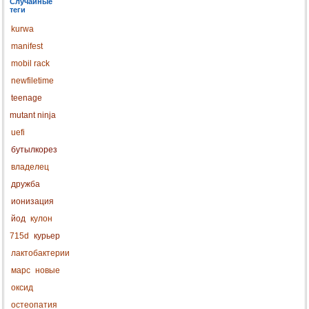
Случайные
теги
kurwa
manifest
mobil rack
newfiletime
teenage
mutant ninja
uefi
бутылкорез
владелец
дружба
ионизация
йод
кулон
715d
курьер
лактобактерии
марс
новые
оксид
остеопатия