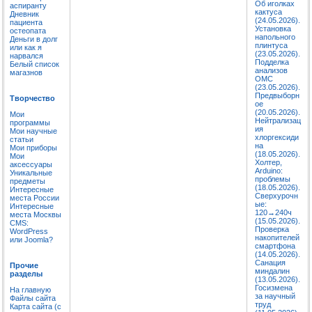
Об иголках
аспиранту
кактуса
Дневник
(24.05.2026).
пациента
Установка
остеопата
напольного
Деньги в долг
плинтуса
или как я
(23.05.2026).
нарвался
Подделка
Белый список
анализов
магазнов
ОМС
(23.05.2026).
Предвыборн
Творчество
ое
(20.05.2026).
Мои
Нейтрализац
программы
ия
Мои научные
хлоргексиди
статьи
на
Мои приборы
(18.05.2026).
Мои
Холтер,
аксессуары
Arduino:
Уникальные
проблемы
предметы
(18.05.2026).
Интересные
Сверхурочн
места России
ые:
Интересные
120→240ч
места Москвы
(15.05.2026).
CMS:
Проверка
WordPress
накопителей
или Joomla?
смартфона
(14.05.2026).
Санация
Прочие
миндалин
разделы
(13.05.2026).
Госизмена
На главную
за научный
Файлы сайта
труд
Карта сайта (с