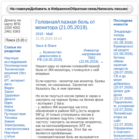
На главную
Добавить в Избранное
Обратная связь
Написать письмо
Донаты на
Последние
Головная/глазная боль от
карту ВТБ:
новости
монитора (21.05.2019).
2200 4002
2461 6363
Эльдорадо -
2019
-
Май
теперь
21.05.2019 19:14
м.видео
(01.08.2026).
Save & Share
Коммерческ
Статьи по
ий рецепт
Инвертор
разделам
←
Количество
(01.08.2026).
напряжения
домохозяек в
Аптека:
7662
Научные
РФ (16.05.2019).
обман
(22.05.2019).
→
исследования
наличия
Околонаучное
Нашел одну из причин головной/глазной
лекарств
Технические
боли от ЖК-монитора, столкнулся с ней
(28.07.2026).
решения (без
впервые.
СБ и до
ИТ)
меня
ИТ, интернет
Если коротко - монитор как монитор. Буквы
добралась
Авто
четкие, не смазанные. Засветов нет.
(25.07.2026).
Видео
Казалось бы, в чем причина.
Шланг для
Закон
душа
Здоровье
Но если ткнуться носом прямо в экран и
(21.07.2026).
Деньги
смотреть на черные буквы на белом фоне
Параллелиз
Идеи
- всплывет 2 бага:
м: ускорение
Книги
- у любого ЖК-монитора частота
(15.07.2026).
Обман
обновления в районе 60Гц (есть модели
Латвийская
Путешествия
59Гц). И только уткнувшись носом в
атака на
Техника
монитор можно ощутить глазами эту
сайт
Химия
частоту: смотреть на монитор неприятно,
(12.07.2026).
Электроника,
как на неоткалиброванную ЭЛТ на
Оформлени
электротехника
расстоянии полуметра. Этот баг не
е платного
Научные
является проблемным;
больничного
статьи
- головная/глазная боль же вызывается