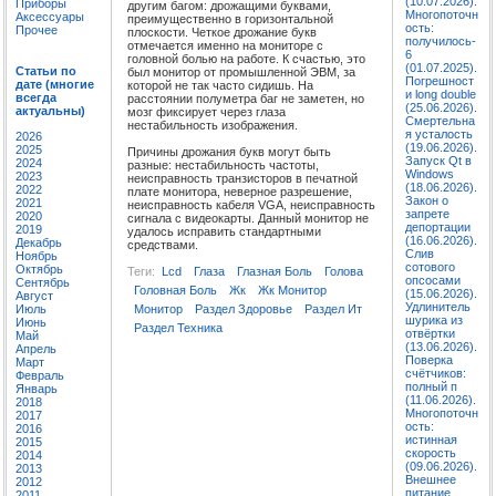
(10.07.2026).
Приборы
другим багом: дрожащими буквами,
Многопоточн
Аксессуары
преимущественно в горизонтальной
ость:
Прочее
плоскости. Четкое дрожание букв
получилось-
отмечается именно на мониторе с
6
головной болью на работе. К счастью, это
(01.07.2025).
Статьи по
был монитор от промышленной ЭВМ, за
Погрешност
дате (многие
которой не так часто сидишь. На
и long double
всегда
расстоянии полуметра баг не заметен, но
(25.06.2026).
актуальны)
мозг фиксирует через глаза
Смертельна
нестабильность изображения.
я усталость
2026
(19.06.2026).
2025
Причины дрожания букв могут быть
Запуск Qt в
2024
разные: нестабильность частоты,
Windows
2023
неисправность транзисторов в печатной
(18.06.2026).
2022
плате монитора, неверное разрешение,
Закон о
2021
неисправность кабеля VGA, неисправность
запрете
2020
сигнала с видеокарты. Данный монитор не
депортации
2019
удалось исправить стандартными
(16.06.2026).
Декабрь
средствами.
Слив
Ноябрь
сотового
Октябрь
Теги:
Lcd
Глаза
Глазная Боль
Голова
опсосами
Сентябрь
Головная Боль
Жк
Жк Монитор
(15.06.2026).
Август
Удлинитель
Монитор
Раздел Здоровье
Раздел Ит
Июль
шурика из
Июнь
Раздел Техника
отвёртки
Май
(13.06.2026).
Апрель
Поверка
Март
счётчиков:
Февраль
полный п
Январь
(11.06.2026).
2018
Многопоточн
2017
ость:
2016
истинная
2015
скорость
2014
(09.06.2026).
2013
Внешнее
2012
питание
2011