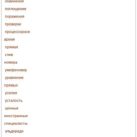
обвинения
поглощение
поражения
проверки
процессорное
время
прямая
слив
номера
умифеновир
уравнение
прямых
усилия
усталость
ценные
иностранные
специалисты
эльдорадо