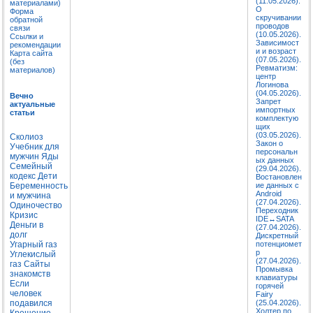
(11.05.2026).
материалами)
О
Форма
скручивании
обратной
проводов
связи
(10.05.2026).
Ссылки и
Зависимост
рекомендации
и и возраст
Карта сайта
(07.05.2026).
(без
Ревматизм:
материалов)
центр
Логинова
(04.05.2026).
Вечно
Запрет
актуальные
импортных
статьи
комплектую
щих
(03.05.2026).
Сколиоз
Закон о
Учебник для
персональн
мужчин
Яды
ых данных
Семейный
(29.04.2026).
кодекс
Дети
Востановлен
Беременность
ие данных с
Android
и мужчина
(27.04.2026).
Одиночество
Переходник
Кризис
IDE↔SATA
Деньги в
(27.04.2026).
долг
Дискретный
Угарный газ
потенциомет
р
Углекислый
(27.04.2026).
газ
Сайты
Промывка
знакомств
клавиатуры
Если
горячей
человек
Fairy
подавился
(25.04.2026).
Холтер по
Крещение