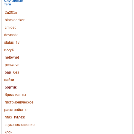
Случайные
теги
2д201в
blackdecker
cm get
devnode
status
fly
ezzy4
netbynet
pcbwave
бар
без
пайки
бортик
бриллианты
гистрионическое
расстройство
глаз
гуглеж
звукопоглощение
клон