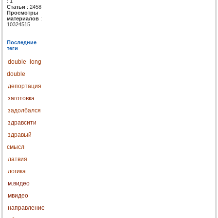
: 1
Статьи
: 2458
Просмотры
материалов
:
10324515
Последние
теги
double
long
double
депортация
заготовка
задолбался
здравсити
здравый
смысл
латвия
логика
м.видео
мвидео
направление