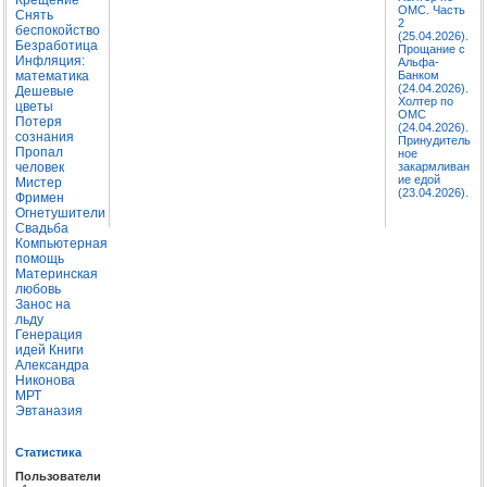
ОМС. Часть
Снять
2
беспокойство
(25.04.2026).
Безработица
Прощание с
Инфляция:
Альфа-
математика
Банком
(24.04.2026).
Дешевые
Холтер по
цветы
ОМС
Потеря
(24.04.2026).
сознания
Принудитель
Пропал
ное
человек
закармливан
ие едой
Мистер
(23.04.2026).
Фримен
Огнетушители
Свадьба
Компьютерная
помощь
Материнская
любовь
Занос на
льду
Генерация
идей
Книги
Александра
Никонова
МРТ
Эвтаназия
Статистика
Пользователи