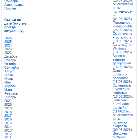
(10.07.2026).
Приборы
Многопоточн
Аксессуары
ость:
Прочее
получилось-
6
(01.07.2025).
Статьи по
Погрешност
дате (многие
и long double
всегда
(25.06.2026).
актуальны)
Смертельна
я усталость
2026
(19.06.2026).
2025
Запуск Qt в
2024
Windows
2023
(18.06.2026).
2022
Закон о
Декабрь
запрете
Ноябрь
депортации
Октябрь
(16.06.2026).
Сентябрь
Слив
Август
сотового
Июль
опсосами
Июнь
(15.06.2026).
Май
Удлинитель
Апрель
шурика из
Март
отвёртки
Февраль
(13.06.2026).
Январь
Поверка
2021
счётчиков:
2020
полный п
2019
(11.06.2026).
2018
Многопоточн
2017
ость:
2016
истинная
2015
скорость
2014
(09.06.2026).
2013
Внешнее
2012
питание
2011