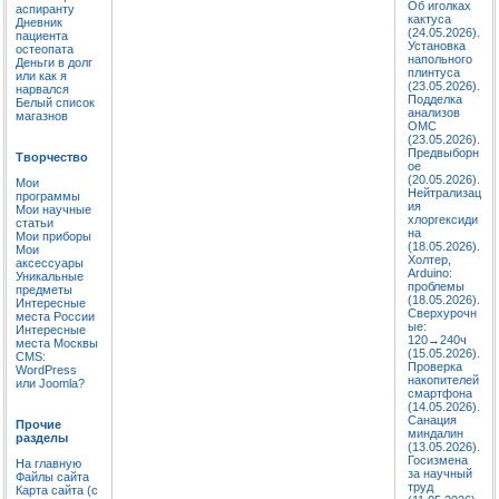
Об иголках
аспиранту
кактуса
Дневник
(24.05.2026).
пациента
Установка
остеопата
напольного
Деньги в долг
плинтуса
или как я
(23.05.2026).
нарвался
Подделка
Белый список
анализов
магазнов
ОМС
(23.05.2026).
Предвыборн
Творчество
ое
(20.05.2026).
Мои
Нейтрализац
программы
ия
Мои научные
хлоргексиди
статьи
на
Мои приборы
(18.05.2026).
Мои
Холтер,
аксессуары
Arduino:
Уникальные
проблемы
предметы
(18.05.2026).
Интересные
Сверхурочн
места России
ые:
Интересные
120→240ч
места Москвы
(15.05.2026).
CMS:
Проверка
WordPress
накопителей
или Joomla?
смартфона
(14.05.2026).
Санация
Прочие
миндалин
разделы
(13.05.2026).
Госизмена
На главную
за научный
Файлы сайта
труд
Карта сайта (с