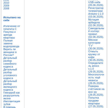
USB-хаба
2010
(05.06.2026).
2009
Регистратор
2008
телеметрии
Arduino v.1.0
(03.06.2026).
Испытано на
Мутация
себе
арбидола
(02.06.2026).
Излечение от
Самодельны
гепатита C
й холтер:
Покупка и
провал
аренда
(02.06.2026).
квартиры
Мясное
Полная
категории
замена
"Гэ"
водопровода
(30.06.2026).
Верить ли
Отмыть
женщине в
кружку от
России?
кофе
Детальный
(30.05.2026).
разбор
Определите
семейного
ль апноэ
кодекса
v.1.0
Детальный
(29.05.2026).
разбор
Многопоточн
уголовного
ость: ещё
кодекса
нюансы
Детальный
(28.05.2026).
разбор
Поверка
жилищного
счётчиков на
кодекса
мос-ру
Геморрой как
(28.05.2026).
разрушитель
Попытка
жизни
продажи
Имплантация
квартиры
зубов
(27.05.2026).
В помощь