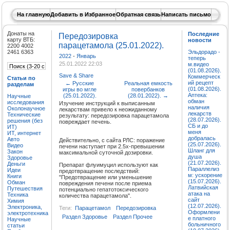
На главную
Добавить в Избранное
Обратная связь
Написать письмо
Донаты на
Последние
Передозировка
карту ВТБ:
новости
парацетамола (25.01.2022).
2200 4002
2461 6363
Эльдорадо -
2022
-
Январь
теперь
25.01.2022 22:03
м.видео
(01.08.2026).
Save & Share
Коммерческ
Статьи по
ий рецепт
←
Русские
Реальная емкость
разделам
(01.08.2026).
игры во мгле
повербанков
Аптека:
(25.01.2022).
(28.01.2022).
→
Научные
обман
исследования
Изучение инструкций к выписанным
наличия
Околонаучное
лекарствам привело к неожиданному
лекарств
Технические
результату: передозировка парацетамола
(28.07.2026).
решения (без
повреждает печень.
СБ и до
ИТ)
меня
ИТ, интернет
добралась
Авто
Действительно, с сайта РЛС: поражение
(25.07.2026).
Видео
печени наступает при 2.5x-превышении
Шланг для
Закон
максимальной суточной дозировки.
душа
Здоровье
(21.07.2026).
Деньги
Препарат флуимуцил используют как
Параллелиз
Идеи
предотвращение последствий:
м: ускорение
Книги
"Предотвращение или уменьшение
(15.07.2026).
Обман
повреждения печени после приема
Латвийская
Путешествия
потенциально гепатотоксического
атака на
Техника
количества парацетамола".
сайт
Химия
(12.07.2026).
Электроника,
Теги:
Парацетамол
Передозировка
Оформлени
электротехника
Раздел Здоровье
Раздел Прочее
е платного
Научные
больничного
статьи