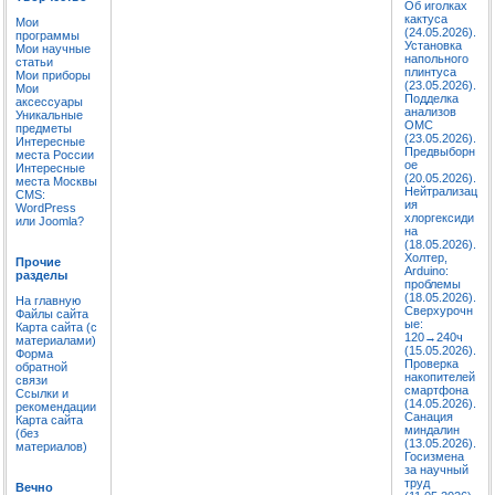
Об иголках
кактуса
Мои
(24.05.2026).
программы
Установка
Мои научные
напольного
статьи
плинтуса
Мои приборы
(23.05.2026).
Мои
Подделка
аксессуары
анализов
Уникальные
ОМС
предметы
(23.05.2026).
Интересные
Предвыборн
места России
ое
Интересные
(20.05.2026).
места Москвы
Нейтрализац
CMS:
ия
WordPress
хлоргексиди
или Joomla?
на
(18.05.2026).
Холтер,
Прочие
Arduino:
разделы
проблемы
(18.05.2026).
На главную
Сверхурочн
Файлы сайта
ые:
Карта сайта (с
120→240ч
материалами)
(15.05.2026).
Форма
Проверка
обратной
накопителей
связи
смартфона
Ссылки и
(14.05.2026).
рекомендации
Санация
Карта сайта
миндалин
(без
(13.05.2026).
материалов)
Госизмена
за научный
труд
Вечно