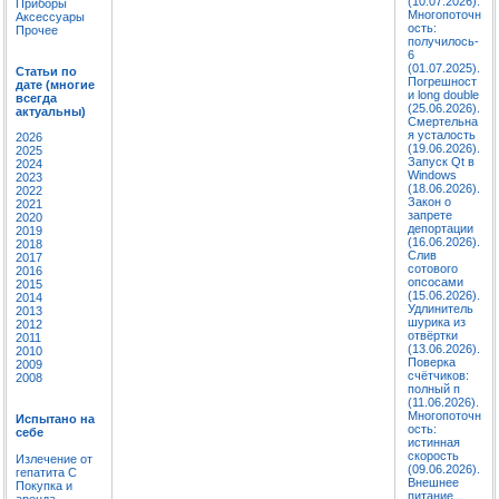
(10.07.2026).
Приборы
Многопоточн
Аксессуары
ость:
Прочее
получилось-
6
(01.07.2025).
Статьи по
Погрешност
дате (многие
и long double
всегда
(25.06.2026).
актуальны)
Смертельна
я усталость
2026
(19.06.2026).
2025
Запуск Qt в
2024
Windows
2023
(18.06.2026).
2022
Закон о
2021
запрете
2020
депортации
2019
(16.06.2026).
2018
Слив
2017
сотового
2016
опсосами
2015
(15.06.2026).
2014
Удлинитель
2013
шурика из
2012
отвёртки
2011
(13.06.2026).
2010
Поверка
2009
счётчиков:
2008
полный п
(11.06.2026).
Многопоточн
Испытано на
ость:
себе
истинная
скорость
Излечение от
(09.06.2026).
гепатита C
Внешнее
Покупка и
питание
аренда