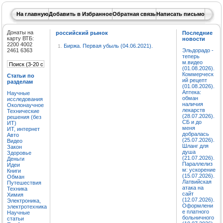
На главную
Добавить в Избранное
Обратная связь
Написать письмо
Донаты на
российский рынок
Последние
карту ВТБ:
новости
2200 4002
Биржа. Первая убыль (04.06.2021).
1.
2461 6363
Эльдорадо -
теперь
м.видео
(01.08.2026).
Коммерческ
Статьи по
ий рецепт
разделам
(01.08.2026).
Аптека:
Научные
обман
исследования
наличия
Околонаучное
лекарств
Технические
(28.07.2026).
решения (без
СБ и до
ИТ)
меня
ИТ, интернет
добралась
Авто
(25.07.2026).
Видео
Шланг для
Закон
душа
Здоровье
(21.07.2026).
Деньги
Параллелиз
Идеи
м: ускорение
Книги
(15.07.2026).
Обман
Латвийская
Путешествия
атака на
Техника
сайт
Химия
(12.07.2026).
Электроника,
Оформлени
электротехника
е платного
Научные
больничного
статьи