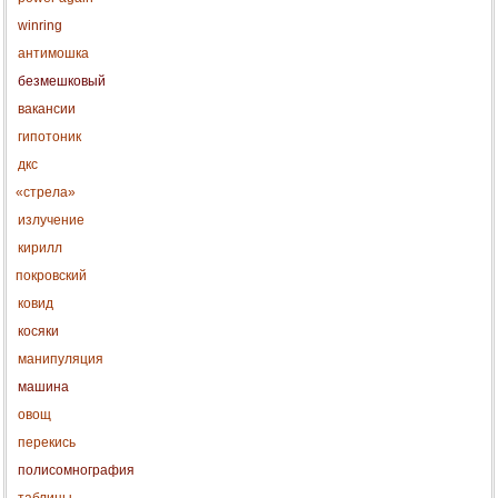
winring
антимошка
безмешковый
вакансии
гипотоник
дкс
«стрела»
излучение
кирилл
покровский
ковид
косяки
манипуляция
машина
овощ
перекись
полисомнография
таблицы