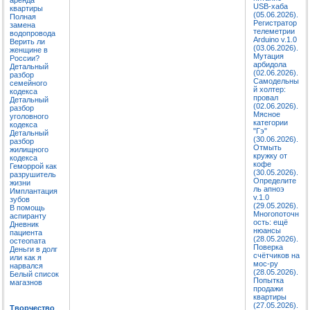
USB-хаба
квартиры
(05.06.2026).
Полная
Регистратор
замена
телеметрии
водопровода
Arduino v.1.0
Верить ли
(03.06.2026).
женщине в
Мутация
России?
арбидола
Детальный
(02.06.2026).
разбор
Самодельны
семейного
й холтер:
кодекса
провал
Детальный
(02.06.2026).
разбор
Мясное
уголовного
категории
кодекса
"Гэ"
Детальный
(30.06.2026).
разбор
Отмыть
жилищного
кружку от
кодекса
кофе
Геморрой как
(30.05.2026).
разрушитель
Определите
жизни
ль апноэ
Имплантация
v.1.0
зубов
(29.05.2026).
В помощь
Многопоточн
аспиранту
ость: ещё
Дневник
нюансы
пациента
(28.05.2026).
остеопата
Поверка
Деньги в долг
счётчиков на
или как я
мос-ру
нарвался
(28.05.2026).
Белый список
Попытка
магазнов
продажи
квартиры
(27.05.2026).
Творчество