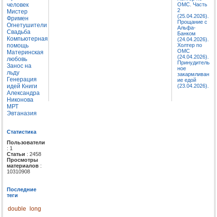
человек
ОМС. Часть
2
Мистер
(25.04.2026).
Фримен
Прощание с
Огнетушители
Альфа-
Свадьба
Банком
Компьютерная
(24.04.2026).
помощь
Холтер по
ОМС
Материнская
(24.04.2026).
любовь
Принудитель
Занос на
ное
льду
закармливан
Генерация
ие едой
идей
Книги
(23.04.2026).
Александра
Никонова
МРТ
Эвтаназия
Статистика
Пользователи
: 1
Статьи
: 2458
Просмотры
материалов
:
10310908
Последние
теги
double
long