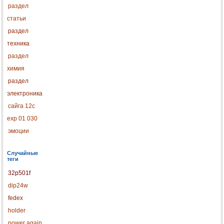
раздел
статьи
раздел
техника
раздел
химия
раздел
электроника
сайга 12с
exp 01 030
эмоции
Случайные
теги
32p501f
dip24w
fedex
holder
power again