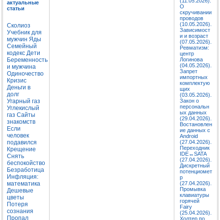
(11.05.2026).
актуальные
О
статьи
скручивании
проводов
(10.05.2026).
Сколиоз
Зависимост
Учебник для
и и возраст
мужчин
Яды
(07.05.2026).
Семейный
Ревматизм:
кодекс
Дети
центр
Беременность
Логинова
(04.05.2026).
и мужчина
Запрет
Одиночество
импортных
Кризис
комплектую
Деньги в
щих
долг
(03.05.2026).
Угарный газ
Закон о
персональн
Углекислый
ых данных
газ
Сайты
(29.04.2026).
знакомств
Востановлен
Если
ие данных с
человек
Android
подавился
(27.04.2026).
Переходник
Крещение
IDE↔SATA
Снять
(27.04.2026).
беспокойство
Дискретный
Безработица
потенциомет
Инфляция:
р
математика
(27.04.2026).
Промывка
Дешевые
клавиатуры
цветы
горячей
Потеря
Fairy
сознания
(25.04.2026).
Пропал
Холтер по