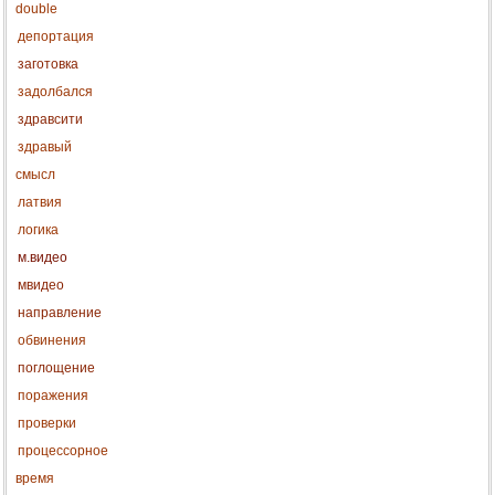
double
депортация
заготовка
задолбался
здравсити
здравый
смысл
латвия
логика
м.видео
мвидео
направление
обвинения
поглощение
поражения
проверки
процессорное
время