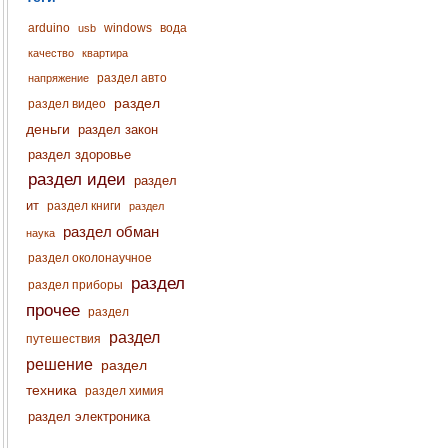
arduino
windows
вода
usb
качество
квартира
раздел авто
напряжение
раздел
раздел видео
деньги
раздел закон
раздел здоровье
раздел идеи
раздел
ит
раздел книги
раздел
раздел обман
наука
раздел околонаучное
раздел
раздел приборы
прочее
раздел
раздел
путешествия
решение
раздел
техника
раздел химия
раздел электроника