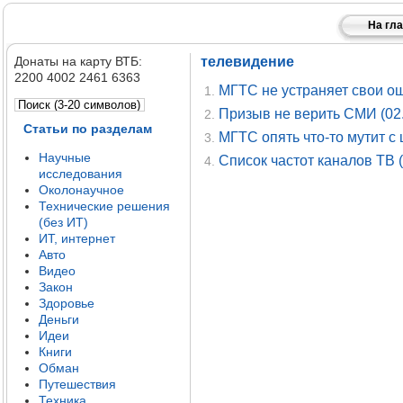
На гл
Донаты на карту ВТБ:
телевидение
2200 4002 2461 6363
МГТС не устраняет свои ош
1.
Призыв не верить СМИ (02.
2.
Статьи по разделам
МГТС опять что-то мутит с
3.
Научные
Список частот каналов ТВ (
4.
исследования
Околонаучное
Технические решения
(без ИТ)
ИТ, интернет
Авто
Видео
Закон
Здоровье
Деньги
Идеи
Книги
Обман
Путешествия
Техника