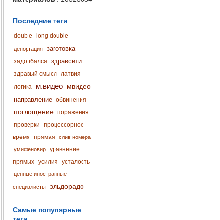
Последние теги
double
long double
заготовка
депортация
здравсити
задолбался
здравый смысл
латвия
м.видео
мвидео
логика
направление
обвинения
поглощение
поражения
проверки
процессорное
время
прямая
слив номера
уравнение
умифеновир
прямых
усилия
усталость
ценные иностранные
эльдорадо
специалисты
Самые популярные
теги