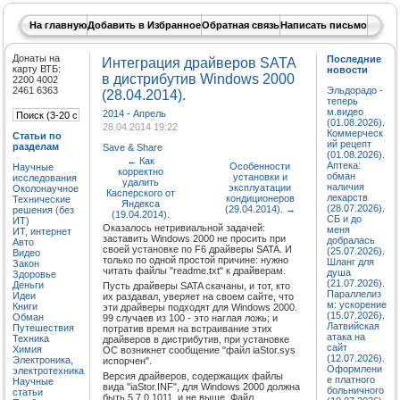
На главную
Добавить в Избранное
Обратная связь
Написать письмо
Донаты на
Последние
Интеграция драйверов SATA
карту ВТБ:
новости
в дистрибутив Windows 2000
2200 4002
2461 6363
Эльдорадо -
(28.04.2014).
теперь
м.видео
2014
-
Апрель
(01.08.2026).
28.04.2014 19:22
Коммерческ
Статьи по
ий рецепт
разделам
Save & Share
(01.08.2026).
←
Как
Аптека:
Особенности
Научные
корректно
обман
установки и
исследования
удалить
наличия
эксплуатации
Околонаучное
Касперского от
лекарств
кондиционеров
Технические
Яндекса
(28.07.2026).
(29.04.2014).
→
решения (без
(19.04.2014).
СБ и до
ИТ)
Оказалось нетривиальной задачей:
меня
ИТ, интернет
заставить Windows 2000 не просить при
добралась
Авто
своей установке по F6 драйверы SATA. И
(25.07.2026).
Видео
только по одной простой причине: нужно
Шланг для
Закон
читать файлы "readme.txt" к драйверам.
душа
Здоровье
(21.07.2026).
Деньги
Пусть драйверы SATA скачаны, и тот, кто
Параллелиз
Идеи
их раздавал, уверяет на своем сайте, что
м: ускорение
Книги
эти драйверы подходят для Windows 2000.
(15.07.2026).
Обман
99 случаев из 100 - это наглая ложь; и
Латвийская
Путешествия
потратив время на встраивание этих
атака на
Техника
драйверов в дистрибутив, при установке
сайт
Химия
ОС возникнет сообщение "файл iaStor.sys
(12.07.2026).
Электроника,
испорчен".
Оформлени
электротехника
Версия драйверов, содержащих файлы
е платного
Научные
вида "iaStor.INF", для Windows 2000 должна
больничного
статьи
быть 5.7.0.1011, и не выше. Файл