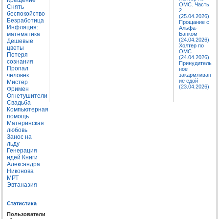
ОМС. Часть
Снять
2
беспокойство
(25.04.2026).
Безработица
Прощание с
Инфляция:
Альфа-
математика
Банком
(24.04.2026).
Дешевые
Холтер по
цветы
ОМС
Потеря
(24.04.2026).
сознания
Принудитель
Пропал
ное
человек
закармливан
ие едой
Мистер
(23.04.2026).
Фримен
Огнетушители
Свадьба
Компьютерная
помощь
Материнская
любовь
Занос на
льду
Генерация
идей
Книги
Александра
Никонова
МРТ
Эвтаназия
Статистика
Пользователи