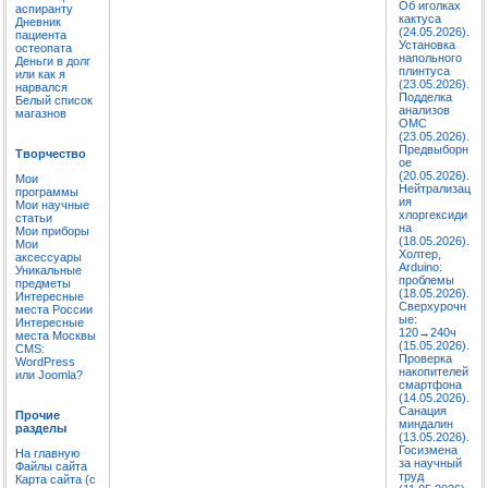
Об иголках
аспиранту
кактуса
Дневник
(24.05.2026).
пациента
Установка
остеопата
напольного
Деньги в долг
плинтуса
или как я
(23.05.2026).
нарвался
Подделка
Белый список
анализов
магазнов
ОМС
(23.05.2026).
Предвыборн
Творчество
ое
(20.05.2026).
Мои
Нейтрализац
программы
ия
Мои научные
хлоргексиди
статьи
на
Мои приборы
(18.05.2026).
Мои
Холтер,
аксессуары
Arduino:
Уникальные
проблемы
предметы
(18.05.2026).
Интересные
Сверхурочн
места России
ые:
Интересные
120→240ч
места Москвы
(15.05.2026).
CMS:
Проверка
WordPress
накопителей
или Joomla?
смартфона
(14.05.2026).
Санация
Прочие
миндалин
разделы
(13.05.2026).
Госизмена
На главную
за научный
Файлы сайта
труд
Карта сайта (с