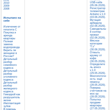
USB-хаба
2010
(05.06.2026).
2009
Регистратор
2008
телеметрии
Arduino v.1.0
(03.06.2026).
Испытано на
Мутация
себе
арбидола
(02.06.2026).
Излечение от
Самодельны
гепатита C
й холтер:
Покупка и
провал
аренда
(02.06.2026).
квартиры
Мясное
Полная
категории
замена
"Гэ"
водопровода
(30.06.2026).
Верить ли
Отмыть
женщине в
кружку от
России?
кофе
Детальный
(30.05.2026).
разбор
Определите
семейного
ль апноэ
кодекса
v.1.0
Детальный
(29.05.2026).
разбор
Многопоточн
уголовного
ость: ещё
кодекса
нюансы
Детальный
(28.05.2026).
разбор
Поверка
жилищного
счётчиков на
кодекса
мос-ру
Геморрой как
(28.05.2026).
разрушитель
Попытка
жизни
продажи
Имплантация
квартиры
зубов
(27.05.2026).
В помощь