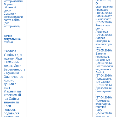
(11.05.2026).
материалами)
О
Форма
скручивании
обратной
проводов
связи
(10.05.2026).
Ссылки и
Зависимост
рекомендации
и и возраст
Карта сайта
(07.05.2026).
(без
Ревматизм:
материалов)
центр
Логинова
(04.05.2026).
Вечно
Запрет
актуальные
импортных
статьи
комплектую
щих
(03.05.2026).
Сколиоз
Закон о
Учебник для
персональн
мужчин
Яды
ых данных
Семейный
(29.04.2026).
кодекс
Дети
Востановлен
Беременность
ие данных с
Android
и мужчина
(27.04.2026).
Одиночество
Переходник
Кризис
IDE↔SATA
Деньги в
(27.04.2026).
долг
Дискретный
Угарный газ
потенциомет
р
Углекислый
(27.04.2026).
газ
Сайты
Промывка
знакомств
клавиатуры
Если
горячей
человек
Fairy
подавился
(25.04.2026).
Холтер по
Крещение