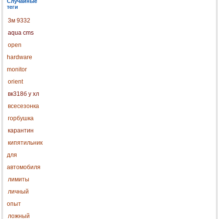
Случайные
теги
3м 9332
aqua cms
open
hardware
monitor
orient
вк318б у хл
всесезонка
горбушка
карантин
кипятильник
для
автомобиля
лимиты
личный
опыт
ложный