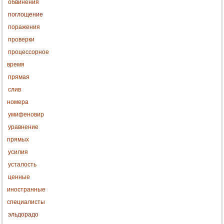
обвинения
поглощение
поражения
проверки
процессорное
время
прямая
слив
номера
умифеновир
уравнение
прямых
усилия
усталость
ценные
иностранные
специалисты
эльдорадо