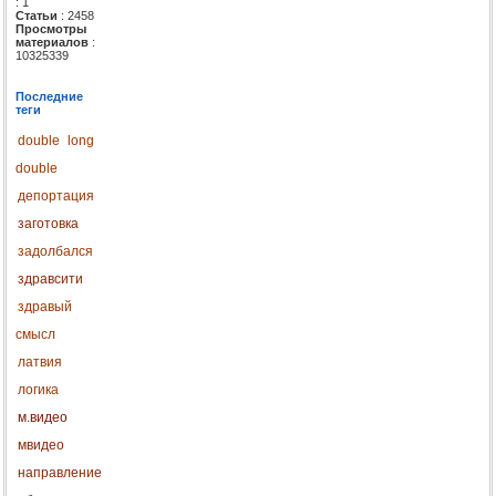
: 1
Статьи
: 2458
Просмотры
материалов
:
10325339
Последние
теги
double
long
double
депортация
заготовка
задолбался
здравсити
здравый
смысл
латвия
логика
м.видео
мвидео
направление