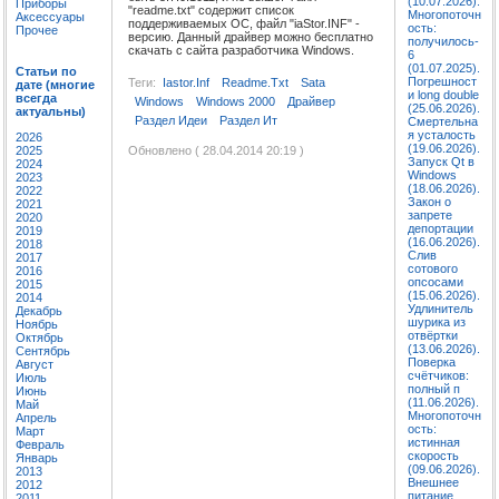
(10.07.2026).
Приборы
"readme.txt" содержит список
Многопоточн
Аксессуары
поддерживаемых ОС, файл "iaStor.INF" -
ость:
Прочее
версию. Данный драйвер можно бесплатно
получилось-
скачать с сайта разработчика Windows.
6
(01.07.2025).
Статьи по
Погрешност
Теги:
Iastor.inf
Readme.txt
Sata
дате (многие
и long double
всегда
Windows
Windows 2000
Драйвер
(25.06.2026).
актуальны)
Раздел Идеи
Раздел Ит
Смертельна
я усталость
2026
(19.06.2026).
Обновлено ( 28.04.2014 20:19 )
2025
Запуск Qt в
2024
Windows
2023
(18.06.2026).
2022
Закон о
2021
запрете
2020
депортации
2019
(16.06.2026).
2018
Слив
2017
сотового
2016
опсосами
2015
(15.06.2026).
2014
Удлинитель
Декабрь
шурика из
Ноябрь
отвёртки
Октябрь
(13.06.2026).
Сентябрь
Поверка
Август
счётчиков:
Июль
полный п
Июнь
(11.06.2026).
Май
Многопоточн
Апрель
ость:
Март
истинная
Февраль
скорость
Январь
(09.06.2026).
2013
Внешнее
2012
питание
2011