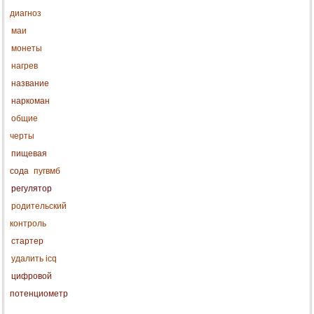
диагноз
маи
монеты
нагрев
название
наркоман
общие
черты
пищевая
сода
пугвмб
регулятор
родительский
контроль
стартер
удалить icq
цифровой
потенциометр