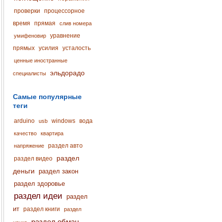
проверки
процессорное
время
прямая
слив номера
уравнение
умифеновир
прямых
усилия
усталость
ценные иностранные
эльдорадо
специалисты
Самые популярные
теги
arduino
windows
вода
usb
качество
квартира
раздел авто
напряжение
раздел
раздел видео
деньги
раздел закон
раздел здоровье
раздел идеи
раздел
ит
раздел книги
раздел
раздел обман