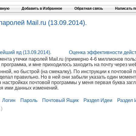
авную
Добавить в Избранное
Обратная связь
Написать 
ролей Mail.ru (13.09.2014).
ейший яд (13.09.2014).
Оценка эффективности дейст
ента утечки паролей Mail.ru (примерно 4-6 миллионов польз
 программа, и мне приходилось заходить на почту через we
ной, но быстрой (на смекалку). По инструкции к почтовой 
делал правильно. Но в ней они забыли указать один момент
в настройках почтовой программы у меня первая буква загл
ия ими данных изменений.
Логин
Пароль
Почтовый Ящик
Раздел Идеи
Раздел 
 )