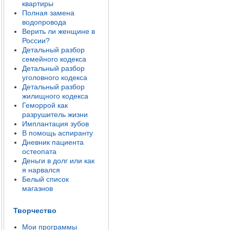
квартиры
Полная замена
водопровода
Верить ли женщине в
России?
Детальный разбор
семейного кодекса
Детальный разбор
уголовного кодекса
Детальный разбор
жилищного кодекса
Геморрой как
разрушитель жизни
Имплантация зубов
В помощь аспиранту
Дневник пациента
остеопата
Деньги в долг или как
я нарвался
Белый список
магазнов
Творчество
Мои программы