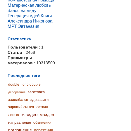
Материнская любовь
Занос на льду
Генерация идей
Книги
Александра Никонова
МРТ
Эвтаназия
Статистика
Пользователи
: 1
Статьи
: 2458
Просмотры
материалов
: 10313509
Последние теги
double
long double
заготовка
депортация
здравсити
задолбался
здравый смысл
латвия
м.видео
мвидео
логика
направление
обвинения
поглощение
поражения