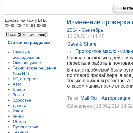
На гл
Донаты на карту ВТБ:
Изменение проверки па
2200 4002 2461 6363
2014
-
Сентябрь
13.09.2014 14:27
Статьи по разделам
Save & Share
←
Прогорклое масло - сильн
Научные
исследования
Прошло несколько дней с мом
Околонаучное
перестала работать почтовая
Технические решения
Битва с проблемой была рутин
(без ИТ)
почтового провайдера, я все 
ИТ, интернет
только в нижнем регистре. А 
Авто
отказом ящика после внесен
Видео
Закон
Теги:
Mail.ru
Авторизация
Здоровье
Деньги
Обновлено ( 13.09.2014 14:32
Идеи
Книги
Обман
Путешествия
Техника