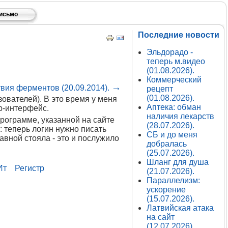
письмо
Последние новости
Эльдорадо -
теперь м.видео
(01.08.2026).
Коммерческий
→
вия ферментов (20.09.2014).
рецепт
(01.08.2026).
ователей). В это время у меня
Аптека: обман
b-интерфейс.
наличия лекарств
программе, указанной на сайте
(28.07.2026).
: теперь логин нужно писать
СБ и до меня
авной стояла - это и послужило
добралась
(25.07.2026).
Шланг для душа
Ит
Регистр
(21.07.2026).
Параллелизм:
ускорение
(15.07.2026).
Латвийская атака
на сайт
(12.07.2026).