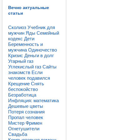
Вечно актуальные
статьи
Сколиоз
Учебник для
мужчин
Яды
Семейный
кодекс
Дети
Беременность и
мужчина
Одиночество
Кризис
Деньги в долг
Угарный газ
Углекислый газ
Сайты
знакомств
Если
человек подавился
Крещение
Снять
беспокойство
Безработица
Инфляция: математика
Дешевые цветы
Потеря сознания
Пропал человек
Мистер Фримен
Огнетушители
Свадьба
Компьютерная помощь