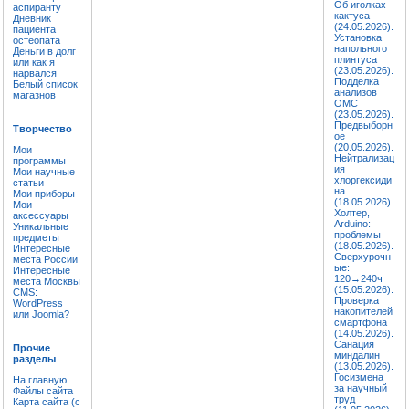
Об иголках
аспиранту
кактуса
Дневник
(24.05.2026).
пациента
Установка
остеопата
напольного
Деньги в долг
плинтуса
или как я
(23.05.2026).
нарвался
Подделка
Белый список
анализов
магазнов
ОМС
(23.05.2026).
Предвыборн
Творчество
ое
(20.05.2026).
Мои
Нейтрализац
программы
ия
Мои научные
хлоргексиди
статьи
на
Мои приборы
(18.05.2026).
Мои
Холтер,
аксессуары
Arduino:
Уникальные
проблемы
предметы
(18.05.2026).
Интересные
Сверхурочн
места России
ые:
Интересные
120→240ч
места Москвы
(15.05.2026).
CMS:
Проверка
WordPress
накопителей
или Joomla?
смартфона
(14.05.2026).
Санация
Прочие
миндалин
разделы
(13.05.2026).
Госизмена
На главную
за научный
Файлы сайта
труд
Карта сайта (с