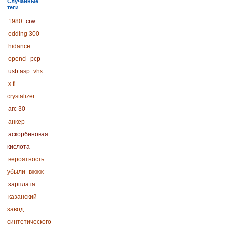
Случайные
теги
1980
crw
edding 300
hidance
opencl
pcp
usb asp
vhs
x fi
crystalizer
агс 30
анкер
аскорбиновая
кислота
вероятность
убыли
вжжж
зарплата
казанский
завод
синтетического