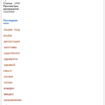
: 1
Статьи
: 2458
Просмотры
материалов
:
10324945
Последние
теги
double
long
double
депортация
заготовка
задолбался
здравсити
здравый
смысл
латвия
логика
м.видео
мвидео
направление