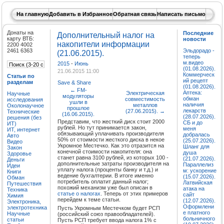
На главную
Добавить в Избранное
Обратная связь
Написать письмо
Донаты на
Последние
Дополнительный налог на
карту ВТБ:
новости
накопители информации
2200 4002
2461 6363
Эльдорадо -
(21.06.2015).
теперь
м.видео
2015
-
Июнь
(01.08.2026).
21.06.2015 11:00
Коммерческ
Статьи по
ий рецепт
разделам
Save & Share
(01.08.2026).
←
FM-
Аптека:
Электрическая
Научные
модуляторы
обман
совместимость
исследования
ушли в
наличия
металлов
Околонаучное
прошлое
лекарств
(27.06.2015).
→
Технические
(16.06.2015).
(28.07.2026).
решения (без
Представим, что жесткий диск стоит 2000
СБ и до
ИТ)
рублей. Но тут принимается закон,
меня
ИТ, интернет
обязывающий уплачивать производителя
добралась
Авто
50% от стоимости жесткого диска в некое
(25.07.2026).
Видео
Укромное Местечко. Как это отразится на
Шланг для
Закон
конечной стоимости накопителя: она
душа
Здоровье
станет равна 3100 рублей, из которых 100 -
(21.07.2026).
Деньги
дополнительные затраты производителя на
Параллелиз
Идеи
уплату налога (проценты банку и т.д.) и
м: ускорение
Книги
ведение бухгалтерии. В итоге именно
(15.07.2026).
Обман
потребитель оплатит данный налог;
Латвийская
Путешествия
похожий механизм уже был описан в
атака на
Техника
статье о налогах
. Теперь от этих примеров
сайт
Химия
перейдем к теме статьи.
(12.07.2026).
Электроника,
Оформлени
электротехника
Пусть Укромным Местечком будет РСП
е платного
Научные
(российский союз правообладателей).
больничного
статьи
Пусть РСП требует ввода налога 1% с