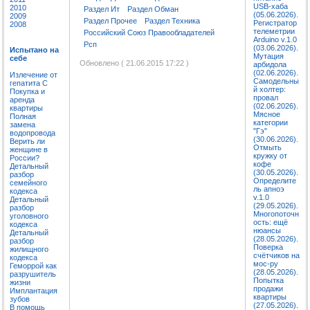
USB-хаба
2010
Раздел Ит
Раздел Обман
(05.06.2026).
2009
Раздел Прочее
Раздел Техника
Регистратор
2008
телеметрии
Российский Союз Правообладателей
Arduino v.1.0
Рсп
(03.06.2026).
Испытано на
Мутация
себе
Обновлено ( 21.06.2015 17:22 )
арбидола
(02.06.2026).
Излечение от
Самодельны
гепатита C
й холтер:
Покупка и
провал
аренда
(02.06.2026).
квартиры
Мясное
Полная
категории
замена
"Гэ"
водопровода
(30.06.2026).
Верить ли
Отмыть
женщине в
кружку от
России?
кофе
Детальный
(30.05.2026).
разбор
Определите
семейного
ль апноэ
кодекса
v.1.0
Детальный
(29.05.2026).
разбор
Многопоточн
уголовного
ость: ещё
кодекса
нюансы
Детальный
(28.05.2026).
разбор
Поверка
жилищного
счётчиков на
кодекса
мос-ру
Геморрой как
(28.05.2026).
разрушитель
Попытка
жизни
продажи
Имплантация
квартиры
зубов
(27.05.2026).
В помощь