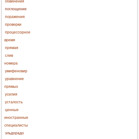
обвинения
поглощение
поражения
проверки
процессорное
время
прямая
слив
номера
умифеновир
уравнение
прямых
усилия
усталость
ценные
иностранные
специалисты
эльдорадо