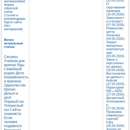
(11.05.2026).
материалами)
О
Форма
скручивании
обратной
проводов
связи
(10.05.2026).
Ссылки и
Зависимост
рекомендации
и и возраст
Карта сайта
(07.05.2026).
(без
Ревматизм:
материалов)
центр
Логинова
(04.05.2026).
Вечно
Запрет
актуальные
импортных
статьи
комплектую
щих
(03.05.2026).
Сколиоз
Закон о
Учебник для
персональн
мужчин
Яды
ых данных
Семейный
(29.04.2026).
кодекс
Дети
Востановлен
Беременность
ие данных с
Android
и мужчина
(27.04.2026).
Одиночество
Переходник
Кризис
IDE↔SATA
Деньги в
(27.04.2026).
долг
Дискретный
Угарный газ
потенциомет
р
Углекислый
(27.04.2026).
газ
Сайты
Промывка
знакомств
клавиатуры
Если
горячей
человек
Fairy
подавился
(25.04.2026).
Холтер по
Крещение