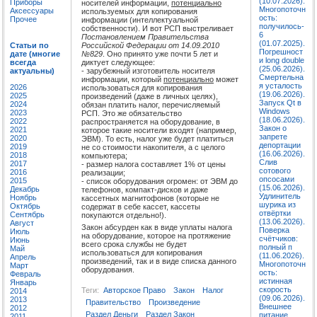
(10.07.2026).
Приборы
носителей информации,
потенциально
Многопоточн
Аксессуары
используемых для копирования
ость:
Прочее
информации (интеллектуальной
получилось-
собственности). И вот РСП выстреливает
6
Постановлением Правительства
(01.07.2025).
Российской Федерации от 14.09.2010
Статьи по
Погрешност
№829
. Оно принято уже почти 5 лет и
дате (многие
и long double
диктует следующее:
всегда
(25.06.2026).
- зарубежный изготовитель носителя
актуальны)
Смертельна
информации, который
потенциально
может
я усталость
2026
использоваться для копирования
(19.06.2026).
2025
произведений (даже в личных целях),
Запуск Qt в
2024
обязан платить налог, перечисляемый
Windows
2023
РСП. Это же обязательство
(18.06.2026).
2022
распространяется на оборудование, в
Закон о
2021
которое такие носители входят (например,
запрете
2020
ЭВМ). То есть, налог уже будет платиться
депортации
2019
не со стоимости накопителя, а с целого
(16.06.2026).
2018
компьютера;
Слив
2017
- размер налога составляет 1% от цены
сотового
2016
реализации;
опсосами
2015
- список оборудования огромен: от ЭВМ до
(15.06.2026).
Декабрь
телефонов, компакт-дисков и даже
Удлинитель
Ноябрь
кассетных магнитофонов (которые не
шурика из
Октябрь
содержат в себе кассет, кассеты
отвёртки
Сентябрь
покупаются отдельно!).
(13.06.2026).
Август
Закон абсурден как в виде уплаты налога
Поверка
Июль
на оборудование, которое на протяжение
счётчиков:
Июнь
всего срока службы не будет
полный п
Май
использоваться для копирования
(11.06.2026).
Апрель
произведений, так и в виде списка данного
Многопоточн
Март
оборудования.
ость:
Февраль
истинная
Январь
скорость
Теги:
Авторское Право
Закон
Налог
2014
(09.06.2026).
2013
Правительство
Произведение
Внешнее
2012
Раздел Деньги
Раздел Закон
питание
2011