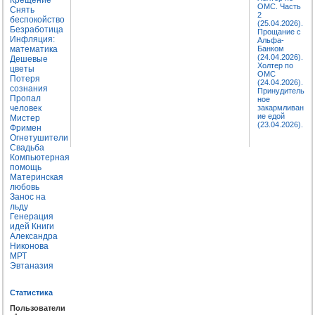
ОМС. Часть
Снять
2
беспокойство
(25.04.2026).
Безработица
Прощание с
Инфляция:
Альфа-
математика
Банком
(24.04.2026).
Дешевые
Холтер по
цветы
ОМС
Потеря
(24.04.2026).
сознания
Принудитель
Пропал
ное
человек
закармливан
ие едой
Мистер
(23.04.2026).
Фримен
Огнетушители
Свадьба
Компьютерная
помощь
Материнская
любовь
Занос на
льду
Генерация
идей
Книги
Александра
Никонова
МРТ
Эвтаназия
Статистика
Пользователи