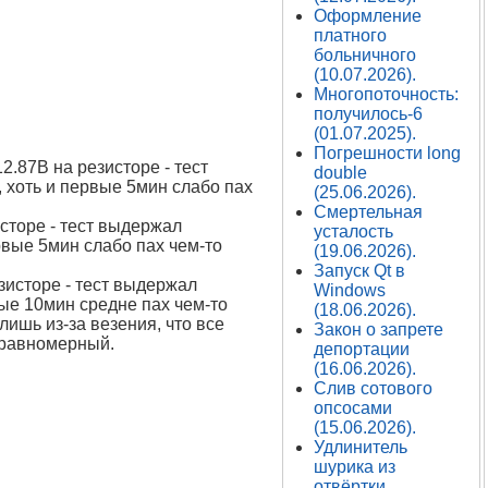
Оформление
платного
больничного
(10.07.2026).
Многопоточность:
получилось-6
(01.07.2025).
Погрешности long
.87В на резисторе - тест
double
 хоть и первые 5мин слабо пах
(25.06.2026).
Смертельная
сторе - тест выдержал
усталость
рвые 5мин слабо пах чем-то
(19.06.2026).
Запуск Qt в
зисторе - тест выдержал
Windows
вые 10мин средне пах чем-то
(18.06.2026).
ишь из-за везения, что все
Закон о запрете
неравномерный.
депортации
(16.06.2026).
Слив сотового
опсосами
(15.06.2026).
Удлинитель
шурика из
отвёртки