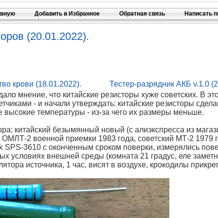
авную
Добавить в Избранное
Обратная связь
Написать 
оров (20.01.2022).
во крови (18.01.2022).
Тестер-разрядник АКБ v.1.0 (2
ало мнение, что китайские резисторы хуже советских. В это
етчиками - и начали утверждать: китайские резисторы сдела
высокие температуры - из-за чего их размеры меньше.
ора: китайский безымянный новый (с алиэкспресса из магазин
 ОМЛТ-2 военной приемки 1983 года, советский МТ-2 1979 г
k SPS-3610 с оконченным сроком поверки, измерялись по
ых условиях внешней среды (комната 21 градус, еле заметн
ятора источника, 1 час, висят в воздухе, крокодилы прикре