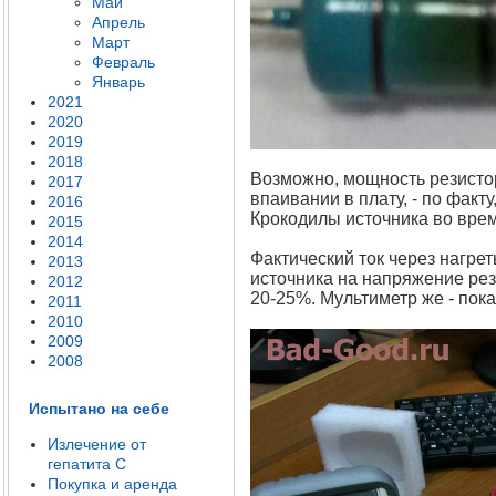
Май
Апрель
Март
Февраль
Январь
2021
2020
2019
2018
Возможно, мощность резистор
2017
впаивании в плату, - по факт
2016
Крокодилы источника во врем
2015
2014
Фактический ток через нагре
2013
источника на напряжение рези
2012
20-25%. Мультиметр же - пок
2011
2010
2009
2008
Испытано на себе
Излечение от
гепатита C
Покупка и аренда