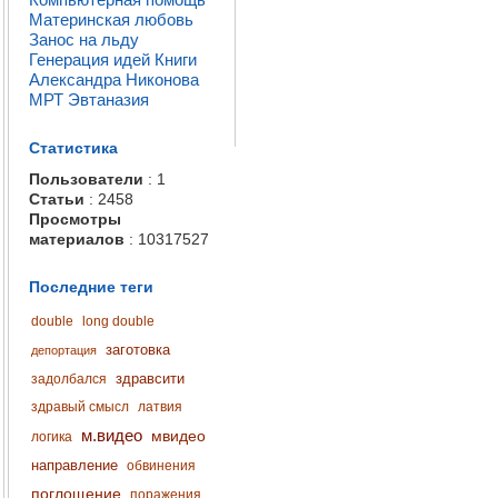
Материнская любовь
Занос на льду
Генерация идей
Книги
Александра Никонова
МРТ
Эвтаназия
Статистика
Пользователи
: 1
Статьи
: 2458
Просмотры
материалов
: 10317527
Последние теги
double
long double
заготовка
депортация
здравсити
задолбался
здравый смысл
латвия
м.видео
мвидео
логика
направление
обвинения
поглощение
поражения