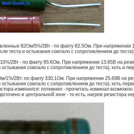
явленные 82Ом/5%/2Вт - по факту 82.5Ом. При напряжении 12
ле теста и остывания совпало с сопротивлением до теста),
/10%/2Вт - по факту 95.6Ом. При напряжении 13.85В на рези
и остывания совпало с сопротивлением до теста), хоть и пе
м/1%/2Вт: по факту 330.1Ом. При напряжении 25.69В на ре
и остывания совпало с сопротивлением до теста), хоть пер
стора изменился: потемнел - прочитать номинал возможно л
доточено в центральной зоне - то есть, нагрев резистора 