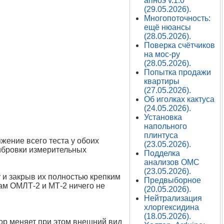
апноэ v.1.0
(29.05.2026).
Многопоточность:
ещё нюансы
(28.05.2026).
Поверка счётчиков
на мос-ру
(28.05.2026).
Попытка продажи
квартиры
(27.05.2026).
Об иголках кактуса
(24.05.2026).
Установка
напольного
плинтуса
жение всего теста у обоих
(23.05.2026).
либровки измерительных
Подделка
анализов ОМС
(23.05.2026).
 и закрыв их полностью крепким
Предвыборное
ам ОМЛТ-2 и МТ-2 ничего не
(20.05.2026).
Нейтрализация
хлоргексидина
(18.05.2026).
тор меняет при этом внешний вид