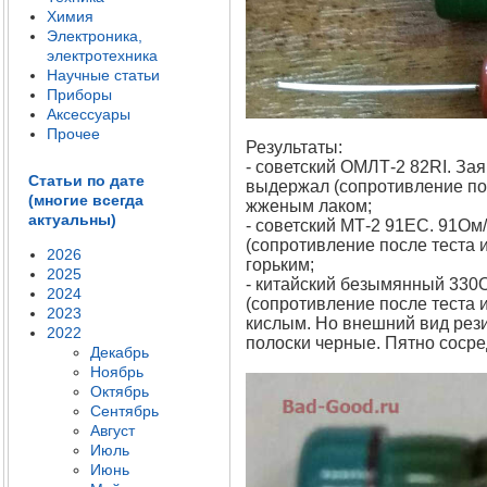
Химия
Электроника,
электротехника
Научные статьи
Приборы
Аксессуары
Прочее
Результаты:
- советский ОМЛТ-2 82RI. За
Статьи по дате
выдержал (сопротивление пос
(многие всегда
жженым лаком;
актуальны)
- советский МТ-2 91ЕС. 91Ом
(сопротивление после теста 
2026
горьким;
2025
- китайский безымянный 330О
2024
(сопротивление после теста 
2023
кислым. Но внешний вид рези
2022
полоски черные. Пятно сосре
Декабрь
Ноябрь
Октябрь
Сентябрь
Август
Июль
Июнь