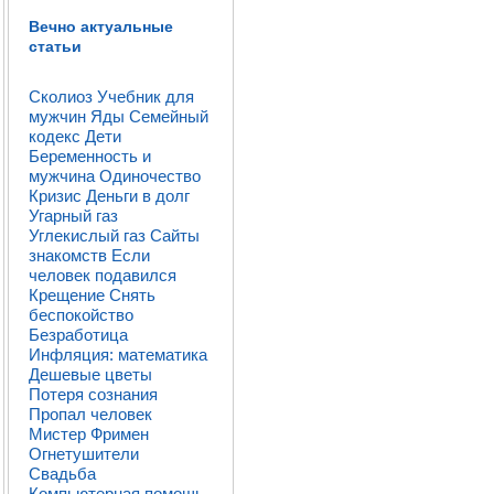
Вечно актуальные
статьи
Сколиоз
Учебник для
мужчин
Яды
Семейный
кодекс
Дети
Беременность и
мужчина
Одиночество
Кризис
Деньги в долг
Угарный газ
Углекислый газ
Сайты
знакомств
Если
человек подавился
Крещение
Снять
беспокойство
Безработица
Инфляция: математика
Дешевые цветы
Потеря сознания
Пропал человек
Мистер Фримен
Огнетушители
Свадьба
Компьютерная помощь