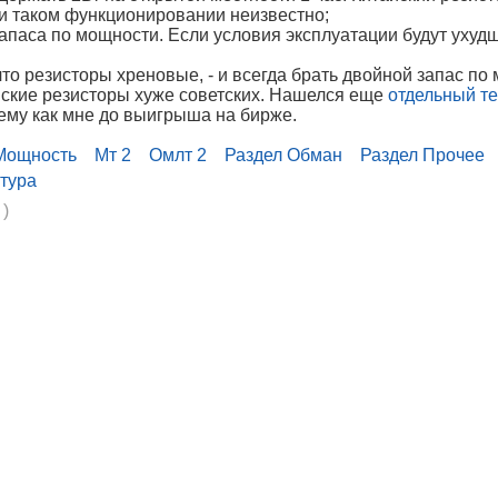
при таком функционировании неизвестно;
 запаса по мощности. Если условия эксплуатации будут ухудш
что резисторы хреновые, - и всегда брать двойной запас по
йские резисторы хуже советских. Нашелся еще
отдельный т
ему как мне до выигрыша на бирже.
Мощность
Мт 2
Омлт 2
Раздел Обман
Раздел Прочее
тура
 )