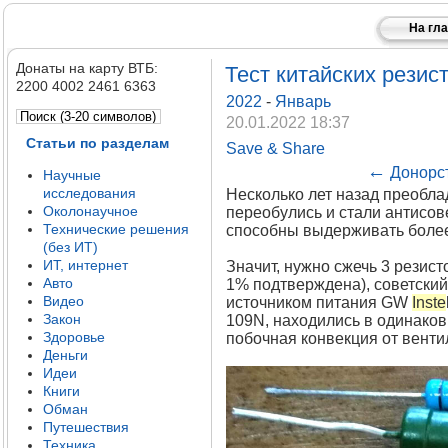
На гл
Донаты на карту ВТБ:
Тест китайских резист
2200 4002 2461 6363
2022
-
Январь
20.01.2022 18:37
Статьи по разделам
Save & Share
←
Донорст
Научные
исследования
Несколько лет назад преоблад
Околонаучное
переобулись и стали антисов
Технические решения
способны выдерживать более 
(без ИТ)
ИТ, интернет
Значит, нужно сжечь 3 резист
Авто
1% подтверждена), советский
Видео
источником питания GW
Inste
Закон
109N, находились в одинаков
Здоровье
побочная конвекция от вентил
Деньги
Идеи
Книги
Обман
Путешествия
Техника