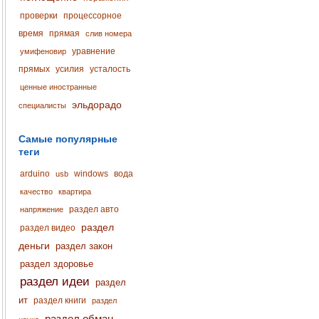
проверки
процессорное
время
прямая
слив номера
уравнение
умифеновир
прямых
усилия
усталость
ценные иностранные
эльдорадо
специалисты
Самые популярные
теги
arduino
windows
вода
usb
качество
квартира
раздел авто
напряжение
раздел
раздел видео
деньги
раздел закон
раздел здоровье
раздел идеи
раздел
ит
раздел книги
раздел
раздел обман