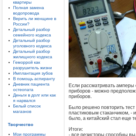
квартиры
Полная замена
водопровода
Верить ли женщине в
России?
Детальный разбор
семейного кодекса
Детальный разбор
уголовного кодекса
Детальный разбор
жилищного кодекса
Геморрой как
разрушитель жизни
Имплантация зубов
В помощь аспиранту
Дневник пациента
Если рассматривать амперы с
остеопата
приборов - можно предположи
Деньги в долг или как
приборов.
я нарвался
Белый список
Было решено повторить тест 
магазнов
пластиковым стаканчиком, - 
было, а китайский стал еще 
Творчество
Итоги:
Мои программы
- все резисторы способны вы