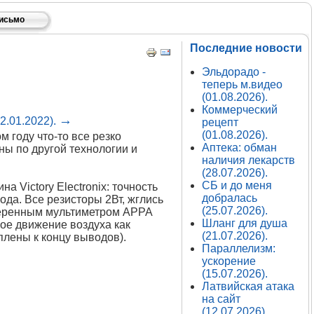
письмо
Последние новости
Эльдорадо -
теперь м.видео
(01.08.2026).
Коммерческий
→
2.01.2022).
рецепт
(01.08.2026).
м году что-то все резко
Аптека: обман
ны по другой технологии и
наличия лекарств
(28.07.2026).
СБ и до меня
а Victory Electronix: точность
добралась
ода. Все резисторы 2Вт, жглись
(25.07.2026).
веренным мультиметром APPA
Шланг для душа
ое движение воздуха как
(21.07.2026).
плены к концу выводов).
Параллелизм:
ускорение
(15.07.2026).
Латвийская атака
на сайт
(12.07.2026).