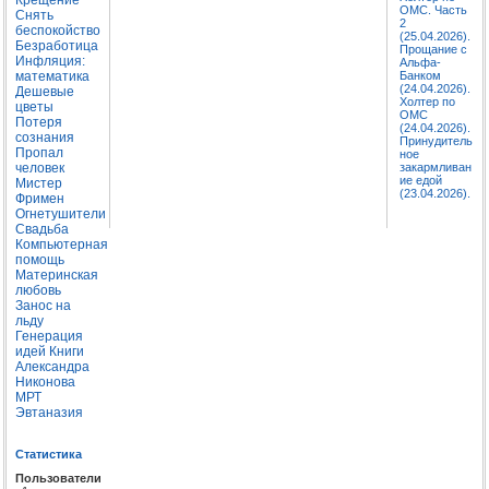
ОМС. Часть
Снять
2
беспокойство
(25.04.2026).
Безработица
Прощание с
Инфляция:
Альфа-
математика
Банком
(24.04.2026).
Дешевые
Холтер по
цветы
ОМС
Потеря
(24.04.2026).
сознания
Принудитель
Пропал
ное
человек
закармливан
ие едой
Мистер
(23.04.2026).
Фримен
Огнетушители
Свадьба
Компьютерная
помощь
Материнская
любовь
Занос на
льду
Генерация
идей
Книги
Александра
Никонова
МРТ
Эвтаназия
Статистика
Пользователи