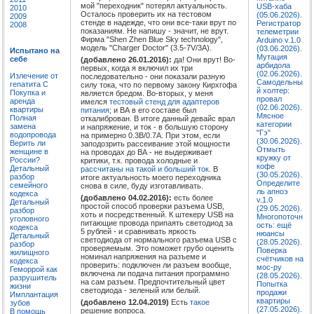
мой "переходник" потерял актуальность.
USB-хаба
2010
Осталось проверить их на тестовом
(05.06.2026).
2009
стенде в надежде, что они все-таки врут по
Регистратор
2008
показаниям. Не напишу - значит, не врут.
телеметрии
Фирма "Shen Zhen Blue Sky technology",
Arduino v.1.0
модель "Charger Doctor" (3.5-7V/3A).
(03.06.2026).
Испытано на
Мутация
себе
(добавлено 26.01.2016):
да! Они врут! Во-
арбидола
первых, когда я включил их три
(02.06.2026).
Излечение от
последовательно - они показали разную
Самодельны
гепатита C
силу тока, что по первому закону Кирхгофа
й холтер:
Покупка и
является бредом. Во-вторых, у меня
провал
аренда
имелся
тестовый стенд для адаптеров
(02.06.2026).
квартиры
питания
; и ВА в его составе был
Мясное
Полная
откалиброван. В итоге данный девайс врал
категории
замена
и напряжение, и ток - в большую сторону
"Гэ"
водопровода
на примерно 0.3В/0.7А. При этом, если
(30.06.2026).
Верить ли
заподозрить рассеивание этой мощности
Отмыть
женщине в
на проводах до ВА - не выдерживает
кружку от
России?
критики, т.к. провода холодные и
кофе
Детальный
рассчитаны на такой и больший ток
. В
(30.05.2026).
разбор
итоге актуальность моего переходника
Определите
семейного
снова в силе, буду изготавливать.
ль апноэ
кодекса
(добавлено 04.02.2016):
есть более
v.1.0
Детальный
простой способ проверки разъема USB,
(29.05.2026).
разбор
хоть и посредственный. К штекеру USB на
Многопоточн
уголовного
питающие провода припаять светодиод за
ость: ещё
кодекса
5 рублей - и сравнивать яркость
нюансы
Детальный
светодиода от нормального разъема USB с
(28.05.2026).
разбор
проверяемым. Это поможет грубо оценить
Поверка
жилищного
номинал напряжения на разъеме и
счётчиков на
кодекса
проверить: подключен ли разъем вообще,
мос-ру
Геморрой как
включена ли подача питания программно
(28.05.2026).
разрушитель
на сам разъем. Предпочтительный цвет
Попытка
жизни
светодиода - зеленый или белый.
продажи
Имплантация
квартиры
(добавлено 12.04.2019)
Есть
такое
зубов
(27.05.2026).
решение вопроса.
В помощь