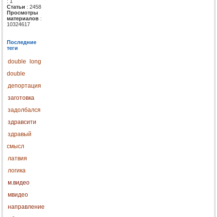
: 1
Статьи
: 2458
Просмотры
материалов
:
10324617
Последние
теги
double
long
double
депортация
заготовка
задолбался
здравсити
здравый
смысл
латвия
логика
м.видео
мвидео
направление