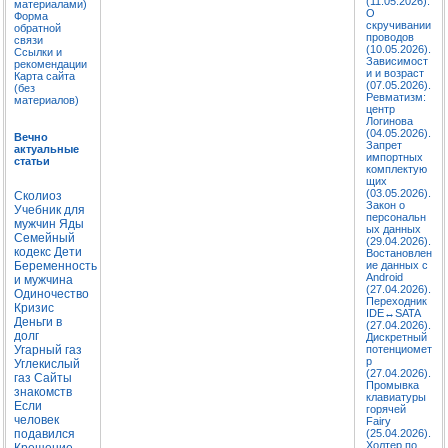
(11.05.2026).
материалами)
О
Форма
скручивании
обратной
проводов
связи
(10.05.2026).
Ссылки и
Зависимост
рекомендации
и и возраст
Карта сайта
(07.05.2026).
(без
Ревматизм:
материалов)
центр
Логинова
(04.05.2026).
Вечно
Запрет
актуальные
импортных
статьи
комплектую
щих
(03.05.2026).
Сколиоз
Закон о
Учебник для
персональн
мужчин
Яды
ых данных
Семейный
(29.04.2026).
кодекс
Дети
Востановлен
Беременность
ие данных с
Android
и мужчина
(27.04.2026).
Одиночество
Переходник
Кризис
IDE↔SATA
Деньги в
(27.04.2026).
долг
Дискретный
Угарный газ
потенциомет
р
Углекислый
(27.04.2026).
газ
Сайты
Промывка
знакомств
клавиатуры
Если
горячей
человек
Fairy
подавился
(25.04.2026).
Холтер по
Крещение