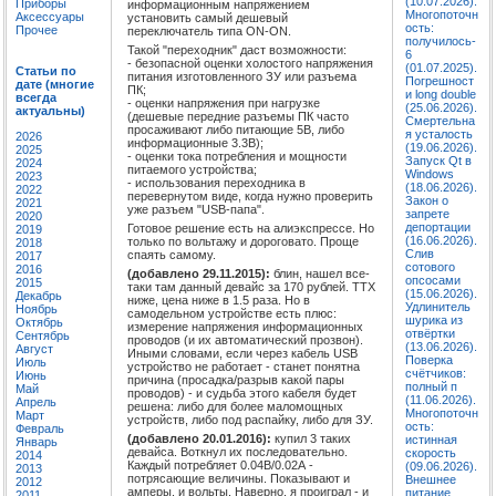
(10.07.2026).
Приборы
информационным напряжением
Многопоточн
Аксессуары
установить самый дешевый
ость:
Прочее
переключатель типа ON-ON.
получилось-
Такой "переходник" даст возможности:
6
- безопасной оценки холостого напряжения
(01.07.2025).
Статьи по
питания изготовленного ЗУ или разъема
Погрешност
дате (многие
ПК;
и long double
всегда
- оценки напряжения при нагрузке
(25.06.2026).
актуальны)
(дешевые передние разъемы ПК часто
Смертельна
просаживают либо питающие 5В, либо
я усталость
2026
информационные 3.3В);
(19.06.2026).
2025
- оценки тока потребления и мощности
Запуск Qt в
2024
питаемого устройства;
Windows
2023
- использования переходника в
(18.06.2026).
2022
перевернутом виде, когда нужно проверить
Закон о
2021
уже разъем "USB-папа".
запрете
2020
депортации
Готовое решение есть на алиэкспрессе. Но
2019
(16.06.2026).
только по вольтажу и дороговато. Проще
2018
Слив
спаять самому.
2017
сотового
2016
(добавлено 29.11.2015):
блин, нашел все-
опсосами
2015
таки там данный девайс за 170 рублей. ТТХ
(15.06.2026).
Декабрь
ниже, цена ниже в 1.5 раза. Но в
Удлинитель
Ноябрь
самодельном устройстве есть плюс:
шурика из
Октябрь
измерение напряжения информационных
отвёртки
Сентябрь
проводов (и их автоматический прозвон).
(13.06.2026).
Август
Иными словами, если через кабель USB
Поверка
Июль
устройство не работает - станет понятна
счётчиков:
Июнь
причина (просадка/разрыв какой пары
полный п
Май
проводов) - и судьба этого кабеля будет
(11.06.2026).
Апрель
решена: либо для более маломощных
Многопоточн
Март
устройств, либо под распайку, либо для ЗУ.
ость:
Февраль
(добавлено 20.01.2016):
купил 3 таких
истинная
Январь
девайса. Воткнул их последовательно.
скорость
2014
Каждый потребляет 0.04В/0.02А -
(09.06.2026).
2013
потрясающие величины. Показывают и
Внешнее
2012
амперы, и вольты. Наверно, я проиграл - и
питание
2011