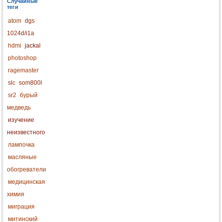
Случайные
теги
atom
dgs
1024d/i1a
hdmi
jackal
photoshop
ragemaster
slc
som800l
sr2
бурый
медведь
изучение
неизвестного
лампочка
масляные
обогреватели
медицинская
химия
миграция
митинский