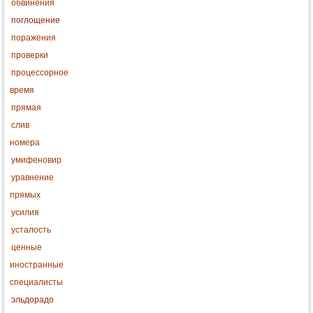
обвинения
поглощение
поражения
проверки
процессорное
время
прямая
слив
номера
умифеновир
уравнение
прямых
усилия
усталость
ценные
иностранные
специалисты
эльдорадо