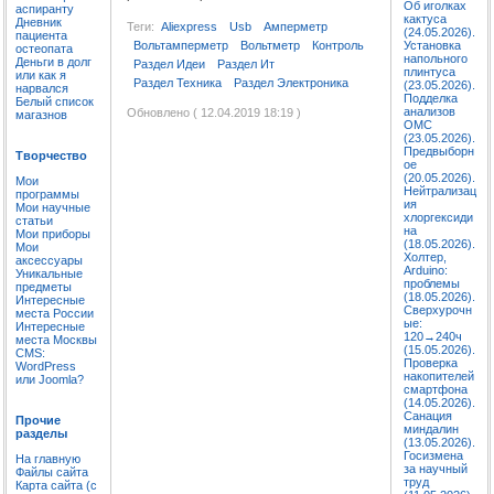
Об иголках
аспиранту
кактуса
Дневник
Теги:
Aliexpress
Usb
Амперметр
(24.05.2026).
пациента
Вольтамперметр
Вольтметр
Контроль
Установка
остеопата
напольного
Деньги в долг
Раздел Идеи
Раздел Ит
плинтуса
или как я
Раздел Техника
Раздел Электроника
(23.05.2026).
нарвался
Подделка
Белый список
анализов
Обновлено ( 12.04.2019 18:19 )
магазнов
ОМС
(23.05.2026).
Предвыборн
Творчество
ое
(20.05.2026).
Мои
Нейтрализац
программы
ия
Мои научные
хлоргексиди
статьи
на
Мои приборы
(18.05.2026).
Мои
Холтер,
аксессуары
Arduino:
Уникальные
проблемы
предметы
(18.05.2026).
Интересные
Сверхурочн
места России
ые:
Интересные
120→240ч
места Москвы
(15.05.2026).
CMS:
Проверка
WordPress
накопителей
или Joomla?
смартфона
(14.05.2026).
Санация
Прочие
миндалин
разделы
(13.05.2026).
Госизмена
На главную
за научный
Файлы сайта
труд
Карта сайта (с