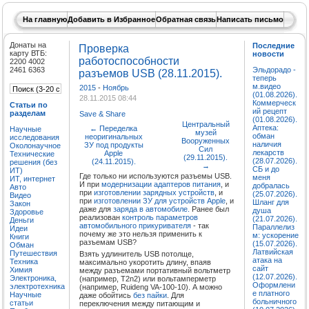
На главную
Добавить в Избранное
Обратная связь
Написать письмо
Донаты на
Последние
Проверка
карту ВТБ:
новости
работоспособности
2200 4002
2461 6363
Эльдорадо -
разъемов USB (28.11.2015).
теперь
м.видео
2015
-
Ноябрь
(01.08.2026).
28.11.2015 08:44
Коммерческ
Статьи по
ий рецепт
разделам
Save & Share
(01.08.2026).
Центральный
Аптека:
←
Переделка
Научные
музей
обман
неоригинальных
исследования
Вооруженных
наличия
ЗУ под продукты
Околонаучное
Сил
лекарств
Apple
Технические
(29.11.2015).
(28.07.2026).
(24.11.2015).
решения (без
→
СБ и до
ИТ)
Где только ни используются разъемы USB.
меня
ИТ, интернет
И при
модернизации адаптеров питания
, и
добралась
Авто
при
изготовлении зарядных устройств
, и
(25.07.2026).
Видео
при
изготовлении ЗУ для устройств Apple
, и
Шланг для
Закон
даже для
заряда в автомобиле.
Ранее был
душа
Здоровье
реализован
контроль параметров
(21.07.2026).
Деньги
автомобильного прикуривателя
- так
Параллелиз
Идеи
почему же это нельзя применить к
м: ускорение
Книги
разъемам USB?
(15.07.2026).
Обман
Латвийская
Путешествия
Взять удлинитель USB потолще,
атака на
Техника
максимально укоротить длину, впаяв
сайт
Химия
между разъемами портативный вольтметр
(12.07.2026).
Электроника,
(например, T2n2) или вольтамперметр
Оформлени
электротехника
(например, Ruideng VA-100-10). А можно
е платного
Научные
даже обойтись
без пайки
. Для
больничного
статьи
переключения между питающим и