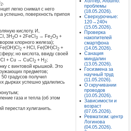
Холтер, Arduino:
l
.
2
проблемы
нцет легко снимал с него
(18.05.2026).
а успешно, поверхность припоя
Сверхурочные:
120→240ч
(15.05.2026).
оляную кислоту. И,
Проверка
Cl, 3H
O + 2FeCl
→ Fe
O
+
накопителей
2
3
2
3
твором хлорного железа);
смартфона
Fe(OH)Cl
+ HCl, Fe(OH)Cl
+
(14.05.2026).
2
2
Санация
сферу; но кислота, ввиду своей
миндалин
HCl + Cu → CuCl
+ H
;
2
2
(13.05.2026).
нку с винтовой крышкой. Это
Госизмена за
кружающих предметов;
научный труд
 50 градусов получил
(11.05.2026).
ых дырках успешно удалились
О скручивании
проводов
ронутым;
(10.05.2026).
ение газа и тепла (об этом
Зависимости и
возраст
й перестал хулиганить.
(07.05.2026).
Ревматизм: центр
Логинова
(04.05.2026).