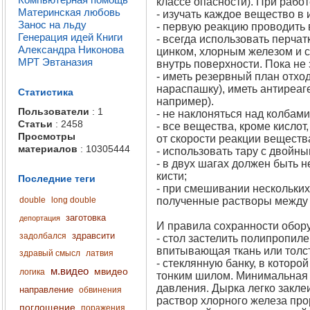
классе опасности). При рабо
Материнская любовь
- изучать каждое вещество в 
Занос на льду
- первую реакцию проводить 
Генерация идей
Книги
- всегда использовать перча
Александра Никонова
цинком, хлорным железом и 
МРТ
Эвтаназия
внутрь поверхности. Пока не 
- иметь резервный план отхо
нараспашку), иметь антиреаг
Статистика
например).
Пользователи
: 1
- не наклоняться над колбами
Статьи
: 2458
- все вещества, кроме кислот
Просмотры
от скорости реакции веществ
материалов
: 10305444
- использовать тару с двойн
- в двух шагах должен быть н
кисти;
Последние теги
- при смешивании нескольких
double
long double
полученные растворы между 
заготовка
депортация
И правила сохранности обор
здравсити
задолбался
- стол застелить полипропиле
впитывающая ткань или толст
здравый смысл
латвия
- стеклянную банку, в которо
м.видео
мвидео
логика
тонким шилом. Минимальная 
давления. Дырка легко заклеи
направление
обвинения
раствор хлорного железа про
поглощение
поражения