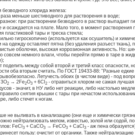
и безводного хлорида железа:
7 раза меньше шестиводного для растворения в воде;
м разное: при растворении безводного в раствор выпадает г
 и осаждается на плате. Мало того, в момент растворения
я пластиковой тары и треска стекла;
ильно гигроскопично (используется как осушитель) и химич
 на одежду оставляет пятна (без удаления разъест ткань),
зистые оболочки, высокая коррозионная активность. Но: ш
о совсем немного влаги, чтобы перейти прямо в таре в жид
);
т поделить между собой второй и третий класс опасности, 
ости оба вторым считать. По ГОСТ 19433-88: "Разные едкие
рывобезопасно. Летучесть обоих (в чистом виде) - под воп
 3O
→ 2Fe
O
+ 6Cl
- отравиться хлором не самая лучшая 
2
2
3
2
усов - значит, в НУ либо нет реакции, либо настолько медл
 правило снятия крышки с тары при нечастом использовании
ре, либо стечет к ногам.
ше не выливать в канализацию (они еще и химически грязны
можно нейтрализовать мелом, известью, золой или содой, по
ллов: FeCl
+ CaCO
→ FeCO
+ CaCl
- аж пена образуется
3
3
3
3
принесет пользу: очистит от органики. Также нейтрализаци