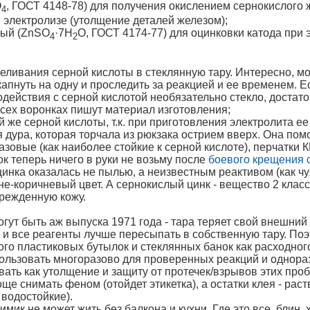
O
, ГОСТ 4148-78) для получения окислением сернокислого же
4
и электролизе (утолщение деталей железом);
ный (ZnSO
·7H
O, ГОСТ 4174-77) для оцинковки катода при 
4
2
реливания серной кислоты в стеклянную тару. Интересно, м
пнуть на одну и проследить за реакцией и ее временем. Есл
действия с серной кислотой необязательно стекло, достат
всех воронках пишут материал изготовления;
ой же серной кислоты, т.к. при приготовления электролита е
 дура, которая торчала из рюкзака острием вверх. Она помо
азовые (как наиболее стойкие к серной кислоте), перчатки
к теперь ничего в руки не возьму после
боевого крещения 
инка оказалась не пылью, а неизвестным реактивом (как чу
ине-коричневый цвет. А сернокислый цинк - вещество 2 клас
врежденную кожу.
ут быть аж выпуска 1971 года - тара теряет свой внешний
, и все реагенты лучше пересыпать в собственную тару. По
ого пластиковых бутылок и стеклянных банок как расходног
пользовать многоразово для проверенных реакций и однор
вать как утолщение и защиту от протечек/взрывов этих пр
още снимать феном (отойдет этикетка), а остатки клея - рас
 водостойкие).
имик не может жить без балкона и кухни. Где это все, блин, 