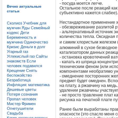
- посуда моется легче.
Вечно актуальные
Остальное после реакций как
статьи
субъективно кажется слабее).
Нестандартное применение х
Сколиоз
Учебник для
- обезвреживание разлитой 
мужчин
Яды
Семейный
- альтернативный источник э
кодекс
Дети
количества тепла. Оксидная 
Беременность и
и самим хлористым железом (
мужчина
Одиночество
Кризис
Деньги в долг
алюминий в сухое безводное 
Угарный газ
катализатором данных реакци
Углекислый газ
Сайты
- остановка кровотечений ва
знакомств
Если
- капать из шприца концентр
человек подавился
техническим феном (или испо
Крещение
Снять
компонентами необратимо ун
беспокойство
- омеднение посторонних же
Безработица
предмет будет омеднен. Всп
Инфляция: математика
на плату, а ржавчину на медь.
Дешевые цветы
удалении ржавчины участвует
Потеря сознания
- не просто травление плат 
Пропал человек
рисунка на печатной плате п
Мистер Фримен
Огнетушители
Ранее были выработаны прави
Свадьба
опасности (это спасло меня с
Компьютерная помощь