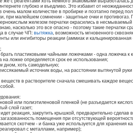
те же с реагентами хоть немного знакомыми выработалась д
интернете глубоко и въедливо. Это избавит от неожиданнос
в очень малом количестве в пробирке и поэтапно перед по
тки, при малейшем сомнении - защитные очки и противогаз.
сернокислым железом перчатки окрасились в несмываемый ж
знаю, насколько это все опасно - поэтому такие перчатки с
да в случае ЧП:
вытяжка
, возможность мгновенного сквозняк
енты или ингибиторы реакции (аммиак и кальцинированная 
;
, брать пластиковыми чайными ложечками - одна ложечка к 
а на ложке определяется срок ее использования;
ым дном, хоть самодельную;
еиссякаемый источник воды, на расстоянии вытянутой руки 
 веществ в растворителе сначала смешивать каждое вещест
собой.
удования:
новой или полиэтиленовой пленкой (не разъедается кислота
ый слой газет;
й идет реакция, закрутить крышкой, предварительно сделав 
загазованность помещения при отсутствующей вероятности
вается скотчем - и банка уже используется для хранения ка
реагировал с металлами, например);