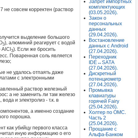
Запрет импортных
комплектующих
7 не совсем корректен (раствор
(03.05.2026).
Закон о
персональных
данных
(29.04.2026).
получится выделение большого
Востановление
O
), алюминий реагирует с водой
3
данных с Android
 AlCl
). Если же бросить
3
(27.04.2026).
есс. Поваренная соль является
Переходник
лезо;
IDE↔SATA
(27.04.2026).
ые не удалось отпаять даже
Дискретный
платами с электронными
потенциометр
(27.04.2026).
травленный раствор железный
Промывка
рос: а не заменить ли там железо
клавиатуры
вода и электролиз - т.к. в
горячей Fairy
(25.04.2026).
компонентов, а именно создание
Холтер по ОМС.
вого порошка.
Часть 2
(25.04.2026).
т как убийцу первого класса
Прощание с
прочитал иную информацию о его
Альфа-Банком