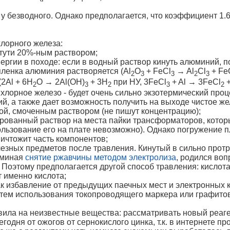
 у безводного. Однако предполагается, что коэффициент 1.6
лорного железа:
ртути 20%-ным раствором;
нергии в походе: если в водный раствор кинуть алюминий, 
пленка алюминия растворяется (Al
O
+ FeCl
→ Al
Cl
+ Fe
2
3
3
2
3
2Al + 6H
O → 2Al(OH)
+ 3H
при НУ, 3FeCl
+ Al → 3FeCl
+
2
3
2
3
2
хлорное железо - будет очень сильно экзотермический проц
й, а также дает возможность получить на выходе чистое же
той, смоченным раствором (не пишут концентрацию);
ированный раствор на места пайки трансформаторов, котор
льзование его на плате невозможно). Однако погружение 
ичтожит часть компонентов;
лезных предметов после травления. Кинутый в сильно про
оминая
снятие ржавчины методом электролиза
, родился воп
 Поэтому предполагается другой способ травления: кислота, 
 именно кислота;
как избавление от предыдущих паечных мест и электронных 
утем использования токопроводящего маркера или графито
ла на неизвестные вещества: рассматривать новый реаген
егодня от ожогов от сернокислого цинка, т.к. в интернете 