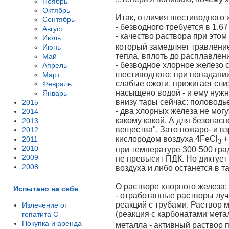
Ноябрь
Октябрь
Итак, отличия шестиводного 
Сентябрь
- безводного требуется в 1.6
Август
- качество раствора при это
Июль
который замедляет травление
Июнь
тепла, вплоть до расплавлени
Май
- безводное хлорное железо с
Апрель
шестиводного: при попадании
Март
слабые ожоги, прижигает сли
Февраль
насыщено водой - и ему нужн
Январь
внизу тары сейчас: половодье
2015
- два хлорных железа не могу
2014
какому какой. А для безопасн
2013
вещества". Зато пожаро- и вз
2012
кислородом воздуха 4FeCl
+
2011
3
2010
при температуре 300-500 град
2009
не превысит ПДК. Но диктует
2008
воздуха и либо останется в та
О растворе хлорного железа:
Испытано на себе
- отработанные растворы луч
реакций с трубами. Раствор 
Излечение от
(реакция с карбонатами мета
гепатита C
Покупка и аренда
металла - активный раствор 