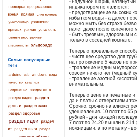
- надувной шарик, натянутый
индикатором не является;
проверки
процессорное
- предотвращение высоких кон
время
прямая
слив номера
избытком воды - а далее пер
уравнение
умифеновир
можно мыть без страха безво
налет даже после конечного 
прямых
усилия
усталость
- быть трезвым, здоровым и 
ценные иностранные
только в соседней комнате.
эльдорадо
специалисты
Теперь о провальных способа
- чистящее средство для тру
Самые популярные
на протяжение 5 часов не прив
теги
- травление медным купоросо
совсем ничего нет (медный ку
arduino
windows
вода
usb
- травление азотной кислото
качество
квартира
внимательным.
раздел авто
напряжение
Теперь о цене на печатные и
раздел
раздел видео
да и платы с отверстиями тож
деньги
раздел закон
Срочно, срочно на алиэкспрес
удешевления. 10 плат по 65 р
раздел здоровье
рублей - для каждой последую
раздел идеи
раздел
7 плат по 24.20 вышли в 214 
ножницами, а по металлу - в
ит
раздел книги
раздел
раздел обман