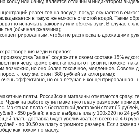
 на колбу или банку, является отличным индикатором выдел
центраций реагентов на посуде: посуда окунается в емкость
екладывается в такую же емкость с чистой водой. Таким обр
звратно испачкать раковину или обжечь руки. В случае с х
мытья (обычная ржавчина);
сконцентрированным, чтобы не расплескать дрожащими рукам
х растворения меди и припоя:
б производства "ашан" содержит в своем составе 15% едкого
ел ни к чему, кроме очистки платы от грязи и, похоже, лака
м возможно, но оно более токсичное, медленное. Совсем др
порос, к тому же, стоит 380 рублей за килограмм);
й очень эффективно, но она летучая и концентрированная -
 макетные платы. Российские магазины отметаются сразу: те
е. Чудик на работе купил макетную плату размером примерно
с. Макетная плата с бесплатной доставкой стоит 65 рублей, 
ублей - 650 рублей; а если выбрать плату 100x220 по 24 ру
щей платы доставка будет увеличиваться всего на 4-6 рубле
рублей - по 30.50 за плату огромного размера. Если размер 
ообще как ножом по маслу.