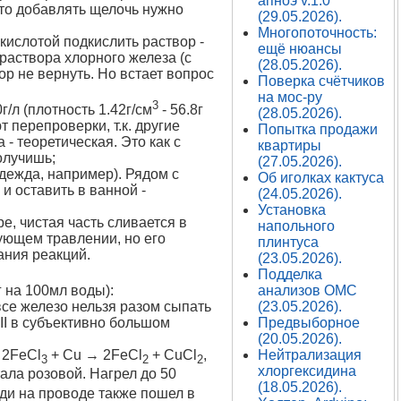
апноэ v.1.0
 то добавлять щелочь нужно
(29.05.2026).
Многопоточность:
кислотой подкислить раствор -
ещё нюансы
раствора хлорного железа (с
(28.05.2026).
р не вернуть. Но встает вопрос
Поверка счётчиков
на мос-ру
3
/л (плотность 1.42г/см
- 56.8г
(28.05.2026).
 перепроверки, т.к. другие
Попытка продажи
- теоретическая. Это как с
квартиры
олучишь;
(27.05.2026).
одежда, например). Рядом с
Об иголках кактуса
и оставить в ванной -
(24.05.2026).
Установка
е, чистая часть сливается в
напольного
дующем травлении, но его
плинтуса
ания реакций.
(23.05.2026).
Подделка
анализов ОМС
г на 100мл воды):
(23.05.2026).
все железо нельзя разом сыпать
Предвыборное
 II в субъективно большом
(20.05.2026).
Нейтрализация
 2FeCl
+ Cu → 2FeCl
+ CuCl
,
3
2
2
хлоргексидина
ала розовой. Нагрел до 50
(18.05.2026).
еди на проводе также пошел в