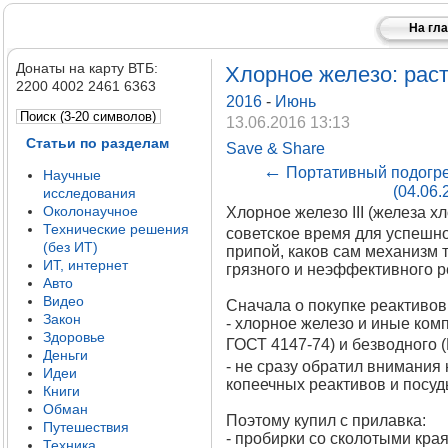
На гл
Донаты на карту ВТБ:
Хлорное железо: раст
2200 4002 2461 6363
2016
-
Июнь
13.06.2016 13:13
Статьи по разделам
Save & Share
←
Портативный подогре
Научные
(04.06.
исследования
Околонаучное
Хлорное железо III (железа х
Технические решения
советское время для успешно
(без ИТ)
припой, каков сам механизм т
ИТ, интернет
грязного и неэффективного р
Авто
Видео
Сначала о покупке реактивов
Закон
- хлорное железо и иные ком
Здоровье
ГОСТ 4147-74) и безводного 
Деньги
- не сразу обратил внимания 
Идеи
копеечных реактивов и посуд
Книги
Обман
Поэтому купил с прилавка:
Путешествия
- пробирки со сколотыми края
Техника