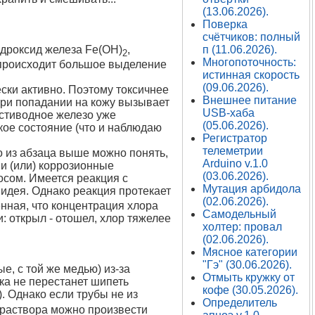
(13.06.2026).
Поверка
счётчиков: полный
идроксид железа Fe(OH)
,
п (11.06.2026).
2
Многопоточность:
 происходит большое выделение
истинная скорость
(09.06.2026).
ески активно. Поэтому токсичнее
Внешнее питание
 при попадании на кожу вызывает
USB-хаба
естиводное железо уже
(05.06.2026).
кое состояние (что и наблюдаю
Регистратор
телеметрии
но из абзаца выше можно понять,
Arduino v.1.0
 и (или) коррозионные
(03.06.2026).
росом. Имеется реакция с
Мутация арбидола
идея. Однако реакция протекает
(02.06.2026).
енная, что концентрация хлора
Самодельный
: открыл - отошел, хлор тяжелее
холтер: провал
(02.06.2026).
Мясное категории
"Гэ" (30.06.2026).
е, с той же медью) из-за
Отмыть кружку от
ка не перестанет шипеть
кофе (30.05.2026).
). Однако если трубы не из
Определитель
ю раствора можно произвести