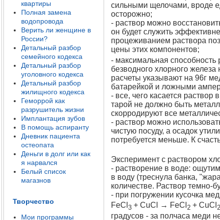
квартиры
сильными щелочами, вроде ед
Полная замена
осторожно;
водопровода
- раствор можно восстановит
Верить ли женщине в
он будет служить эффективне
России?
процеживанием раствора позж
Детальный разбор
цены этих компонентов;
семейного кодекса
- максимальная способность 
Детальный разбор
безводного хлорного железа н
уголовного кодекса
расчеты указывают на 96г мед
Детальный разбор
батарейкой и ложными ампер-
жилищного кодекса
- все, чего касается раствор
Геморрой как
тарой не должно быть металл
разрушитель жизни
скорродируют все металличес
Имплантация зубов
- раствор можно использовать
В помощь аспиранту
чистую посуду, а осадок утил
Дневник пациента
потребуется меньше. К счасть
остеопата
Деньги в долг или как
Эксперимент с раствором хло
я нарвался
- растворение в воде: ощутим
Белый список
в воду (треснула банка, "жар
магазнов
количестве. Раствор темно-бур
- при погружении кусочка ме
Творчество
FeCl
+ CuCl → FeCl
+ CuCl
3
2
градусов - за полчаса меди н
Мои программы