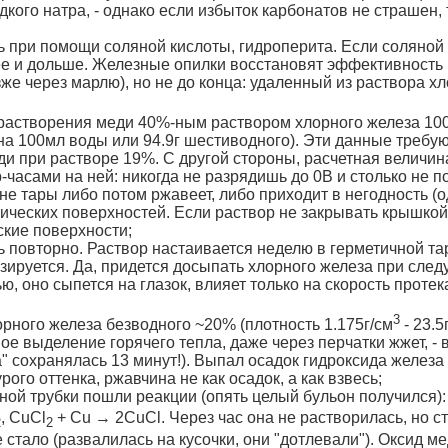
кого натра, - однако если избыток карбонатов не страшен,
ь при помощи соляной кислоты, гидроперита. Если соляной 
е и дольше. Железные опилки восстановят эффективность 
е через марлю), но не до конца: удаленный из раствора хло
растворения меди 40%-ным раствором хлорного железа 100г
а 100мл воды или 94.9г шестиводного). Эти данные требуют
и при растворе 19%. С другой стороны, расчетная величина 
часами на ней: никогда не разрядишь до 0В и столько не п
 вне тары либо потом ржавеет, либо приходит в негодность (
ических поверхностей. Если раствор не закрывать крышкой 
кие поверхности;
 повторно. Раствор настаивается неделю в герметичной тар
изируется. Да, придется досыпать хлорного железа при сле
ю, оно сыпется на глазок, влияет только на скорость протек
3
рного железа безводного ~20% (плотность 1.175г/см
- 23.5
ое выделение горячего тепла, даже через перчатки жжет, - 
а" сохранялась 13 минут!). Выпал осадок гидроксида железа
ого оттенка, ржавчина не как осадок, а как взвесь;
дной трубки пошли реакции (опять целый бульон получился):
, CuCl
+ Cu → 2CuCl. Через час она не растворилась, но ст
2
2
е стало (развалилась на кусочки, они "дотлевали"). Оксид м