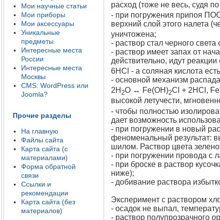
расход (тоже не весь, судя п
Мои научные статьи
- при погружения припоя ПОС 
Мои приборы
верхний слой этого налета (ч
Мои аксессуары
Уникальные
уничтожена;
предметы
- раствор стал черного света
Интересные места
- раствор имеет запах от нача
России
действительно, идут реакции
Интересные места
6HCl - а соляная кислота ест
Москвы
- основной механизм распада х
CMS: WordPress или
2H
O ↔ Fe(OH)
Cl + 2HCl, F
2
2
Joomla?
высокой летучести, мгновенн
- чтобы полностью изолирова
Прочие разделы
дает возможность использов
- при погружении в новый ра
На главную
феноменальный результат: вы
Файлы сайта
шилом. Раствор цвета зелено
Карта сайта (с
- при погружении провода с 
материалами)
- при броске в раствор кусо
Форма обратной
ниже);
связи
- добивание раствора избытк
Ссылки и
рекомендации
Эксперимент с раствором хло
Карта сайта (без
- осадок не выпал, температу
материалов)
- раствор полупрозрачного ор