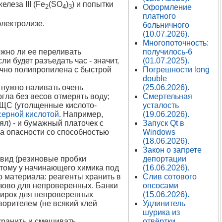
леза III (Fe
(SO
)
) и попытки
2
4
3
Оформление
платного
электролизе.
больничного
(10.07.2026).
Многопоточность:
ожно ли ее переливать
получилось-6
и будет разъедать час - значит,
(01.07.2025).
очно полипропилена с быстрой
Погрешности long
double
е нужно наливать очень
(25.06.2026).
гла без весов отмерять воду;
Смертельная
 КЩС (утолщенные кислото-
усталость
серной кислотой
. Например,
(19.06.2026).
ял) - и бумажный платочек с
Запуск Qt в
са опасности со способностью
Windows
(18.06.2026).
Закон о запрете
 вид (резиновые пробки
депортации
этому у начинающего химика под
(16.06.2026).
о материала: реагенты хранить в
Слив сотового
азово для непроверенных. Банки
опсосами
обирок для непроверенных
(15.06.2026).
творителем (не всякий клей
Удлинитель
шурика из
хранить и смешивать...
отвёртки