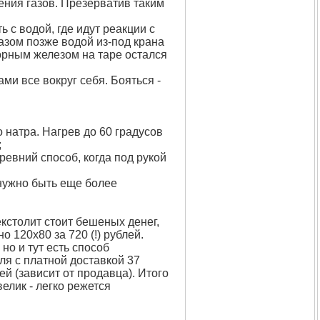
ения газов. Презерватив таким
 с водой, где идут реакции с
азом позже водой из-под крана
лорным железом на таре остался
и все вокруг себя. Бояться -
 натра. Нагрев до 60 градусов
;
евний способ, когда под рукой
 нужно быть еще более
кстолит стоит бешеных денег,
 120x80 за 720 (!) рублей.
но и тут есть способ
бля с платной доставкой 37
й (зависит от продавца). Итого
велик - легко режется