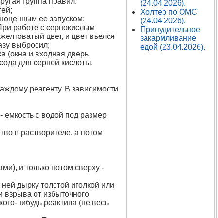
ругая группа правил:
(24.04.2026).
тей;
Холтер по ОМС
лноценным ее запуском;
(24.04.2026).
 При работе с сернокислым
Принудительное
елтоватый цвет, и цвет въелся
закармливание
разу выбросил;
едой (23.04.2026).
а (окна и входная дверь
сода для серной кислоты,
каждому реагенту. В зависимости
- емкость с водой под размер
во в растворителе, а потом
ми), и только потом сверху -
в ней дырку толстой иголкой или
 взрыва от избыточного
кого-нибудь реактива (не весь