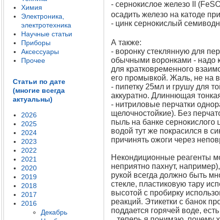
- сернокислое железо II (FeS
Химия
осадить железо на катоде пр
Электроника,
- цинк сернокислый семивод
электротехника
Научные статьи
А также:
Приборы
- воронку стеклянную для пе
Аксессуары
обычными воронками - надо ка
Прочее
для кратковременного взаимо
его промывкой. Жаль, не на 
Статьи по дате
- пипетку 25мл и грушу для т
(многие всегда
аккуратно. Длиннющая тонкая
актуальны)
- нитриловые перчатки однор
щелочностойкие). Без перчато
2026
пыль на банке сернокислого ц
2025
водой тут же покрасился в с
2024
причинять ожоги через непо
2023
2022
Некондиционные реагенты мог
2021
неприятно пахнут, например)
2020
рукой всегда должно быть мн
2019
стекле, пластиковую тару ис
2018
высотой с пробирку использо
2017
реакций. Этикетки с банок пр
2016
поддается горячей воде, есть
Декабрь
...теперь я понимаю, почему х