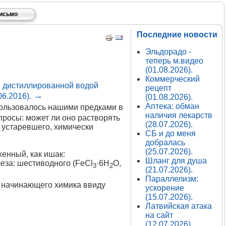
письмо
Последние новости
Эльдорадо -
теперь м.видео
(01.08.2026).
Коммерческий
ы дистиллированной водой
рецепт
→
06.2016).
(01.08.2026).
Аптека: обман
пользовалось нашими предками в
наличия лекарств
просы: может ли оно растворять
(28.07.2026).
к устаревшего, химически
СБ и до меня
добралась
(25.07.2026).
енный, как ишак:
Шланг для душа
леза: шестиводного (FeCl
·6H
O,
3
2
(21.07.2026).
Параллелизм:
ля начинающего химика ввиду
ускорение
(15.07.2026).
Латвийская атака
на сайт
(12.07.2026).