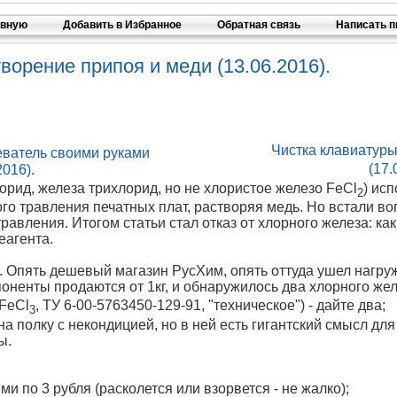
авную
Добавить в Избранное
Обратная связь
Написать 
ворение припоя и меди (13.06.2016).
Чистка клавиатур
ватель своими руками
(17.
2016).
лорид, железа трихлорид, но не хлористое железо FeCl
) ис
2
го травления печатных плат, растворяя медь. Но встали во
равления. Итогом статьи стал отказ от хлорного железа: ка
еагента.
. Опять дешевый магазин РусХим, опять оттуда ушел нагруж
поненты продаются от 1кг, и обнаружилось два хлорного же
(FeCl
, ТУ 6-00-5763450-129-91, "техническое") - дайте два;
3
на полку с некондицией, но в ней есть гигантский смысл д
ы.
ми по 3 рубля (расколется или взорвется - не жалко);