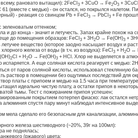
о всему, рановато вытащил): 2FeCl
+ 3CuO → Fe
O
+ 3CuC
3
2
3
61 (вместе с медью) - он остался, но покрылся налетом. Пи
ерный) - реакция со свинцом Pb + FeCl
→ PbCl
+ Fe прошл
3
3
 с зеленоватым оттенком;
ла и до конца - значит и летучесть. Запах крайне похож на с
 еще до помещения образцов: FeCl
+ 3H
O → Fe(OH)
+ 3H
3
2
3
ь летучее вещество (которое заодно насыщает воздух и рас
лорного железа от воды (в т.ч. из воздуха): FeCl
+ H
O
↔ 
3
2
e(OH)
Cl + H
O → Fe(OH)
+ HCl. Хлор не выделяется в атмо
2
2
3
о испаряется. А еще соляная кислота реагирует с медью: 2
ться от паров соляной кислоты, использовал стеклянную ба
ать раствор в помещении без ощутимых последствий для о
створ платы с припоем и медью на 1.5 часа при температуре
тащил идеально чистую плату, а остатки припоя в некотор
ватой тьмы. Тест с пожиранием припоя успешен;
лакированным покрытием потерпел фиаско: лак остался нет
чка алюминия спустя пару минут наблюдал интенсивное выдел
ом мела сделало его безопасным для канализации, алюмини
рного железа шестиводного (~20%, 39г на 100мл):
ра не поднялась;
анжевого (ржавого) цвета;