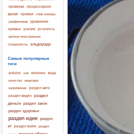
проверки
процессорное
время
прямая
слив номера
уравнение
умифеновир
прямых
усилия
усталость
ценные иностранные
эльдорадо
специалисты
Самые популярные
теги
arduino
windows
вода
usb
качество
квартира
раздел авто
напряжение
раздел
раздел видео
деньги
раздел закон
раздел здоровье
раздел идеи
раздел
ит
раздел книги
раздел
раздел обман