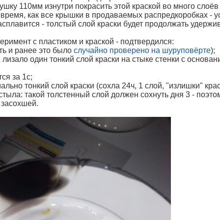
шку 110мм изнутри покрасить этой краской во много слоёв 
 время, как все крышки в продаваемых распредкоробках - у
асплавится - толстый слой краски будет продолжать удержив
римент с пластиком и краской - подтвердился:
оть и ранее это было
случайно проверено на шуруповёрте
);
я лизало один тонкий слой краски на стыке стенки с основа
тся за 1с;
ально тонкий слой краски (сохла 24ч, 1 слой, "излишки" кра
застыла: такой толстенный слой должен сохнуть дня 3 - поэто
 засохшей.