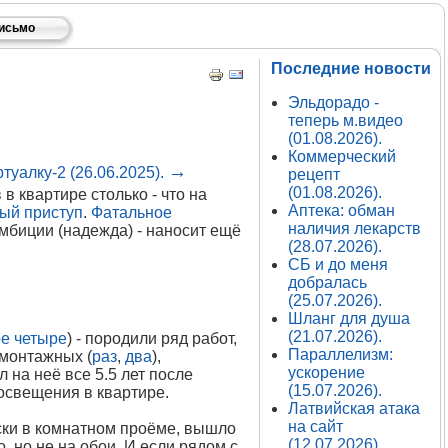
письмо
Последние новости
Эльдорадо -
теперь м.видео
(01.08.2026).
Коммерческий
→
туалку-2 (26.06.2025).
рецепт
(01.08.2026).
в квартире столько - что на
Аптека: обман
ый приступ
.
Фатальное
наличия лекарств
мбиции (надежда) - наносит ещё
(28.07.2026).
СБ и до меня
добралась
(25.07.2026).
Шланг для душа
(21.07.2026).
е четыре
) - породили ряд работ,
Параллелизм:
 монтажных (
раз
,
два
),
ускорение
 на неё все 5.5 лет после
(15.07.2026).
освещения в квартире.
Латвийская атака
на сайт
ски в комнатном проёме, вышло
(12.07.2026).
о, но не на обои. И если рядом с