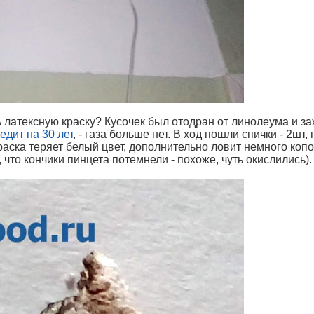
ь латексную краску? Кусочек был отодран от линолеума и за
едит на 30 лет
, - газа больше нет. В ход пошли спички - 2шт
аска теряет белый цвет, дополнительно ловит немного копот
, что кончики пинцета потемнели - похоже, чуть окислились).