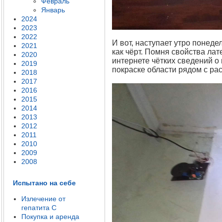
Февраль
Январь
2024
2023
2022
И вот, наступает утро понеде
2021
как чёрт. Помня свойства лате
2020
интернете чётких сведений о
2019
покраске области рядом с рас
2018
2017
2016
2015
2014
2013
2012
2011
2010
2009
2008
Испытано на себе
Излечение от
гепатита C
Покупка и аренда