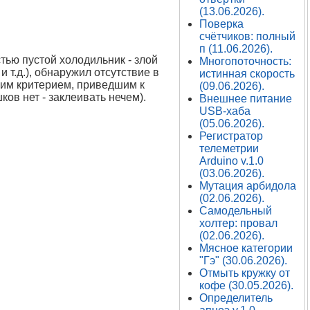
(13.06.2026).
Поверка
счётчиков: полный
п (11.06.2026).
стью пустой холодильник - злой
Многопоточность:
и т.д.), обнаружил отсутствие в
истинная скорость
ким критерием, приведшим к
(09.06.2026).
ов нет - заклеивать нечем).
Внешнее питание
USB-хаба
(05.06.2026).
Регистратор
телеметрии
Arduino v.1.0
(03.06.2026).
Мутация арбидола
(02.06.2026).
Самодельный
холтер: провал
(02.06.2026).
Мясное категории
"Гэ" (30.06.2026).
Отмыть кружку от
кофе (30.05.2026).
Определитель