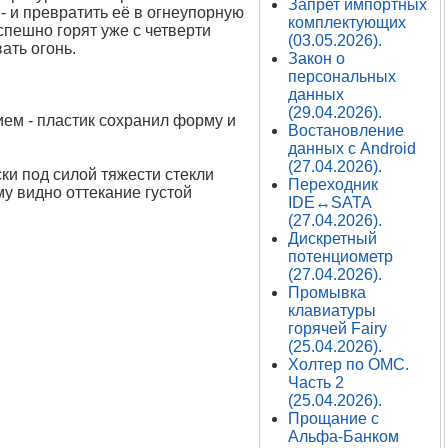
Запрет импортных
- и превратить её в огнеупорную
комплектующих
спешно горят уже с четверти
(03.05.2026).
ать огонь.
Закон о
персональных
данных
(29.04.2026).
нием - пластик сохранил форму и
Востановление
данных с Android
(27.04.2026).
ски под силой тяжести стекли
Переходник
му видно оттекание густой
IDE↔SATA
(27.04.2026).
Дискретный
потенциометр
(27.04.2026).
Промывка
клавиатуры
горячей Fairy
(25.04.2026).
Холтер по ОМС.
Часть 2
(25.04.2026).
Прощание с
Альфа-Банком