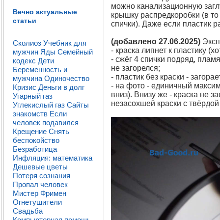
можно канализационную заглу
Вечно актуальные
крышку распредкоробки (в то
статьи
спички). Даже если пластик р
(добавлено 27.06.2025)
Экспе
Сколиоз
Учебник для
- краска липнет к пластику (х
мужчин
Яды
Семейный
- сжёг 4 спички подряд, плам
кодекс
Дети
не загорелся;
Беременность и
- пластик без краски - загорае
мужчина
Одиночество
- на фото - единичный максим
Кризис
Деньги в долг
вниз). Внизу же - краска не 
Угарный газ
незасохшей краски с твёрдой
Углекислый газ
Сайты
знакомств
Если
человек подавился
Крещение
Снять
беспокойство
Безработица
Инфляция: математика
Дешевые цветы
Потеря сознания
Пропал человек
Мистер Фримен
Огнетушители
Свадьба
Компьютерная помощь