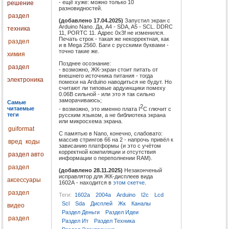
- ещё хуже: можно только 10
решение
разновидностей.
раздел
(добавлено 17.04.2025)
Запустил экран с
Arduino Nano. Да, A4 - SDA, A5 - SCL. DDRC
техника
11, PORTC 11. Адрес 0x3f не изменился.
Печать строк - такая же некорректная, как
раздел
и в Mega 2560. Баги с русскими буквами -
точно такие же.
химия
Позднее осознание:
раздел
- возможно, ЖК-экран стоит питать от
внешнего источника питания - тогда
электроника
помехи на Arduino наводиться не будут. Но
считают ли типовые ардуинщики помеху
0.06В сильной - или это я так сильно
заморачиваюсь;
Самые
2
читаемые
- возможно, это именно плата I
C глючит с
теги
русским языком, а не библиотека экрана
или микросхема экрана.
guiformat
С памятью в Nano, конечно, слабовато:
массив стрингов 66 на 2 - напрочь привёл к
вред
коды
зависанию платформы (и это с учётом
корректной компиляции и отсутствия
раздел авто
информации о переполнении RAM).
раздел
(добавлено 28.11.2025)
Незаконченый
исправлятор для ЖК-дисплеев вида
аксессуары
1602A - находится в
этом скетче
.
раздел
Теги:
1602a
2004a
Arduino
I2c
Lcd
Scl
Sda
Дисплей
Жк
Каналы
видео
Раздел Деньги
Раздел Идеи
раздел
Раздел Ит
Раздел Техника