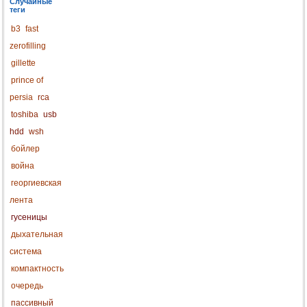
Случайные
теги
b3
fast
zerofilling
gillette
prince of
persia
rca
toshiba
usb
hdd
wsh
бойлер
война
георгиевская
лента
гусеницы
дыхательная
система
компактность
очередь
пассивный