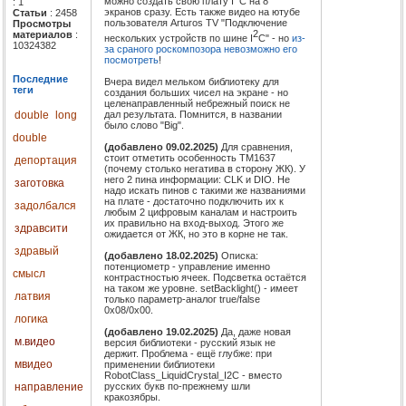
можно создать свою плату I
C на 8
: 1
экранов сразу. Есть также видео на ютубе
Статьи
: 2458
пользователя Arturos TV "Подключение
Просмотры
2
материалов
:
нескольких устройств по шине I
C" - но
из-
10324382
за сраного роскомпозора невозможно его
посмотреть
!
Последние
Вчера видел мельком библиотеку для
теги
создания больших чисел на экране - но
целенаправленный небрежный поиск не
дал результата. Помнится, в названии
double
long
было слово "Big".
double
(добавлено 09.02.2025)
Для сравнения,
стоит отметить особенность TM1637
депортация
(почему столько негатива в сторону ЖК). У
него 2 пина информации: CLK и DIO. Не
заготовка
надо искать пинов с такими же названиями
на плате - достаточно подключить их к
задолбался
любым 2 цифровым каналам и настроить
их правильно на вход-выход. Этого же
здравсити
ожидается от ЖК, но это в корне не так.
здравый
(добавлено 18.02.2025)
Описка:
потенциометр - управление именно
смысл
контрастностью ячеек. Подсветка остаётся
на таком же уровне. setBacklight() - имеет
латвия
только параметр-аналог true/false
0x08/0x00.
логика
(добавлено 19.02.2025)
Да, даже новая
м.видео
версия библиотеки - русский язык не
держит. Проблема - ещё глубже: при
мвидео
применении библиотеки
RobotClass_LiquidCrystal_I2C - вместо
русских букв по-прежнему шли
направление
кракозябры.