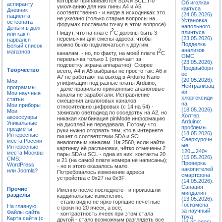
которым припаиваются SDA и SCL. По
Об иголках
аспиранту
умолчанию для них пины A4 и A5
кактуса
Дневник
соответственно - и нигде в исходниках это
(24.05.2026).
пациента
не указано (только старые вопросы на
Установка
остеопата
форумах поставили точку в этом вопросе).
напольного
Деньги в долг
2
плинтуса
Пишут, что на плате I
C должны быть 3
или как я
(23.05.2026).
перемычки для смены адреса, чтобы
нарвался
Подделка
можно было подключаться к другим
Белый список
анализов
2
магазнов
каналам, - но, по факту, на моей плате I
C
ОМС
перемычка только 1 (отвечает за
(23.05.2026).
подсветку экрана аппаратно). Скорее
Предвыборн
Творчество
всего, A4 и A5 выбраны не просто так: A6 и
ое
A7 не работают на выход в Arduino Nano -
(20.05.2026).
Мои
унификация под разные платы Arduino;
Нейтрализац
программы
- даже правильно припаянные аналоговые
ия
Мои научные
каналы не заработали. Исправление
хлоргексиди
статьи
смещения аналоговых каналов
на
Мои приборы
относительно цифровых (с 14 на 54) -
(18.05.2026).
Мои
зажигало светодиод по соседству на A2, но
Холтер,
аксессуары
никакая комбинация pinMode информацию
Arduino:
Уникальные
на дисплей не передавала. Потому что
проблемы
предметы
руки нужно оторвать тем, кто в интернете
(18.05.2026).
Интересные
пишет о соответствии SDA и SCL
Сверхурочн
места России
аналоговым каналам. На 2560, если найти
ые:
Интересные
картинку её распиновки, чётко отмечены 2
120→240ч
места Москвы
пары SDA и SCL - одна из них: контакты 20
(15.05.2026).
CMS:
и 21 (на самой плате номера не написаны);
Проверка
WordPress
- но и этого оказалось мало.
накопителей
или Joomla?
Потребовалось изменение адреса
смартфона
устройства с 0x27 на 0x3F.
(14.05.2026).
Санация
Прочие
Именно после последнего - и произошли
миндалин
разделы
кардинальные изменения:
(13.05.2026).
- стало видно не ярко горящие нечётные
Госизмена
На главную
строки по 20 ячеек, а все;
за научный
Файлы сайта
- контрастность ячеек при этом стала
труд
Карта сайта (с
другой - стало возможным разглядеть все