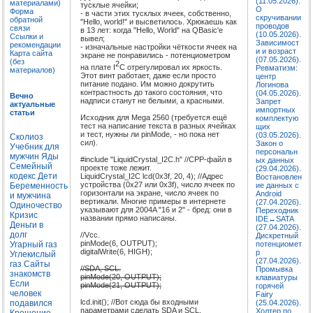
(11.05.2026).
материалами)
тусклые ячейки;
О
Форма
- в части этих тусклых ячеек, собственно,
скручивании
обратной
"Hello, world!" и высветилось. Хрюкаешь как
проводов
связи
в 13 лет: когда "Hello, World" на QBasic'е
(10.05.2026).
Ссылки и
вывел;
Зависимост
рекомендации
- изначальные настройки чёткости ячеек на
и и возраст
Карта сайта
экране не понравились - потенциометром
(07.05.2026).
(без
2
на плате I
C отрегулировал их яркость.
Ревматизм:
материалов)
Этот винт работает, даже если просто
центр
питание подано. Им можно докрутить
Логинова
контрастность до такого состояния, что
(04.05.2026).
Вечно
надписи станут не белыми, а красными.
Запрет
актуальные
импортных
статьи
Исходник для Mega 2560 (требуется ещё
комплектую
тест на написание текста в разных ячейках
щих
и тест, нужны ли pinMode, - но пока нет
(03.05.2026).
Сколиоз
сил).
Закон о
Учебник для
персональн
мужчин
Яды
#include "LiquidCrystal_I2C.h" //CPP-файл в
ых данных
Семейный
проекте тоже лежит.
(29.04.2026).
кодекс
Дети
LiquidCrystal_I2C lcd(0x3f, 20, 4); //Адрес
Востановлен
устройства (0x27 или 0x3f), число ячеек по
Беременность
ие данных с
горизонтали на экране, число ячеек по
Android
и мужчина
вертикали. Многие примеры в интернете
(27.04.2026).
Одиночество
указывают для 2004A "16 и 2" - бред: они в
Переходник
Кризис
названии прямо написаны.
IDE↔SATA
Деньги в
(27.04.2026).
долг
//Vcc.
Дискретный
pinMode(6, OUTPUT);
Угарный газ
потенциомет
digitalWrite(6, HIGH);
р
Углекислый
(27.04.2026).
газ
Сайты
//SDA, SCL.
Промывка
знакомств
pinMode(20, OUTPUT);
клавиатуры
Если
pinMode(21, OUTPUT);
горячей
человек
Fairy
lcd.init(); //Вот сюда бы входными
подавился
(25.04.2026).
параметрами сделать SDA и SCL,
Холтер по
Крещение