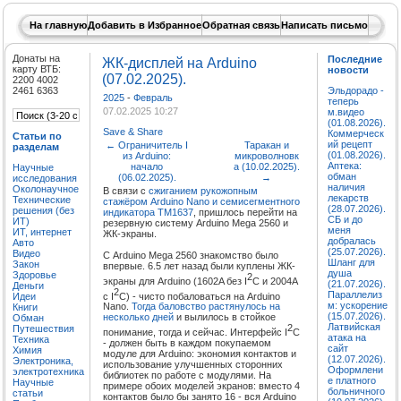
На главную
Добавить в Избранное
Обратная связь
Написать письмо
Донаты на
Последние
ЖК-дисплей на Arduino
карту ВТБ:
новости
(07.02.2025).
2200 4002
2461 6363
Эльдорадо -
2025
-
Февраль
теперь
07.02.2025 10:27
м.видео
(01.08.2026).
Save & Share
Коммерческ
Статьи по
ий рецепт
←
Ограничитель I
Таракан и
разделам
(01.08.2026).
из Arduino:
микроволновк
Аптека:
начало
а (10.02.2025).
Научные
обман
(06.02.2025).
→
исследования
наличия
Околонаучное
В связи с
сжиганием рукожопным
лекарств
Технические
стажёром Arduino Nano и семисегментного
(28.07.2026).
решения (без
индикатора TM1637
, пришлось перейти на
СБ и до
ИТ)
резервную систему Arduino Mega 2560 и
меня
ИТ, интернет
ЖК-экраны.
добралась
Авто
(25.07.2026).
Видео
С Arduino Mega 2560 знакомство было
Шланг для
Закон
впервые. 6.5 лет назад были куплены ЖК-
душа
Здоровье
2
экраны для Arduino (1602A без I
C и 2004A
(21.07.2026).
Деньги
2
Параллелиз
с I
C) - чисто побаловаться на Arduino
Идеи
м: ускорение
Nano.
Тогда баловство растянулось на
Книги
(15.07.2026).
несколько дней
и вылилось в стойкое
Обман
Латвийская
2
Путешествия
понимание, тогда и сейчас. Интерфейс I
C
атака на
Техника
- должен быть в каждом покупаемом
сайт
Химия
модуле для Arduino: экономия контактов и
(12.07.2026).
Электроника,
использование улучшенных сторонних
Оформлени
электротехника
библиотек по работе с модулями. На
е платного
Научные
примере обоих моделей экранов: вместо 4
больничного
статьи
контактов было бы занято 16 - вся Arduino