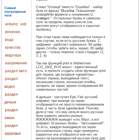
Слово "Опзица" вместо "Ошибка" - набор
Самые
букв из фразы "
О
шибк
а
: Повышение
популярные
analogWrite
п
ривело к понижению U:
теги
по
зиц
ия ". Остальные буквы и символы -
тупо за пределы экрана унесло (на
arduino
usb
дисплее могут отображаться и скрытые
пробелы).
windows
При этом такая лажа наблюдается только в
вода
том случае, если есть русские буквы. С
цифрами - работает нормально: 80 цифр
качество
одних (чтобы забить весь экран), 80 цифр
других - только перенос строк страдает (1,
квартира
3, 2, 4).
напряжение
Так как функций print в библиотеке
LCD_1602_RUS много - единственный
путь: в проекте создать свою функцию print
раздел авто
для экрана, где входные параметры -
объект экрана, выводимый текст,
раздел
начальная строка, начальная ячейка,
затирать ли экран, время отображения 80-
видео
символьных частей.
раздел
А дальше - наступил Epic Fail: русский
алфавит, при выводе на экран,
деньги
отображается не просто перемешиванием
букв, а часть букв одинаковая. Похоже,
раздел
дело в том, что ему нельзя много русских
букв кормить именно разных:
закон
ЖЖЖЖЖЖЖ выведет хоть 80шт; а вот
алфавит 33 разных буквы - "автозаменой".
раздел
То есть, каждую выводимую на экран
русскоязычную строку надо проверять:
здоровье
корректно она отобразится или нет, не
много ли разновидностей русских букв для