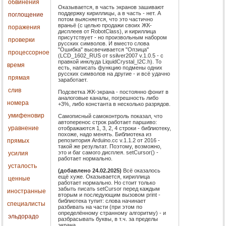
обвинения
Оказывается, в часть экранов зашивают
поддержку кириллицы, а в часть - нет. А
поглощение
потом выясняется, что это частично
враньё (с целью продажи своих ЖК-
поражения
дисплеев от RobotClass), и кириллица
присутствует - но произвольным набором
проверки
русских символов. И вместо слова
"Ошибка" высвечивается "Опзица"
процессорное
(LCD_1602_RUS от ssilver2007 v.1.0.5 - с
правкой инклуда LiquidCrystal_I2C.h). То
время
есть, написать функцию подмены одних
русских символов на другие - и всё удачно
прямая
заработает.
слив
Подсветка ЖК-экрана - постоянно фонит в
аналоговые каналы, погрешность либо
номера
+3%, либо константа в несколько разрядов.
умифеновир
Самописный самоконтроль показал, что
автоперенос строк работает паршиво:
уравнение
отображаются 1, 3, 2, 4 строки - библиотеку,
похоже, надо менять. Библиотека из
репозитория Arduino.cc v.1.1.2 от 2016 -
прямых
такой же результат. Поэтому, возможно,
это и баг самого дисплея. setCursor() -
усилия
работает нормально.
усталость
(добавлено 24.02.2025)
Всё оказалось
ещё хуже. Оказывается, кириллица
ценные
работает нормально. Но стоит только
забыть писать setCursor перед каждым
иностранные
вторым и последующим вызовом print -
библиотека тупит: слова начинает
специалисты
разбивать на части (при этом по
определённому странному алгоритму) - и
эльдорадо
разбрасывать буквы, в т.ч. за пределы
экрана.