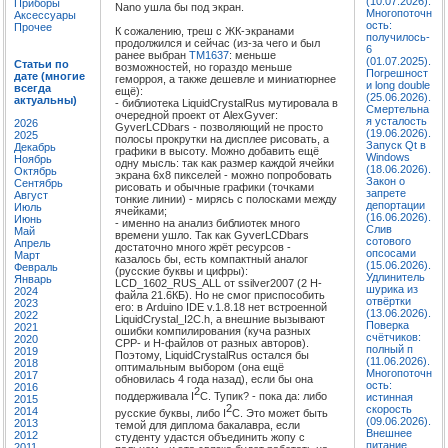
(10.07.2026).
Приборы
Nano ушла бы под экран.
Многопоточн
Аксессуары
ость:
Прочее
К сожалению, треш с ЖК-экранами
получилось-
продолжился и сейчас (из-за чего и был
6
ранее выбран
TM1637
: меньше
(01.07.2025).
Статьи по
возможностей, но гораздо меньше
Погрешност
дате (многие
геморроя, а также дешевле и миниатюрнее
и long double
всегда
ещё):
(25.06.2026).
актуальны)
- библиотека LiquidCrystalRus мутировала в
Смертельна
очередной проект от AlexGyver:
я усталость
2026
GyverLCDbars - позволяющий не просто
(19.06.2026).
2025
полосы прокрутки на дисплее рисовать, а
Запуск Qt в
Декабрь
графики в высоту. Можно добавить ещё
Windows
Ноябрь
одну мысль: так как размер каждой ячейки
(18.06.2026).
Октябрь
экрана 6x8 пикселей - можно попробовать
Закон о
Сентябрь
рисовать и обычные графики (точками
запрете
Август
тонкие линии) - мирясь с полосками между
депортации
Июль
ячейками;
(16.06.2026).
Июнь
- именно на анализ библиотек много
Слив
Май
времени ушло. Так как GyverLCDbars
сотового
Апрель
достаточно много жрёт ресурсов -
опсосами
Март
казалось бы, есть компактный аналог
(15.06.2026).
Февраль
(русские буквы и цифры):
Удлинитель
Январь
LCD_1602_RUS_ALL от ssilver2007 (2 H-
шурика из
2024
файла 21.6КБ). Но не смог приспособить
отвёртки
2023
его: в Arduino IDE v.1.8.18 нет встроенной
(13.06.2026).
2022
LiquidCrystal_I2C.h, а внешние вызывают
Поверка
2021
ошибки компилирования (куча разных
счётчиков:
2020
CPP- и H-файлов от разных авторов).
полный п
2019
Поэтому, LiquidCrystalRus остался бы
(11.06.2026).
2018
оптимальным выбором (она ещё
Многопоточн
2017
обновилась 4 года назад), если бы она
ость:
2016
2
поддерживала I
C. Тупик? - пока да: либо
истинная
2015
2
скорость
2014
русские буквы, либо I
C. Это может быть
(09.06.2026).
2013
темой для диплома бакалавра, если
Внешнее
2012
студенту удастся объединить жопу с
питание
2011