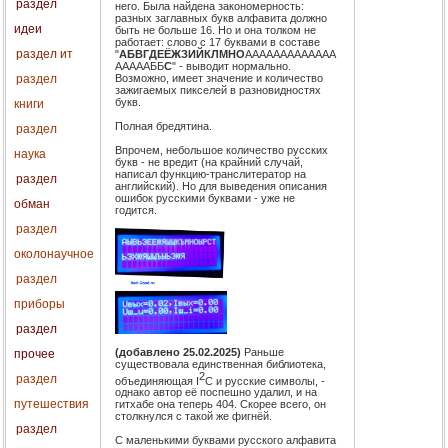
раздел
него. Была найдена закономерность:
разных заглавных букв алфавита должно
идеи
быть не больше 16. Но и она толком не
работает: слово с 17 буквами в составе
раздел ит
"
АБВГДЕЁЖЗИЙКЛМНО
ААААААААААААА
АААААББ
С
" - выводит нормально.
Возможно, имеет значение и количество
раздел
зажигаемых пикселей в разновидностях
букв.
книги
Полная бредятина.
раздел
Впрочем, небольшое количество русских
наука
букв - не вредит (на крайний случай,
написал функцию-транслитератор на
раздел
английский). Но для выведения описания
ошибок русскими буквами - уже не
обман
годится.
раздел
околонаучное
раздел
приборы
раздел
(добавлено 25.02.2025)
Раньше
прочее
существовала единственная библиотека,
2
раздел
объединяющая I
C и русские символы, -
однако автор её поспешно удалил, и на
путешествия
гитхабе она теперь 404. Скорее всего, он
столкнулся с такой же фигнёй.
раздел
С маленькими буквами русского алфавита