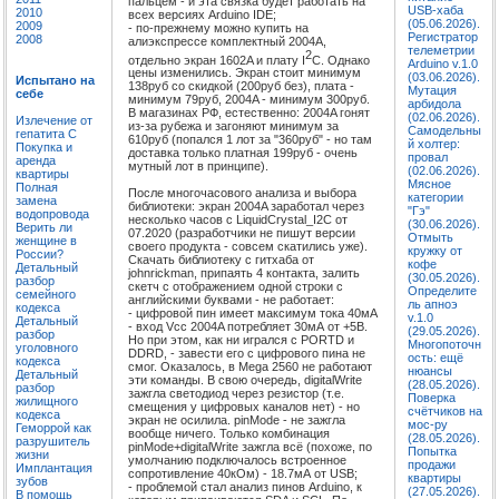
пальцем - и эта связка будет работать на
USB-хаба
2010
всех версиях Arduino IDE;
(05.06.2026).
2009
- по-прежнему можно купить на
Регистратор
2008
алиэкспрессе комплектный 2004A,
телеметрии
2
отдельно экран 1602A и плату I
C. Однако
Arduino v.1.0
цены изменились. Экран стоит минимум
(03.06.2026).
Испытано на
138руб со скидкой (200руб без), плата -
Мутация
себе
минимум 79руб, 2004A - минимум 300руб.
арбидола
В магазинах РФ, естественно: 2004A гонят
(02.06.2026).
Излечение от
из-за рубежа и загоняют минимум за
Самодельны
гепатита C
610руб (попался 1 лот за "360руб" - но там
й холтер:
Покупка и
доставка только платная 199руб - очень
провал
аренда
мутный лот в принципе).
(02.06.2026).
квартиры
Мясное
Полная
После многочасового анализа и выбора
категории
замена
библиотеки: экран 2004A заработал через
"Гэ"
водопровода
несколько часов с LiquidCrystal_I2C от
(30.06.2026).
Верить ли
07.2020 (разработчики не пишут версии
Отмыть
женщине в
своего продукта - совсем скатились уже).
кружку от
России?
Скачать библиотеку с гитхаба от
кофе
Детальный
johnrickman, припаять 4 контакта, залить
(30.05.2026).
разбор
скетч с отображением одной строки с
Определите
семейного
английскими буквами - не работает:
ль апноэ
кодекса
- цифровой пин имеет максимум тока 40мА
v.1.0
Детальный
- вход Vcc 2004A потребляет 30мА от +5В.
(29.05.2026).
разбор
Но при этом, как ни игрался с PORTD и
Многопоточн
уголовного
DDRD, - завести его с цифрового пина не
ость: ещё
кодекса
смог. Оказалось, в Mega 2560 не работают
нюансы
Детальный
эти команды. В свою очередь, digitalWrite
(28.05.2026).
разбор
зажгла светодиод через резистор (т.е.
Поверка
жилищного
смещения у цифровых каналов нет) - но
счётчиков на
кодекса
экран не осилила. pinMode - не зажгла
мос-ру
Геморрой как
вообще ничего. Только комбинация
(28.05.2026).
разрушитель
pinMode+digitalWrite зажгла всё (похоже, по
Попытка
жизни
умолчанию подключалось встроенное
продажи
Имплантация
сопротивление 40кОм) - 18.7мА от USB;
квартиры
зубов
- проблемой стал анализ пинов Arduino, к
(27.05.2026).
В помощь