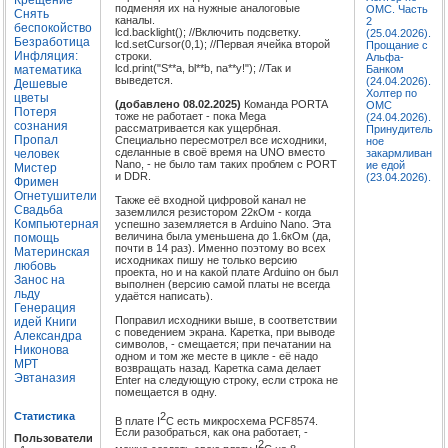
подменяя их на нужные аналоговые
ОМС. Часть
Снять
каналы.
2
беспокойство
lcd.backlight(); //Включить подсветку.
(25.04.2026).
Безработица
lcd.setCursor(0,1); //Первая ячейка второй
Прощание с
Инфляция:
строки.
Альфа-
lcd.print("S**a, bl**b, na**y!"); //Так и
математика
Банком
выведется.
(24.04.2026).
Дешевые
Холтер по
цветы
(добавлено 08.02.2025)
Команда PORTA
ОМС
Потеря
тоже не работает - пока Mega
(24.04.2026).
сознания
рассматривается как ущербная.
Принудитель
Пропал
Специально пересмотрел все исходники,
ное
сделанные в своё время на UNO вместо
человек
закармливан
Nano, - не было там таких проблем с PORT
ие едой
Мистер
и DDR.
(23.04.2026).
Фримен
Огнетушители
Также её входной цифровой канал не
Свадьба
заземлился резистором 22кОм - когда
Компьютерная
успешно заземляется в Arduino Nano. Эта
величина была уменьшена до 1.6кОм (да,
помощь
почти в 14 раз). Именно поэтому во всех
Материнская
исходниках пишу не только версию
любовь
проекта, но и на какой плате Arduino он был
Занос на
выполнен (версию самой платы не всегда
льду
удаётся написать).
Генерация
Поправил исходники выше, в соответствии
идей
Книги
с поведением экрана. Каретка, при выводе
Александра
символов, - смещается; при печатании на
Никонова
одном и том же месте в цикле - её надо
МРТ
возвращать назад. Каретка сама делает
Эвтаназия
Enter на следующую строку, если строка не
помещается в одну.
2
Статистика
В плате I
C есть микросхема PCF8574.
Если разобраться, как она работает, -
Пользователи
2